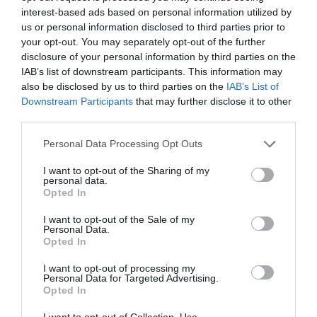
El IBEX 35 cerró la sesión del miércoles en
interest-based ads based on personal information utilized by
los 20.057 puntos, un nuevo récord
us or personal information disclosed to third parties prior to
Eulogio López
your opt-out. You may separately opt-out of the further
disclosure of your personal information by third parties on the
IAB’s list of downstream participants. This information may
Ceuta. Nuestra Señora de África:
also be disclosed by us to third parties on the
IAB’s List of
convertir al musulmán
Downstream Participants
that may further disclose it to other
Eulogio López
third parties.
No perdamos el norte: la
Personal Data Processing Opt Outs
emigración es mala
I want to opt-out of the Sharing of my
Eulogio López
personal data.
Opted In
Argumentos
I want to opt-out of the Sale of my
Personal Data.
Opted In
I want to opt-out of processing my
Personal Data for Targeted Advertising.
Opted In
I want to opt-out of Collection, Use,