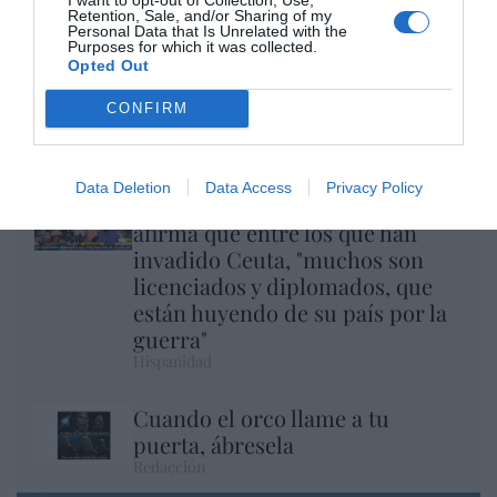
Retention, Sale, and/or Sharing of my
Personal Data that Is Unrelated with the
Purposes for which it was collected.
Opted Out
CONFIRM
El regalo de 'Mojamé'
Hispanidad
Data Deletion
Data Access
Privacy Policy
Telepedro en acción: RTVE
afirma que entre los que han
invadido Ceuta, "muchos son
licenciados y diplomados, que
están huyendo de su país por la
guerra"
Hispanidad
Cuando el orco llame a tu
puerta, ábresela
Redacción