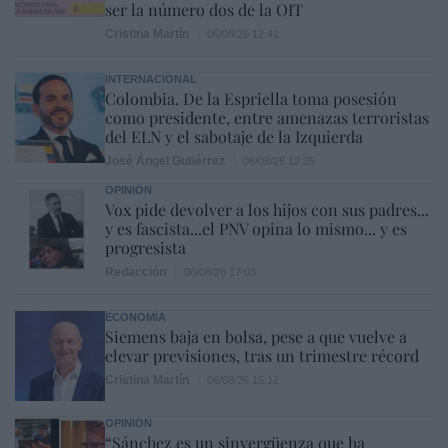
ser la número dos de la OIT
Cristina Martín
06/08/26 12:41
INTERNACIONAL
Colombia. De la Espriella toma posesión
como presidente, entre amenazas terroristas
del ELN y el sabotaje de la Izquierda
José Ángel Gutiérrez
06/08/26 12:35
OPINIÓN
Vox pide devolver a los hijos con sus padres...
y es fascista...el PNV opina lo mismo... y es
progresista
Redacción
06/08/26 17:03
ECONOMÍA
Siemens baja en bolsa, pese a que vuelve a
elevar previsiones, tras un trimestre récord
Cristina Martín
06/08/26 15:12
OPINIÓN
“Sánchez es un sinvergüenza que ha