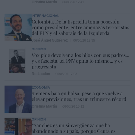
Cristina Martín
06/08/26 12:41
INTERNACIONAL
Colombia. De la Espriella toma posesión
como presidente, entre amenazas terroristas
del ELN y el sabotaje de la Izquierda
José Ángel Gutiérrez
06/08/26 12:35
OPINIÓN
Vox pide devolver a los hijos con sus padres...
y es fascista...el PNV opina lo mismo... y es
progresista
Redacción
06/08/26 17:03
ECONOMÍA
Siemens baja en bolsa, pese a que vuelve a
elevar previsiones, tras un trimestre récord
Cristina Martín
06/08/26 15:12
OPINIÓN
“Sánchez es un sinvergüenza que ha
abandonado a su país, porque Ceuta es