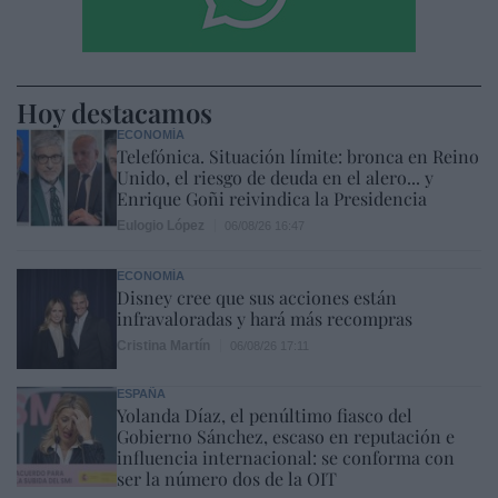
Hoy destacamos
ECONOMÍA
Telefónica. Situación límite: bronca en Reino
Unido, el riesgo de deuda en el alero... y
Enrique Goñi reivindica la Presidencia
Eulogio López
06/08/26 16:47
ECONOMÍA
Disney cree que sus acciones están
infravaloradas y hará más recompras
Cristina Martín
06/08/26 17:11
ESPAÑA
Yolanda Díaz, el penúltimo fiasco del
Gobierno Sánchez, escaso en reputación e
influencia internacional: se conforma con
ser la número dos de la OIT