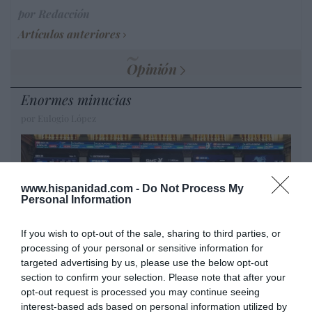
por Redacción
Artículos anteriores
Opinión
Enormes minucias
por Eulogio López
www.hispanidad.com -
Do Not Process My
Personal Information
If you wish to opt-out of the sale, sharing to third parties, or
processing of your personal or sensitive information for
targeted advertising by us, please use the below opt-out
section to confirm your selection. Please note that after your
opt-out request is processed you may continue seeing
El IBEX 35 cerró la sesión del miércoles en
interest-based ads based on personal information utilized by