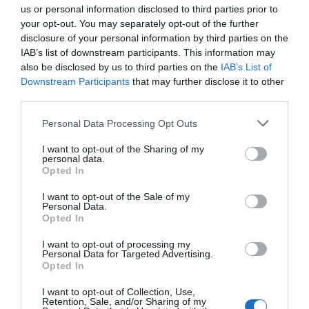
los 20.057 puntos, un nuevo récord
us or personal information disclosed to third parties prior to
Eulogio López
your opt-out. You may separately opt-out of the further
disclosure of your personal information by third parties on the
IAB’s list of downstream participants. This information may
Ceuta. Nuestra Señora de África:
also be disclosed by us to third parties on the
IAB’s List of
convertir al musulmán
Downstream Participants
that may further disclose it to other
Eulogio López
third parties.
No perdamos el norte: la
Personal Data Processing Opt Outs
emigración es mala
I want to opt-out of the Sharing of my
Eulogio López
personal data.
Opted In
Argumentos
I want to opt-out of the Sale of my
Personal Data.
Opted In
I want to opt-out of processing my
Personal Data for Targeted Advertising.
Opted In
I want to opt-out of Collection, Use,
Retention, Sale, and/or Sharing of my