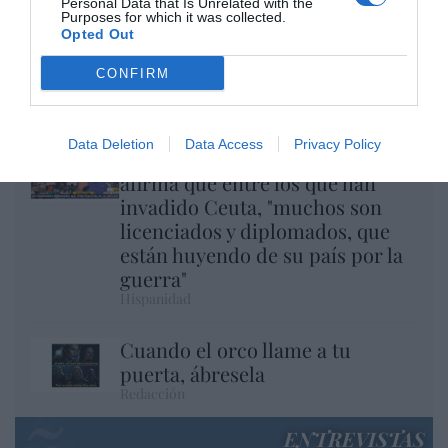
Personal Data that Is Unrelated with the
Purposes for which it was collected.
Opted Out
CONFIRM
El regalo de 'Mojamé'
Hispanidad
Data Deletion
Data Access
Privacy Policy
Telepedro en acción: RTVE
afirma que entre los que han
invadido Ceuta, "muchos son
licenciados y diplomados, que
están huyendo de su país por la
guerra"
Hispanidad
Cuando el orco llame a tu
puerta, ábresela
Redacción
ENTREVISTAS