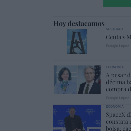
Hoy destacamos
SOCIEDAD
Ceuta y M
Eulogio López
ECONOMÍA
A pesar d
décima ba
compra d
Eulogio López
ECONOMÍA
SpaceX di
constata 
bolsa: ca