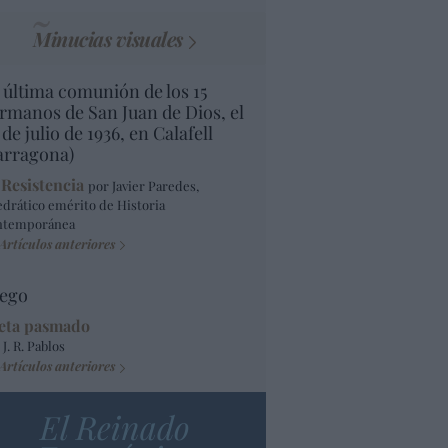
Minucias visuales
 última comunión de los 15
rmanos de San Juan de Dios, el
 de julio de 1936, en Calafell
arragona)
 Resistencia
por Javier Paredes,
edrático emérito de Historia
ntemporánea
Artículos anteriores
ego
eta pasmado
 J. R. Pablos
Artículos anteriores
El Reinado