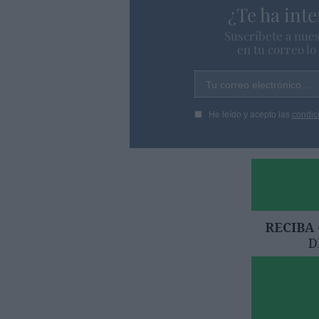
¿Te ha inte
Suscríbete a nues
en tu correo l
Tu correo electrónico...
He leído y acepto las
condic