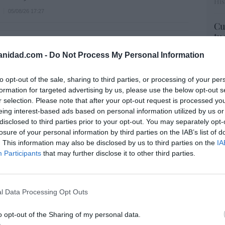
His
05/08/26 17:27
Cu
tu
g crece a mayor ritmo que las
Red
anidad.com -
Do Not Process My Personal Information
ciones en España y ya representa el 23%
 de automóviles
Fu
to opt-out of the sale, sharing to third parties, or processing of your per
ve
05/08/26 17:31
formation for targeted advertising by us, please use the below opt-out s
ve
r selection. Please note that after your opt-out request is processed y
His
eing interest-based ads based on personal information utilized by us or
os de la vivienda suben un 15,5% en julio y
disclosed to third parties prior to your opt-out. You may separately opt-
n a los de la burbuja inmobiliaria
losure of your personal information by third parties on the IAB’s list of
. This information may also be disclosed by us to third parties on the
IA
05/08/26 12:30
“E
Participants
that may further disclose it to other third parties.
pon
pr
ame
de Ceuta. Vecinos denuncian la violación
a de una inmigrante irregular menor de
l Data Processing Opt Outs
por 
y testigos”
Artí
o opt-out of the Sharing of my personal data.
5/08/26 12:03