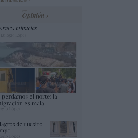
Opinión
ormes minucias
 Eulogio López
 perdamos el norte: la
igración es mala
ogio López
lagros de nuestro
empo
ogio López