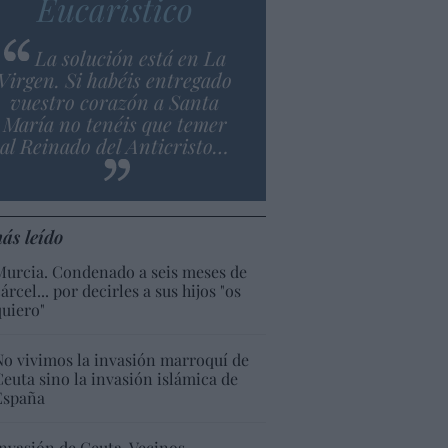
Eucarístico
La solución está en La
Virgen. Si habéis entregado
vuestro corazón a Santa
María no tenéis que temer
al Reinado del Anticristo…
ás leído
Murcia. Condenado a seis meses de
árcel... por decirles a sus hijos "os
quiero"
No vivimos la invasión marroquí de
Ceuta sino la invasión islámica de
España
Invasión de Ceuta. Vecinos