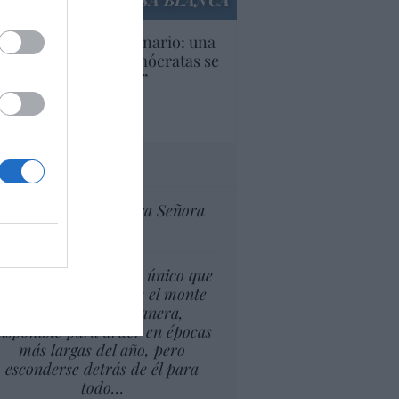
LA CASA BLANCA
U. Inquietante escenario: una
cera parte de los demócratas se
ine como “socialista”
Ignacio Aguirre
culos anteriores
tas al director
Ceuta celebra Nuestra Señora
de África
l cambio climático lo único que
puede suponer es que el monte
esté, de alguna manera,
isponible para arder en épocas
más largas del año, pero
esconderse detrás de él para
todo…