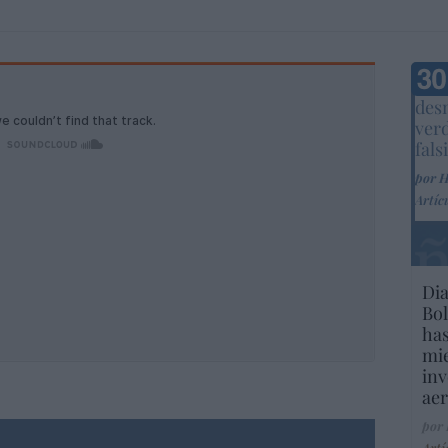
Marc
desm
ver
fals
por 
Artíc
Dia
Bol
has
mie
inv
aer
por
Artí