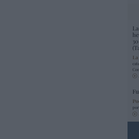
La
he
30
(T
La
cat
Co
Fu
Po
por