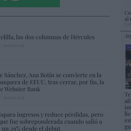
Co
al
Eul
Ar
elilla, las dos columnas de Hércules
06/08/26 07:58
e Sánchez, Ana Botín se convierte en la
nquera de EEUU, tras cerrar, por fin, la
e Webster Bank
Te
05/08/26 15:58
af
in
li
spara ingresos y reduce pérdidas, pero
es
que fue sobreponderada cuando salió a
gu
e un 29% desde el debut