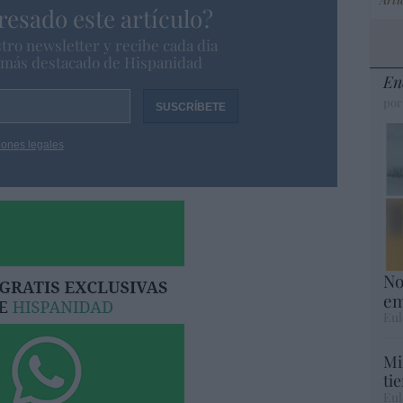
resado este artículo?
tro newsletter y recibe cada dia
o más destacado de Hispanidad
En
por
iones legales
No
em
Eul
Mi
ti
Eul