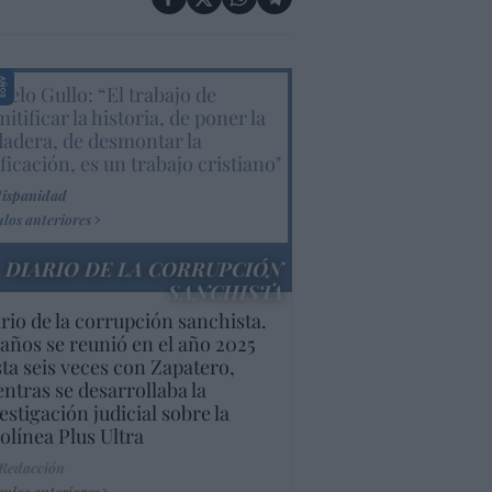
elo Gullo: “El trabajo de
itificar la historia, de poner la
dadera, de desmontar la
ificación, es un trabajo cristiano"
Hispanidad
ulos anteriores
DIARIO DE LA CORRUPCIÓN
SANCHISTA
rio de la corrupción sanchista.
años se reunió en el año 2025
ta seis veces con Zapatero,
ntras se desarrollaba la
estigación judicial sobre la
olínea Plus Ultra
 Redacción
culos anteriores