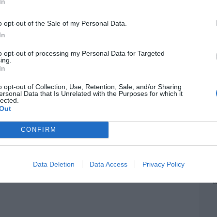
In
L
la cordura. Reino Unido obligará a que los
EEU
o opt-out of the Sale of my Personal Data.
ter
estuarios sean utilizados en función del
In
def
nacimiento
to opt-out of processing my Personal Data for Targeted
por 
ing.
05/08/26 13:32
Artí
In
o opt-out of Collection, Use, Retention, Sale, and/or Sharing
Car
ersonal Data that Is Unrelated with the Purposes for which it
lected.
Out
CONFIRM
E
Data Deletion
Data Access
Privacy Policy
d