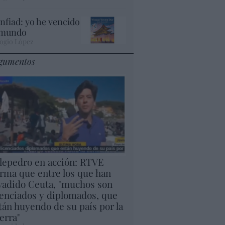
nfiad: yo he vencido
 mundo
ogio López
gumentos
lepedro en acción: RTVE
irma que entre los que han
vadido Ceuta, "muchos son
cenciados y diplomados, que
tán huyendo de su país por la
erra"