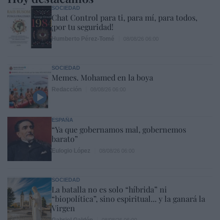
SOCIEDAD
Chat Control para ti, para mí, para todos,
¡por tu seguridad!
Humberto Pérez-Tomé
08/08/26 06:00
SOCIEDAD
Memes. Mohamed en la boya
Redacción
08/08/26 06:00
ESPAÑA
“Ya que gobernamos mal, gobernemos
barato”
Eulogio López
08/08/26 06:00
SOCIEDAD
La batalla no es solo “híbrida” ni
“biopolítica”, sino espiritual... y la ganará la
Virgen
Gabriel Galdón
08/08/26 06:00