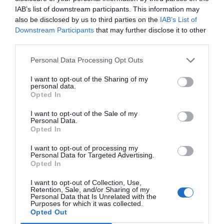
IAB’s list of downstream participants. This information may
El IBEX 35 cerró la sesión del
also be disclosed by us to third parties on the
IAB’s List of
miércoles en los 20.057 puntos,
Downstream Participants
that may further disclose it to other
un nuevo récord
third parties.
Eulogio López
Personal Data Processing Opt Outs
Argumentos
I want to opt-out of the Sharing of my
personal data.
Opted In
I want to opt-out of the Sale of my
Personal Data.
Opted In
I want to opt-out of processing my
Personal Data for Targeted Advertising.
Opted In
I want to opt-out of Collection, Use,
Retention, Sale, and/or Sharing of my
Personal Data that Is Unrelated with the
Eclipse Sánchez: "No te olvides de las gafas
Purposes for which it was collected.
Opted Out
protectoras. Así, el 12 de agosto sólo