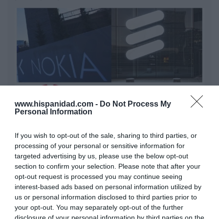
www.hispanidad.com -
Do Not Process My
Personal Information
Nokia, Ericsson... Huawei: lo que importan
If you wish to opt-out of the sale, sharing to third parties, or
son las patentes
processing of your personal or sensitive information for
Eulogio López
targeted advertising by us, please use the below opt-out
section to confirm your selection. Please note that after your
Isabel Pantoja pierde dos pleitos
opt-out request is processed you may continue seeing
con Hacienda por 700.000
interest-based ads based on personal information utilized by
euros... suma y sigue
us or personal information disclosed to third parties prior to
Eulogio López
your opt-out. You may separately opt-out of the further
disclosure of your personal information by third parties on the