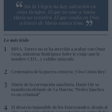
Sin la Virgen no hay salvación en
estos tiempos. El que no ame a Santa
María no resistirá. El que confía en Dios
a través de María nunca teme.
Lo más leído
BBVA. Torres no se ha atrevido a acabar con Onur
Genç, mientras Rodríguez Soler le exige que le
nombre CEO... y exhibe músculo
Centenario de la guerra cristera: ¡Viva Cristo Rey!
Diario de la corrupción sanchista. Hazte Oír se
manifiesta delante de La Mareta: “Pedro Sánchez
es un criminal”
El divorcio imposible de los Entrecanales: deuda al
alza, cotización a la baja y reputación en entredicho