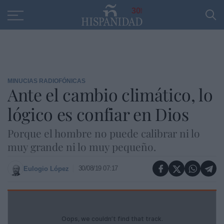
Educación
Entrevistas
PP
SANTANDER
R
30
MINUCIAS RADIOFÓNICAS
Ante el cambio climático, lo
lógico es confiar en Dios
Porque el hombre no puede calibrar ni lo
muy grande ni lo muy pequeño.
30/08/19 07:17
Eulogio López