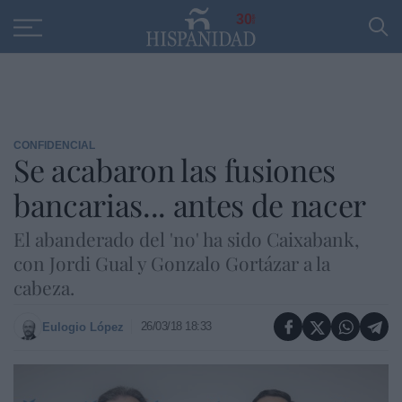
Educación
Entrevistas
PP
SANTANDER
R
30
CONFIDENCIAL
Se acabaron las fusiones
bancarias... antes de nacer
El abanderado del 'no' ha sido Caixabank,
con Jordi Gual y Gonzalo Gortázar a la
cabeza.
26/03/18 18:33
Eulogio López