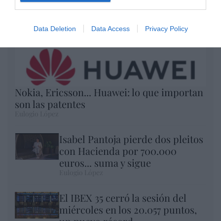
Data Deletion
Data Access
Privacy Policy
Nokia, Ericsson... Huawei: lo que importan
son las patentes
Eulogio López
Isabel Pantoja pierde dos pleitos
con Hacienda por 700.000
euros... suma y sigue
Eulogio López
El IBEX 35 cerró la sesión del
miércoles en los 20.057 puntos,