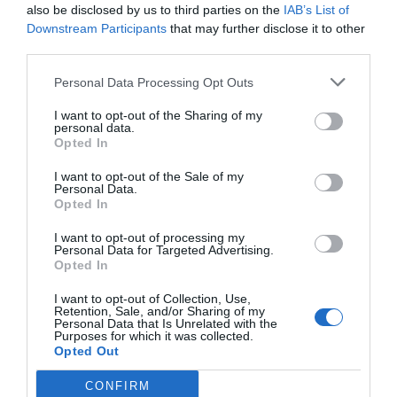
por Hispanidad
also be disclosed by us to third parties on the
IAB’s List of
Downstream Participants
that may further disclose it to other
Artículos anteriores
third parties.
DIARIO DE LA CORRUPCIÓN SANCHISTA
Personal Data Processing Opt Outs
Diario de la corrupción sanchista. Hazte
I want to opt-out of the Sharing of my
personal data.
Oír se manifiesta delante de La Mareta:
Opted In
“Pedro Sánchez es un criminal”
I want to opt-out of the Sale of my
Personal Data.
por Redacción
Opted In
Artículos anteriores
I want to opt-out of processing my
Personal Data for Targeted Advertising.
Opinión
Opted In
Enormes minucias
I want to opt-out of Collection, Use,
Retention, Sale, and/or Sharing of my
Personal Data that Is Unrelated with the
por Eulogio López
Purposes for which it was collected.
Opted Out
CONFIRM