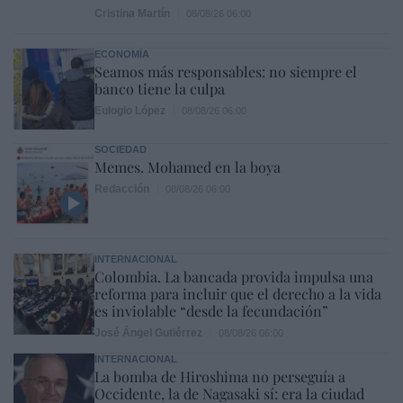
Cristina Martín
08/08/26 06:00
ECONOMÍA
Seamos más responsables: no siempre el
banco tiene la culpa
Eulogio López
08/08/26 06:00
SOCIEDAD
Memes. Mohamed en la boya
Redacción
08/08/26 06:00
INTERNACIONAL
Colombia. La bancada provida impulsa una
reforma para incluir que el derecho a la vida
es inviolable “desde la fecundación”
José Ángel Gutiérrez
08/08/26 06:00
INTERNACIONAL
La bomba de Hiroshima no perseguía a
Occidente, la de Nagasaki sí: era la ciudad