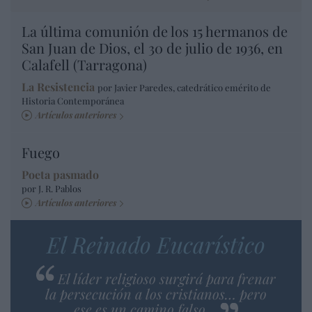
La última comunión de los 15 hermanos de
San Juan de Dios, el 30 de julio de 1936, en
Calafell (Tarragona)
La Resistencia
por Javier Paredes, catedrático emérito de
Historia Contemporánea
Artículos anteriores
Fuego
Poeta pasmado
por J. R. Pablos
Artículos anteriores
El Reinado Eucarístico
El líder religioso surgirá para frenar
la persecución a los cristianos… pero
ese es un camino falso…