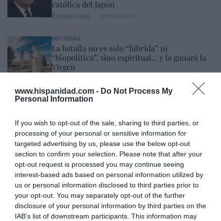
católica del Japón
Eulogio López
08/08/26 06:00
SOCIEDAD
La batalla no es solo “híbrida” ni
“biopolítica”, sino espiritual... y la ganará la
Virgen
Gabriel Galdón
08/08/26 06:00
www.hispanidad.com -
Do Not Process My
SOCIEDAD
Personal Information
Eslovaquia no admite el gaymonio...
bendecido en otros miembros de la Unión
Europea
If you wish to opt-out of the sale, sharing to third parties, or
processing of your personal or sensitive information for
Eulogio López
08/08/26 06:00
targeted advertising by us, please use the below opt-out
section to confirm your selection. Please note that after your
opt-out request is processed you may continue seeing
Marcelo Gullo: “El trabajo de desmitificar la
interest-based ads based on personal information utilized by
historia, de poner la verdadera, de
us or personal information disclosed to third parties prior to
desmontar la falsificación, es un trabajo
your opt-out. You may separately opt-out of the further
disclosure of your personal information by third parties on the
cristiano"
IAB’s list of downstream participants. This information may