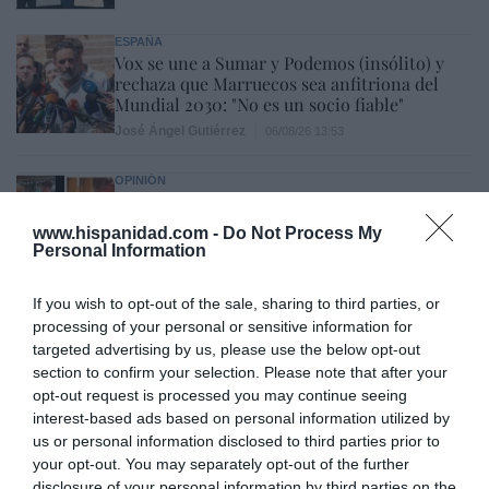
ESPAÑA
Vox se une a Sumar y Podemos (insólito) y
rechaza que Marruecos sea anfitriona del
Mundial 2030: "No es un socio fiable"
José Ángel Gutiérrez
06/08/26 13:53
OPINIÓN
“Sánchez es un sinvergüenza que ha
abandonado a su país, porque Ceuta es
www.hispanidad.com -
Do Not Process My
España. Tenemos un Gobierno en
Personal Information
connivencia con Marruecos”: acusa una ceutí
Hispanidad
06/08/26 11:30
If you wish to opt-out of the sale, sharing to third parties, or
SOCIEDAD
processing of your personal or sensitive information for
Ceuta y Melilla, las dos columnas de Hércules
targeted advertising by us, please use the below opt-out
Eulogio López
section to confirm your selection. Please note that after your
06/08/26 07:58
opt-out request is processed you may continue seeing
interest-based ads based on personal information utilized by
us or personal information disclosed to third parties prior to
your opt-out. You may separately opt-out of the further
disclosure of your personal information by third parties on the