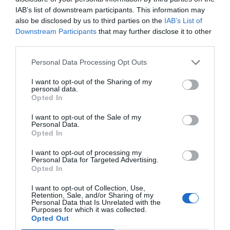
Marcelo Gullo: “El trabajo de desmitificar la
IAB’s list of downstream participants. This information may
historia, de poner la verdadera, de
also be disclosed by us to third parties on the
IAB’s List of
desmontar la falsificación, es un trabajo
Downstream Participants
that may further disclose it to other
cristiano"
third parties.
por Hispanidad
Personal Data Processing Opt Outs
Artículos anteriores
I want to opt-out of the Sharing of my
personal data.
DIARIO DE LA CORRUPCIÓN SANCHISTA
Opted In
I want to opt-out of the Sale of my
Diario de la corrupción sanchista. La
Personal Data.
Audiencia Nacional prorroga seis meses la
Opted In
investigación del caso Koldo, ante el
I want to opt-out of processing my
ingente material incautado por la UCO
Personal Data for Targeted Advertising.
Opted In
por Redacción
I want to opt-out of Collection, Use,
Artículos anteriores
Retention, Sale, and/or Sharing of my
Personal Data that Is Unrelated with the
Purposes for which it was collected.
Opinión
Opted Out