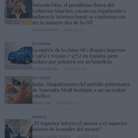
Yolanda Díaz, el penúltimo fiasco del
Gobierno Sánchez, escaso en reputación e
influencia internacional: se conforma con
ser la número dos de la OIT
Cristina Martín
06/08/26 12:41
ECONOMÍA
La matriz de la china MG dispara ingresos
(+59%) y ventas (+47%) en España, pero
reduce por primera vez su beneficio
Cristina Martín
06/08/26 14:18
SOCIEDAD
India. Simpatizantes del partido gobernante
de Narendra Modi hostigan a un sacerdote
católico
Redacción
06/08/26 14:09
OPINIÓN
¿El Superior interés el menor o el superior
interés de la madre del menor?
Carlos Aurelio Caldito
06/08/26 13:36