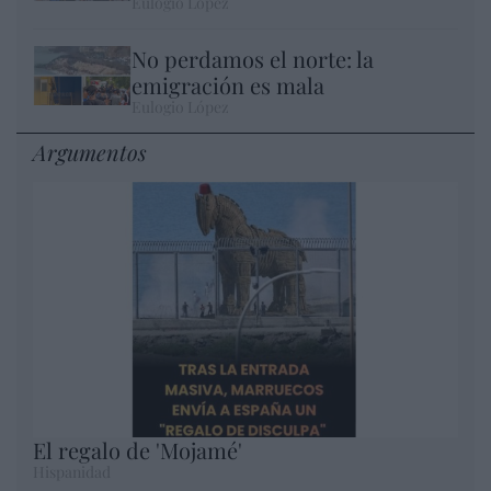
Eulogio López
No perdamos el norte: la
emigración es mala
Eulogio López
Argumentos
El regalo de 'Mojamé'
Hispanidad