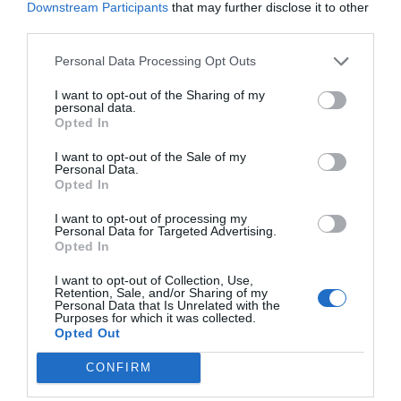
Downstream Participants
that may further disclose it to other
third parties.
Personal Data Processing Opt Outs
I want to opt-out of the Sharing of my
personal data.
Opted In
Nokia, Ericsson... Huawei: lo que importan
son las patentes
I want to opt-out of the Sale of my
Personal Data.
Eulogio López
Opted In
Isabel Pantoja pierde dos pleitos
I want to opt-out of processing my
Personal Data for Targeted Advertising.
con Hacienda por 700.000
Opted In
euros... suma y sigue
I want to opt-out of Collection, Use,
Eulogio López
Retention, Sale, and/or Sharing of my
Personal Data that Is Unrelated with the
Purposes for which it was collected.
El IBEX 35 cerró la sesión del
Opted Out
miércoles en los 20.057 puntos,
un nuevo récord
CONFIRM
Eulogio López