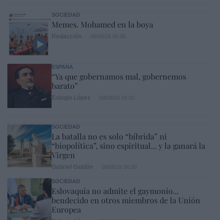
SOCIEDAD
Memes. Mohamed en la boya
Redacción
08/08/26 06:00
ESPAÑA
“Ya que gobernamos mal, gobernemos
barato”
Eulogio López
08/08/26 06:00
SOCIEDAD
La batalla no es solo “híbrida” ni
“biopolítica”, sino espiritual... y la ganará la
Virgen
Gabriel Galdón
08/08/26 06:00
SOCIEDAD
Eslovaquia no admite el gaymonio...
bendecido en otros miembros de la Unión
Europea