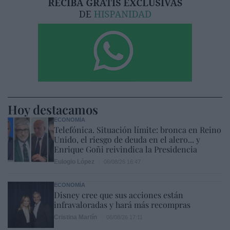
Hoy destacamos
ECONOMÍA
Telefónica. Situación límite: bronca en Reino
Unido, el riesgo de deuda en el alero... y
Enrique Goñi reivindica la Presidencia
Eulogio López
06/08/26 16:47
ECONOMÍA
Disney cree que sus acciones están
infravaloradas y hará más recompras
Cristina Martín
06/08/26 17:11