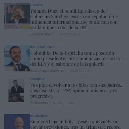
ESPAÑA
Yolanda Díaz, el penúltimo fiasco del
Gobierno Sánchez, escaso en reputación e
influencia internacional: se conforma con
ser la número dos de la OIT
Cristina Martín
06/08/26 12:41
INTERNACIONAL
Colombia. De la Espriella toma posesión
como presidente, entre amenazas terroristas
del ELN y el sabotaje de la Izquierda
José Ángel Gutiérrez
06/08/26 12:35
OPINIÓN
Vox pide devolver a los hijos con sus padres...
y es fascista...el PNV opina lo mismo... y es
progresista
Redacción
06/08/26 17:03
ECONOMÍA
Siemens baja en bolsa, pese a que vuelve a
elevar previsiones, tras un trimestre récord