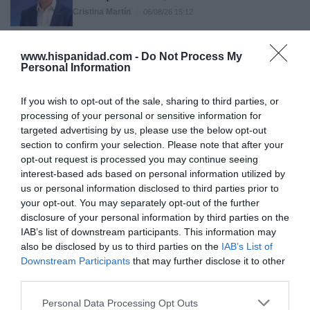
Cristina Martín
06/08/26 15:12
OPINIÓN
“Sánchez es un sinvergüenza que ha
www.hispanidad.com -
Do Not Process My
abandonado a su país, porque Ceuta es
Personal Information
España. Tenemos un Gobierno en
connivencia con Marruecos”: acusa una ceutí
If you wish to opt-out of the sale, sharing to third parties, or
Hispanidad
06/08/26 11:30
processing of your personal or sensitive information for
targeted advertising by us, please use the below opt-out
section to confirm your selection. Please note that after your
opt-out request is processed you may continue seeing
Marcelo Gullo: “El trabajo de desmitificar la
interest-based ads based on personal information utilized by
historia, de poner la verdadera, de
us or personal information disclosed to third parties prior to
desmontar la falsificación, es un trabajo
your opt-out. You may separately opt-out of the further
cristiano"
disclosure of your personal information by third parties on the
IAB’s list of downstream participants. This information may
por Hispanidad
also be disclosed by us to third parties on the
IAB’s List of
Artículos anteriores
Downstream Participants
that may further disclose it to other
third parties.
DIARIO DE LA CORRUPCIÓN SANCHISTA
Personal Data Processing Opt Outs