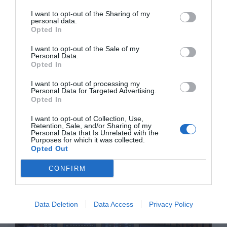
Diario de la corrupción sanchista. La
I want to opt-out of the Sharing of my
personal data.
Audiencia Nacional prorroga seis meses la
Opted In
investigación del caso Koldo, ante el
ingente material incautado por la UCO
I want to opt-out of the Sale of my
Personal Data.
Opted In
por Redacción
Artículos anteriores
I want to opt-out of processing my
Personal Data for Targeted Advertising.
Opted In
Opinión
I want to opt-out of Collection, Use,
Retention, Sale, and/or Sharing of my
Enormes minucias
Personal Data that Is Unrelated with the
Purposes for which it was collected.
por Eulogio López
Opted Out
CONFIRM
Data Deletion
Data Access
Privacy Policy