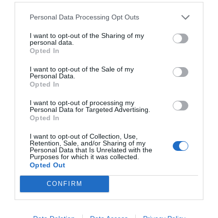
Oír se manifiesta delante de La Mareta:
Personal Data Processing Opt Outs
“Pedro Sánchez es un criminal”
I want to opt-out of the Sharing of my
por Redacción
personal data.
Opted In
Artículos anteriores
I want to opt-out of the Sale of my
Opinión
Personal Data.
Opted In
Enormes minucias
I want to opt-out of processing my
Personal Data for Targeted Advertising.
por Eulogio López
Opted In
I want to opt-out of Collection, Use,
Retention, Sale, and/or Sharing of my
Personal Data that Is Unrelated with the
Purposes for which it was collected.
Opted Out
CONFIRM