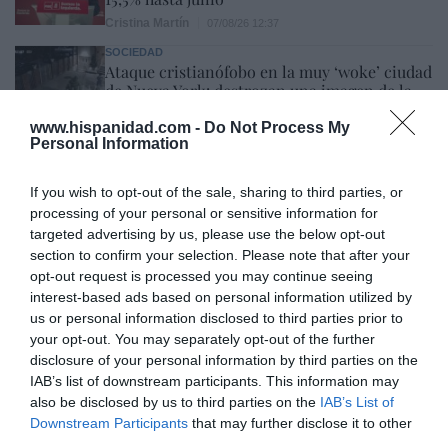
Cristina Martín
07/08/26 12:37
SOCIEDAD
Ataque cristianófobo en la muy ‘woke’ ciudad
de Nueva York: destrozan una imagen de la
Virgen María
www.hispanidad.com -
Do Not Process My
Redacción
07/08/26 11:46
Personal Information
If you wish to opt-out of the sale, sharing to third parties, or
Marcelo Gullo: “El trabajo de desmitificar la
processing of your personal or sensitive information for
historia, de poner la verdadera, de
targeted advertising by us, please use the below opt-out
section to confirm your selection. Please note that after your
desmontar la falsificación, es un trabajo
opt-out request is processed you may continue seeing
cristiano"
interest-based ads based on personal information utilized by
por Hispanidad
us or personal information disclosed to third parties prior to
your opt-out. You may separately opt-out of the further
Artículos anteriores
disclosure of your personal information by third parties on the
IAB’s list of downstream participants. This information may
DIARIO DE LA CORRUPCIÓN SANCHISTA
also be disclosed by us to third parties on the
IAB’s List of
Downstream Participants
that may further disclose it to other
Diario de la corrupción sanchista. Hazte
third parties.