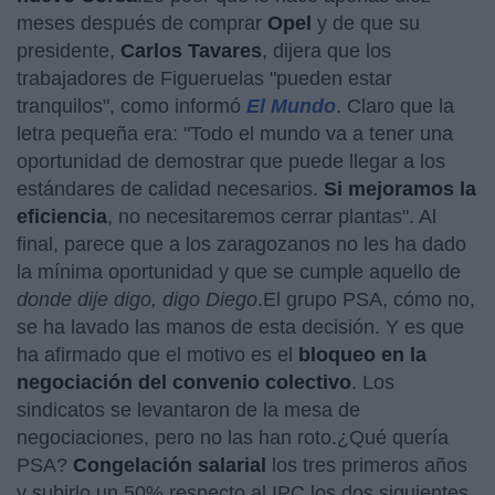
meses después de comprar
Opel
y de que su
presidente,
Carlos Tavares
, dijera que los
trabajadores de Figueruelas "pueden estar
tranquilos", como informó
El Mundo
. Claro que la
letra pequeña era: "Todo el mundo va a tener una
oportunidad de demostrar que puede llegar a los
estándares de calidad necesarios.
Si mejoramos la
eficiencia
, no necesitaremos cerrar plantas". Al
final, parece que a los zaragozanos no les ha dado
la mínima oportunidad y que se cumple aquello de
donde dije digo, digo Diego
.El grupo PSA, cómo no,
se ha lavado las manos de esta decisión. Y es que
ha afirmado que el motivo es el
bloqueo en la
negociación del convenio colectivo
. Los
sindicatos se levantaron de la mesa de
negociaciones, pero no las han roto.¿Qué quería
PSA?
Congelación salarial
los tres primeros años
y subirlo un 50% respecto al IPC los dos siguientes,