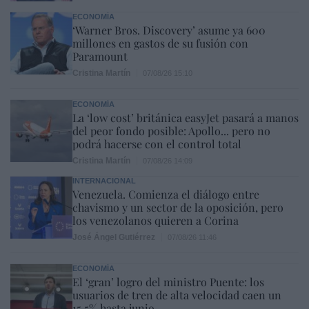
ECONOMÍA
‘Warner Bros. Discovery’ asume ya 600
millones en gastos de su fusión con
Paramount
Cristina Martín
07/08/26 15:10
ECONOMÍA
La ‘low cost’ británica easyJet pasará a manos
del peor fondo posible: Apollo... pero no
podrá hacerse con el control total
Cristina Martín
07/08/26 14:09
INTERNACIONAL
Venezuela. Comienza el diálogo entre
chavismo y un sector de la oposición, pero
los venezolanos quieren a Corina
José Ángel Gutiérrez
07/08/26 11:46
ECONOMÍA
El ‘gran’ logro del ministro Puente: los
usuarios de tren de alta velocidad caen un
15,5% hasta junio