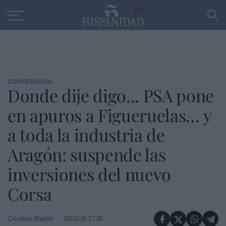
Educación
Entrevistas
PP
SANTANDER
R
30
CONFIDENCIAL
Donde dije digo... PSA pone
en apuros a Figueruelas… y
a toda la industria de
Aragón: suspende las
inversiones del nuevo
Corsa
Cristina Martín
24/01/18 17:00