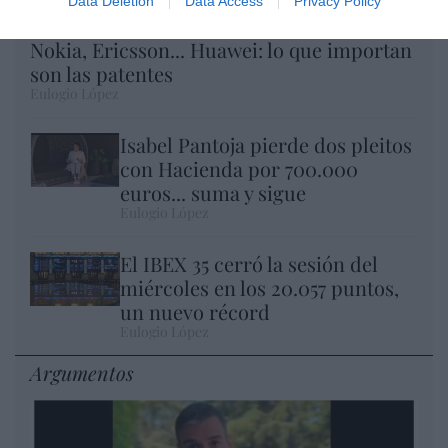
Data Deletion
Data Access
Privacy Policy
Nokia, Ericsson... Huawei: lo que importan
son las patentes
Eulogio López
Isabel Pantoja pierde dos pleitos
con Hacienda por 700.000
euros... suma y sigue
Eulogio López
El IBEX 35 cerró la sesión del
miércoles en los 20.057 puntos,
un nuevo récord
Eulogio López
Argumentos