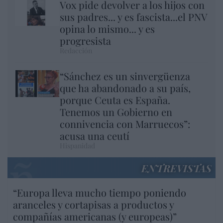
Vox pide devolver a los hijos con
sus padres... y es fascista...el PNV
opina lo mismo... y es
progresista
Redacción
“Sánchez es un sinvergüenza
que ha abandonado a su país,
porque Ceuta es España.
Tenemos un Gobierno en
connivencia con Marruecos”:
acusa una ceutí
Hispanidad
ENTREVISTAS
“Europa lleva mucho tiempo poniendo
aranceles y cortapisas a productos y
compañías americanas (y europeas)”