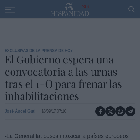
Educación
Entrevistas
PP
SANTANDER
R
30
EXCLUSIVAS DE LA PRENSA DE HOY
El Gobierno espera una
convocatoria a las urnas
tras el 1-O para frenar las
inhabilitaciones
José Ángel Guti
18/09/17 07:16
-La Generalitat busca intoxicar a países europeos