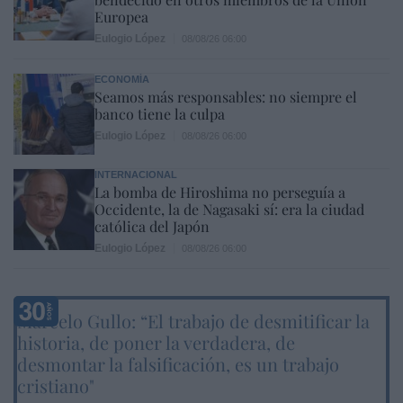
Europea
Eulogio López
08/08/26 06:00
ECONOMÍA
Seamos más responsables: no siempre el
banco tiene la culpa
Eulogio López
08/08/26 06:00
INTERNACIONAL
La bomba de Hiroshima no perseguía a
Occidente, la de Nagasaki sí: era la ciudad
católica del Japón
Eulogio López
08/08/26 06:00
Marcelo Gullo: “El trabajo de desmitificar la
historia, de poner la verdadera, de
desmontar la falsificación, es un trabajo
cristiano"