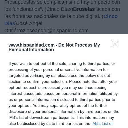
Presupuestos se complican si no hay un pacto con
los funcionarios". (Cinco Días)
Bruselas
acaba con
las fronteras nacionales de la nube digital. (
Cinco
Días
)José Ángel
Gutiérrezjoseangel@hispanidad.com
www.hispanidad.com -
Do Not Process My
Personal Information
If you wish to opt-out of the sale, sharing to third parties, or
processing of your personal or sensitive information for
¿Te ha interesado este artículo?
targeted advertising by us, please use the below opt-out
section to confirm your selection. Please note that after your
Suscríbete a nuestro newsletter y recibe cada dia
opt-out request is processed you may continue seeing
en tu correo lo más destacado de Hispanidad
interest-based ads based on personal information utilized by
us or personal information disclosed to third parties prior to
Tu correo electrónico...
your opt-out. You may separately opt-out of the further
disclosure of your personal information by third parties on the
IAB’s list of downstream participants. This information may
also be disclosed by us to third parties on the
IAB’s List of