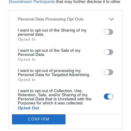
Downstream Participants
that may further disclose it to other
He leído y acepto las
condiciones legales
third parties.
Personal Data Processing Opt Outs
I want to opt-out of the Sharing of my
personal data.
Opted In
I want to opt-out of the Sale of my
Personal Data.
Opted In
I want to opt-out of processing my
Personal Data for Targeted Advertising.
Opted In
I want to opt-out of Collection, Use,
Retention, Sale, and/or Sharing of my
Personal Data that Is Unrelated with the
Purposes for which it was collected.
Hoy destacamos
Opted Out
SOCIEDAD
CONFIRM
Chat Control para ti, para mí, para todos,
¡por tu seguridad!