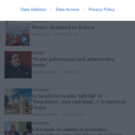
Humberto Pérez-Tomé
08/08/26 06:00
Data Deletion
Data Access
Privacy Policy
SOCIEDAD
Memes. Mohamed en la boya
Redacción
08/08/26 06:00
ESPAÑA
“Ya que gobernamos mal, gobernemos
barato”
Eulogio López
08/08/26 06:00
SOCIEDAD
La batalla no es solo “híbrida” ni
“biopolítica”, sino espiritual... y la ganará la
Virgen
Gabriel Galdón
08/08/26 06:00
SOCIEDAD
Eslovaquia no admite el gaymonio...
bendecido en otros miembros de la Unión