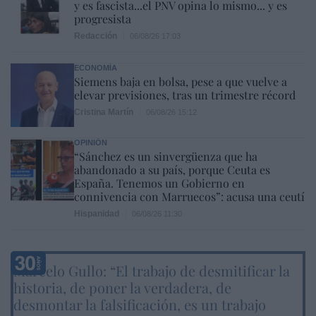
y es fascista...el PNV opina lo mismo... y es
progresista
Redacción
06/08/26 17:03
ECONOMÍA
Siemens baja en bolsa, pese a que vuelve a
elevar previsiones, tras un trimestre récord
Cristina Martín
06/08/26 15:12
OPINIÓN
“Sánchez es un sinvergüenza que ha
abandonado a su país, porque Ceuta es
España. Tenemos un Gobierno en
connivencia con Marruecos”: acusa una ceutí
Hispanidad
06/08/26 11:30
Marcelo Gullo: “El trabajo de desmitificar la
historia, de poner la verdadera, de
desmontar la falsificación, es un trabajo