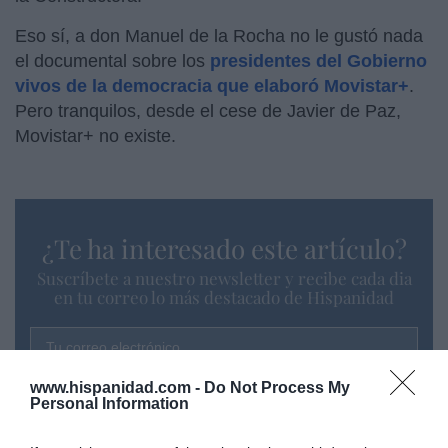
Eso sí, a don Manuel de la Rocha no le gustó nada
el documental sobre los
presidentes del Gobierno
vivos de la democracia que elaboró Movistar+
.
Pero tranquilos, desde el cese de Javier de Paz,
Movistar+ no existe.
¿Te ha interesado este artículo?
Suscríbete a nuestro newsletter y recibe cada dia
en tu correo lo más destacado de Hispanidad
Tu correo electrónico...
www.hispanidad.com -
Do Not Process My
Personal Information
He leído y acepto las
condiciones legales