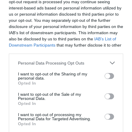
opt-out request is processed you may continue seeing
Artículos anteriores
interest-based ads based on personal information utilized by
us or personal information disclosed to third parties prior to
Opinión
your opt-out. You may separately opt-out of the further
disclosure of your personal information by third parties on the
Enormes minucias
IAB’s list of downstream participants. This information may
also be disclosed by us to third parties on the
IAB’s List of
por Eulogio López
Downstream Participants
that may further disclose it to other
third parties.
Personal Data Processing Opt Outs
I want to opt-out of the Sharing of my
personal data.
Opted In
I want to opt-out of the Sale of my
Personal Data.
Opted In
I want to opt-out of processing my
Nokia, Ericsson... Huawei: lo que importan
Personal Data for Targeted Advertising.
Opted In
son las patentes