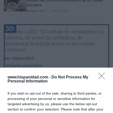
Europea
Eulogio López
08/08/26 06:00
Marcelo Gullo: “El trabajo de desmitificar la
historia, de poner la verdadera, de
desmontar la falsificación, es un trabajo
cristiano"
por Hispanidad
Artículos anteriores
DIARIO DE LA CORRUPCIÓN SANCHISTA
www.hispanidad.com -
Do Not Process My
Personal Information
Diario de la corrupción sanchista. Hazte
If you wish to opt-out of the sale, sharing to third parties, or
Oír se manifiesta delante de La Mareta:
processing of your personal or sensitive information for
“Pedro Sánchez es un criminal”
targeted advertising by us, please use the below opt-out
section to confirm your selection. Please note that after your
por Redacción