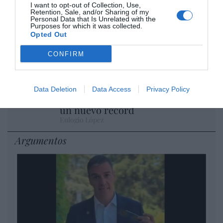
Eulogio López
I want to opt-out of Collection, Use,
Retention, Sale, and/or Sharing of my
Personal Data that Is Unrelated with the
Isabel Pantoja pierde dos pleitos
Purposes for which it was collected.
Opted Out
con Hacienda por 700.000
euros... suma y sigue
CONFIRM
Eulogio López
El IBEX 35 cerró la sesión del
Data Deletion
Data Access
Privacy Policy
miércoles en los 20.057 puntos,
un nuevo récord
Eulogio López
Argumentos