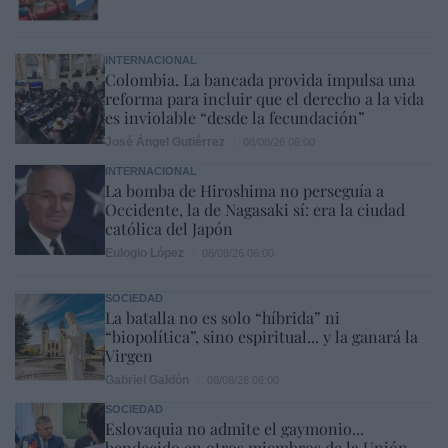
INTERNACIONAL
Colombia. La bancada provida impulsa una
reforma para incluir que el derecho a la vida
es inviolable “desde la fecundación”
José Ángel Gutiérrez
08/08/26 06:00
INTERNACIONAL
La bomba de Hiroshima no perseguía a
Occidente, la de Nagasaki sí: era la ciudad
católica del Japón
Eulogio López
08/08/26 06:00
SOCIEDAD
La batalla no es solo “híbrida” ni
“biopolítica”, sino espiritual... y la ganará la
Virgen
Gabriel Galdón
08/08/26 06:00
SOCIEDAD
Eslovaquia no admite el gaymonio...
bendecido en otros miembros de la Unión