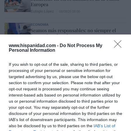
Europea
Eulogio López
08/08/26 06:00
ECONOMÍA
Seamos más responsables: no siempre el
banco tiene la culpa
Eulogio López
08/08/26 06:00
www.hispanidad.com -
Do Not Process My
Personal Information
INTERNACIONAL
La bomba de Hiroshima no perseguía a
If you wish to opt-out of the sale, sharing to third parties, or
Occidente, la de Nagasaki sí: era la ciudad
processing of your personal or sensitive information for
católica del Japón
targeted advertising by us, please use the below opt-out
Eulogio López
08/08/26 06:00
section to confirm your selection. Please note that after your
opt-out request is processed you may continue seeing
interest-based ads based on personal information utilized by
us or personal information disclosed to third parties prior to
Marcelo Gullo: “El trabajo de desmitificar la
your opt-out. You may separately opt-out of the further
historia, de poner la verdadera, de
disclosure of your personal information by third parties on the
desmontar la falsificación, es un trabajo
IAB’s list of downstream participants. This information may
cristiano"
also be disclosed by us to third parties on the
IAB’s List of