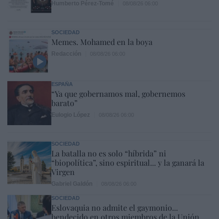
Humberto Pérez-Tomé
08/08/26 06:00
SOCIEDAD
Memes. Mohamed en la boya
Redacción
08/08/26 06:00
ESPAÑA
“Ya que gobernamos mal, gobernemos
barato”
Eulogio López
08/08/26 06:00
SOCIEDAD
La batalla no es solo “híbrida” ni
“biopolítica”, sino espiritual... y la ganará la
Virgen
Gabriel Galdón
08/08/26 06:00
SOCIEDAD
Eslovaquia no admite el gaymonio...
bendecido en otros miembros de la Unión