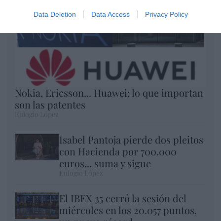
Data Deletion
Data Access
Privacy Policy
Nokia, Ericsson... Huawei: lo que importan
son las patentes
Eulogio López
Isabel Pantoja pierde dos pleitos
con Hacienda por 700.000
euros... suma y sigue
Eulogio López
El IBEX 35 cerró la sesión del
miércoles en los 20.057 puntos,