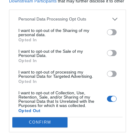
Downstream Participants
that may further disclose it to other
por Hispanidad
third parties.
Artículos anteriores
Personal Data Processing Opt Outs
DIARIO DE LA CORRUPCIÓN SANCHISTA
I want to opt-out of the Sharing of my
personal data.
Diario de la corrupción sanchista. Hazte
Opted In
Oír se manifiesta delante de La Mareta:
I want to opt-out of the Sale of my
“Pedro Sánchez es un criminal”
Personal Data.
Opted In
por Redacción
I want to opt-out of processing my
Artículos anteriores
Personal Data for Targeted Advertising.
Opted In
Opinión
I want to opt-out of Collection, Use,
Retention, Sale, and/or Sharing of my
Enormes minucias
Personal Data that Is Unrelated with the
Purposes for which it was collected.
Opted Out
por Eulogio López
CONFIRM