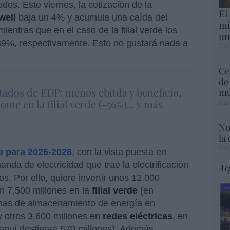
odos. Este viernes, la cotización de la
El
lwell
baja un 4% y acumula una caída del
mi
ientras que en el caso de la filial verde los
un
89%, respectivamente. Esto no gustará nada a
Eul
Ce
de
tados de EDP: menos ebitda y beneficio,
mu
Eul
ome en la filial verde (-56%)... y más
No
la
Eul
a para 2026-2028
, con la vista puesta en
da de electricidad que trae la electrificación
Ar
s. Por ello, quiere invertir unos 12.000
en 7.500 millones en la
filial verde
(en
temas de almacenamiento de energía en
 y otros 3.600 millones en
redes eléctricas
, en
(aquí destinará 670 millones). Además,