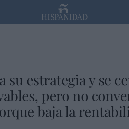
PP
SANTANDER
Religión
a su estrategia y se c
vables, pero no conve
que baja la rentabil