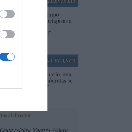
ENTREVISTAS
uropa lleva mucho tiempo
iendo aranceles y cortapisas a
oductos y compañías
ricanas (y europeas)”
Ana Sánchez Arjona
culos anteriores
LA CASA BLANCA
U. Inquietante escenario: una
cera parte de los demócratas se
ine como “socialista”
Ignacio Aguirre
culos anteriores
tas al director
Ceuta celebra Nuestra Señora