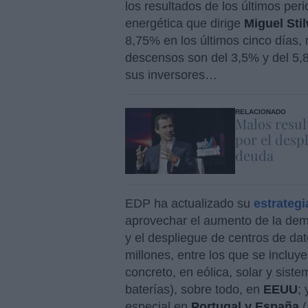
los resultados de los últimos peri
energética que dirige
Miguel Sti
8,75% en los últimos cinco días, m
descensos son del 3,5% y del 5,
sus inversores…
RELACIONADO
Malos resul
por el despl
deuda
EDP ha actualizado su
estrategi
aprovechar el aumento de la deman
y el despliegue de centros de dato
millones, entre los que se incluy
concreto, en eólica, solar y sis
baterías), sobre todo, en
EEUU
;
especial en
Portugal y España