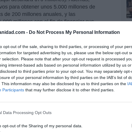
tivos para obtener unos 5.000 millones de
 de 200 millones anuales, y las
.000 millones con el fin de financiar sus
Te
ener felices a los accionistas, elevará un 5%
af
anidad.com -
Do Not Process My Personal Information
in
 euros por acción de cara a 2028, con el
li
el 60-70% para el periodo 2026-2028.
to opt-out of the sale, sharing to third parties, or processing of your per
es
formation for targeted advertising by us, please use the below opt-out s
gu
s nueve primeros meses de EDP como de
r selection. Please note that after your opt-out request is processed y
His
s, la rentabilidad y el beneficio neto han
eing interest-based ads based on personal information utilized by us or
a subido en ambas compañías. No olviden que
disclosed to third parties prior to your opt-out. You may separately opt-
Cu
 verde, así que nos fijaremos en las cifras de
losure of your personal information by third parties on the IAB’s list of
tu
. This information may also be disclosed by us to third parties on the
IA
dido a 11.444 millones, lo que supone un 6%
Red
Participants
that may further disclose it to other third parties.
producción y capacidad instalada. Sin
plotación (
ebitda
) han bajado un 3%, a 3.772
Fu
ha hecho un 12%, a 1.083 millones. Al mismo
ve
l Data Processing Opt Outs
ve
un 11% desde el cierre del año pasado,
His
o opt-out of the Sharing of my personal data.