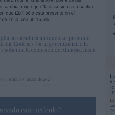
ordaron con el Gobierno el cierre de las
se cambia, exige que “la discusión se resuelva
den que EDP sólo está presente en el
E
r de Trillo, con un 15,5%.
d
plía su caradura antinuclear: presume
drola, Endesa y Naturgy renuncian a la
l y solicitan la extensión de Almaraz, hasta
La
ueve primeros meses de 2025
he
30
(T
La
cat
resado este artículo?
Co