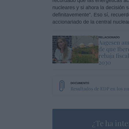
recordado que las energéticas ac
nucleares y si ahora la decisión 
definitavemente”. Eso sí, recuer
accionariado de la central nuclea
RELACIONADO
Aagesen am
de que Iber
rebaja fisca
2030
Resultados de EDP en los n
¿Te ha inte