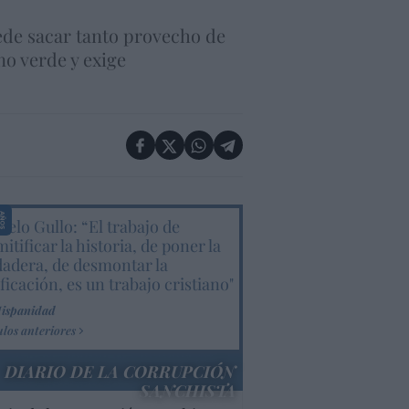
ede sacar tanto provecho de
no verde y exige
elo Gullo: “El trabajo de
itificar la historia, de poner la
dadera, de desmontar la
ificación, es un trabajo cristiano"
Hispanidad
ulos anteriores
DIARIO DE LA CORRUPCIÓN
SANCHISTA