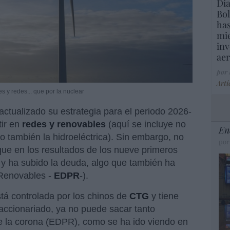
Dia
Bol
has
mie
inv
aer
por
Artí
y redes... que por la nuclear
actualizado su estrategia para el periodo 2026-
tir en
redes y renovables
(aquí se incluye no
En
sino también la hidroeléctrica). Sin embargo, no
por
e en los resultados de los nueve primeros
y ha subido la deuda, algo que también ha
 Renovables -
EDPR
-).
tá controlada por los chinos de
CTG
y tiene
 accionariado, ya no puede sacar tanto
de la corona (EDPR), como se ha ido viendo en