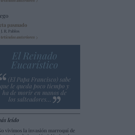
Artículos anteriores
ego
eta pasmado
 J. R. Pablos
Artículos anteriores
El Reinado
Eucarístico
(El Papa Francisco) sabe
que le queda poco tiempo y
ha de morir en manos de
los salteadores…
ás leído
No vivimos la invasión marroquí de