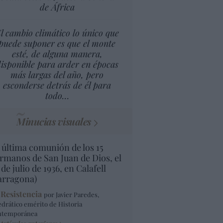
de África
l cambio climático lo único que
puede suponer es que el monte
esté, de alguna manera,
isponible para arder en épocas
más largas del año, pero
esconderse detrás de él para
todo…
Minucias visuales
 última comunión de los 15
rmanos de San Juan de Dios, el
 de julio de 1936, en Calafell
arragona)
 Resistencia
por Javier Paredes,
edrático emérito de Historia
ntemporánea