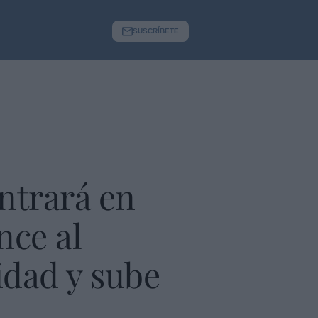
SUSCRÍBETE
entrará en
nce al
idad y sube