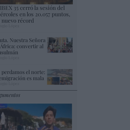
 IBEX 35 cerró la sesión del
ércoles en los 20.057 puntos,
 nuevo récord
ogio López
uta. Nuestra Señora
 África: convertir al
sulmán
ogio López
 perdamos el norte:
 emigración es mala
ogio López
gumentos