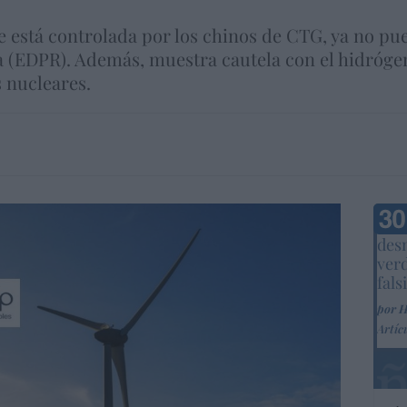
e está controlada por los chinos de CTG, ya no pu
na (EDPR). Además, muestra cautela con el hidróge
s nucleares.
Marc
desm
ver
fals
por 
Artíc