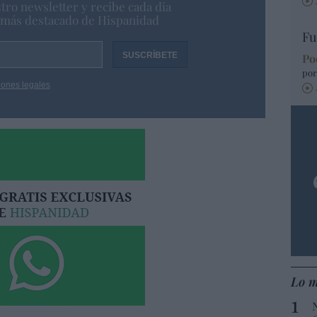
tro newsletter y recibe cada dia
o más destacado de Hispanidad
Fu
Po
por
iones legales
Lo m