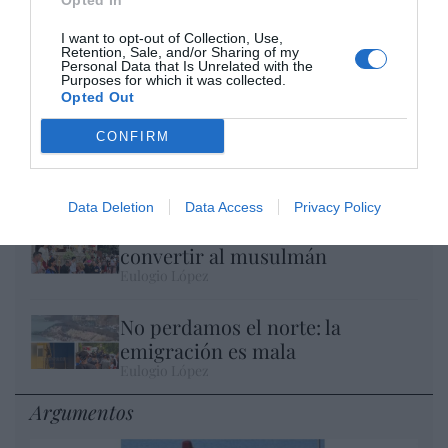
Opted In
I want to opt-out of Collection, Use,
Retention, Sale, and/or Sharing of my
Personal Data that Is Unrelated with the
Purposes for which it was collected.
Opted Out
El IBEX 35 cerró la sesión del miércoles en
CONFIRM
los 20.057 puntos, un nuevo récord
Eulogio López
Data Deletion
Data Access
Privacy Policy
Ceuta. Nuestra Señora de África:
convertir al musulmán
Eulogio López
No perdamos el norte: la
emigración es mala
Eulogio López
Argumentos