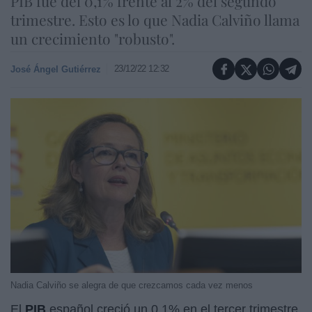
PIB fue del 0,1% frente al 2% del segundo
trimestre. Esto es lo que Nadia Calviño llama
un crecimiento "robusto".
23/12/22 12:32
José Ángel Gutiérrez
Nadia Calviño se alegra de que crezcamos cada vez menos
El
PIB
español creció un 0,1% en el tercer trimestre