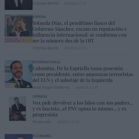
Cristina Martín
06/08/26 17:11
ESPAÑA
Yolanda Díaz, el penúltimo fiasco del
Gobierno Sánchez, escaso en reputación e
influencia internacional: se conforma con
ser la número dos de la OIT
Cristina Martín
06/08/26 12:41
INTERNACIONAL
Colombia. De la Espriella toma posesión
como presidente, entre amenazas terroristas
del ELN y el sabotaje de la Izquierda
José Ángel Gutiérrez
06/08/26 12:35
OPINIÓN
Vox pide devolver a los hijos con sus padres...
y es fascista...el PNV opina lo mismo... y es
progresista
Redacción
06/08/26 17:03
ECONOMÍA