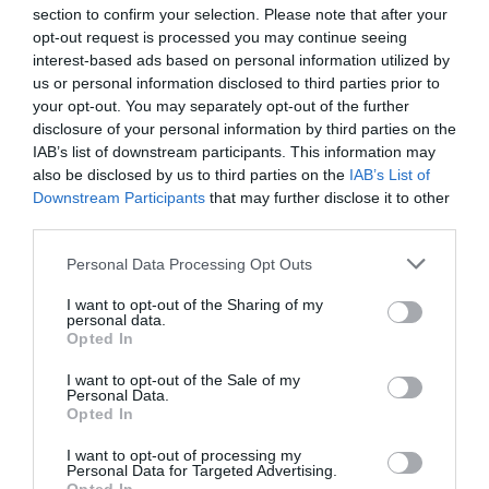
DIARIO DE LA CORRUPCIÓN SANCHISTA
section to confirm your selection. Please note that after your
opt-out request is processed you may continue seeing
interest-based ads based on personal information utilized by
Diario de la corrupción sanchista. La
us or personal information disclosed to third parties prior to
Audiencia Nacional prorroga seis meses la
your opt-out. You may separately opt-out of the further
investigación del caso Koldo, ante el
disclosure of your personal information by third parties on the
ingente material incautado por la UCO
IAB’s list of downstream participants. This information may
also be disclosed by us to third parties on the
IAB’s List of
por Redacción
Downstream Participants
that may further disclose it to other
Artículos anteriores
third parties.
Opinión
Personal Data Processing Opt Outs
I want to opt-out of the Sharing of my
Enormes minucias
personal data.
Opted In
por Eulogio López
I want to opt-out of the Sale of my
Personal Data.
Opted In
I want to opt-out of processing my
Personal Data for Targeted Advertising.