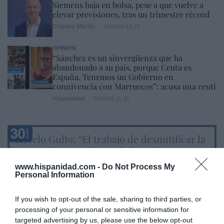
Siemens baja en bolsa, pese a que vuelve a
elevar previsiones, tras un trimestre récord
Cristina Martín
06/08/26 15:12
OPINIÓN
“Sánchez es un sinvergüenza que ha
abandonado a su país, porque Ceuta es
España. Tenemos un Gobierno en
connivencia con Marruecos”: acusa una ceutí
Hispanidad
06/08/26 11:30
Marcelo Gullo: “El trabajo de desmitificar la
historia, de poner la verdadera, de
desmontar la falsificación, es un trabajo
www.hispanidad.com -
Do Not Process My
cristiano"
Personal Information
por Hispanidad
If you wish to opt-out of the sale, sharing to third parties, or
Artículos anteriores
processing of your personal or sensitive information for
targeted advertising by us, please use the below opt-out