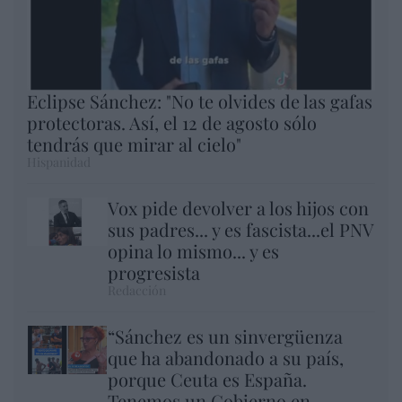
Eclipse Sánchez: "No te olvides de las gafas
protectoras. Así, el 12 de agosto sólo
tendrás que mirar al cielo"
Hispanidad
Vox pide devolver a los hijos con
sus padres... y es fascista...el PNV
opina lo mismo... y es
progresista
Redacción
“Sánchez es un sinvergüenza
que ha abandonado a su país,
porque Ceuta es España.
Tenemos un Gobierno en