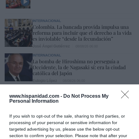
INTERNACIONAL
Colombia. La bancada provida impulsa una
reforma para incluir que el derecho a la vida
es inviolable “desde la fecundación”
José Ángel Gutiérrez
08/08/26 06:00
INTERNACIONAL
La bomba de Hiroshima no perseguía a
Occidente, la de Nagasaki sí: era la ciudad
católica del Japón
Eulogio López
08/08/26 06:00
SOCIEDAD
www.hispanidad.com -
Do Not Process My
La batalla no es solo “híbrida” ni
Personal Information
“biopolítica”, sino espiritual... y la ganará la
Virgen
If you wish to opt-out of the sale, sharing to third parties, or
Gabriel Galdón
08/08/26 06:00
processing of your personal or sensitive information for
targeted advertising by us, please use the below opt-out
SOCIEDAD
Eslovaquia no admite el gaymonio...
section to confirm your selection. Please note that after your