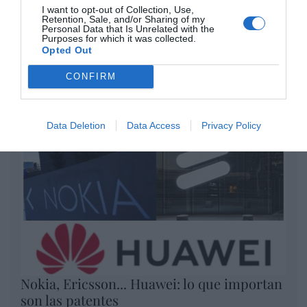
I want to opt-out of Collection, Use,
Artículos anteriores
Retention, Sale, and/or Sharing of my
Personal Data that Is Unrelated with the
Purposes for which it was collected.
Opinión
Opted Out
CONFIRM
Enormes minucias
por Eulogio López
Data Deletion
Data Access
Privacy Policy
Nokia, Ericsson... Huawei: lo que importan
son las patentes