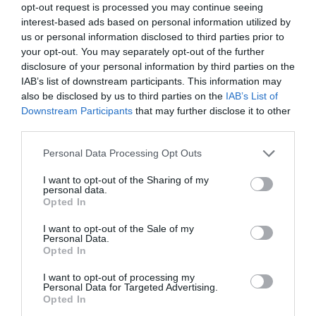
bendecido en otros miembros de la Unión
opt-out request is processed you may continue seeing
Europea
interest-based ads based on personal information utilized by
Eulogio López
us or personal information disclosed to third parties prior to
08/08/26 06:00
your opt-out. You may separately opt-out of the further
disclosure of your personal information by third parties on the
IAB’s list of downstream participants. This information may
Marcelo Gullo: “El trabajo de desmitificar la
also be disclosed by us to third parties on the
IAB’s List of
historia, de poner la verdadera, de
Downstream Participants
that may further disclose it to other
desmontar la falsificación, es un trabajo
third parties.
cristiano"
Personal Data Processing Opt Outs
por Hispanidad
I want to opt-out of the Sharing of my
Artículos anteriores
personal data.
Opted In
DIARIO DE LA CORRUPCIÓN SANCHISTA
I want to opt-out of the Sale of my
Personal Data.
Opted In
Diario de la corrupción sanchista. Hazte
Oír se manifiesta delante de La Mareta:
I want to opt-out of processing my
“Pedro Sánchez es un criminal”
Personal Data for Targeted Advertising.
Opted In
por Redacción