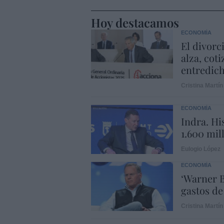
Hoy destacamos
ECONOMÍA
El divorc
alza, coti
entredic
Cristina Martín
ECONOMÍA
Indra. Hi
1.600 mil
Eulogio López
ECONOMÍA
‘Warner B
gastos de
Cristina Martín