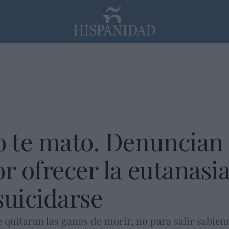
PP
SANTANDER
Religión
o te mato. Denuncian
or ofrecer la eutanasi
suicidarse
 quitaran las ganas de morir, no para salir sabien