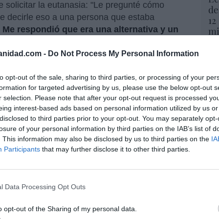
e solicitar la eutanasia: "Le pregunté cómo
de
de decirle eso a una persona que estaba
12
.
Me respondió que era una alternativa y un
mi
His
acientes".
anidad.com -
Do Not Process My Personal Information
mación ante el Servicio Madrileño de Salud
y
Vo
siderar errores asistenciales en los últimos
hi
to opt-out of the sale, sharing to third parties, or processing of your per
y 
formation for targeted advertising by us, please use the below opt-out s
op
r selection. Please note that after your opt-out request is processed y
pr
ora le preguntó por qué hacía esas cosas y
eing interest-based ads based on personal information utilized by us or
Red
. Entonces le habló de la eutanasia.
Mi madre
disclosed to third parties prior to your opt-out. You may separately opt-
losure of your personal information by third parties on the IAB’s list of
 respondió que era una posibilidad. Mi madre le
“S
. This information may also be disclosed by us to third parties on the
IA
 Además, detalla en la reclamación que, cuando
si
Participants
that may further disclose it to other third parties.
 su madre presentaba una "elevada
ab
n autolítica activa", lo que hace del todo
po
Es
l Data Processing Opt Outs
Go
uitaran las ganas de morir, no para salir
co
Ma
o opt-out of the Sharing of my personal data.
a legal de hacerlo"
, asegura su hija. Pero es