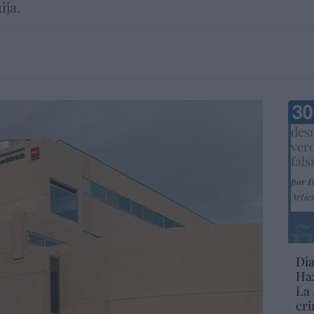
ija.
Marc
desm
ver
fals
por 
Artíc
Dia
Haz
La 
cri