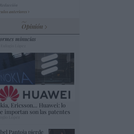
 Redacción
culos anteriores
Opinión
ormes minucias
 Eulogio López
kia, Ericsson... Huawei: lo
e importan son las patentes
ogio López
abel Pantoja pierde