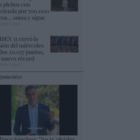
s pleitos con
cienda por 700.000
ros... suma y sigue
ogio López
 IBEX 35 cerró la
sión del miércoles
 los 20.057 puntos,
 nuevo récord
ogio López
gumentos
lipse Sánchez: "No te olvides