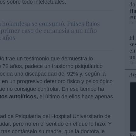
os sobre todo intelectuales.
do
Ha
eu
a holandesa se consumó. Países Bajos
Eul
 primer caso de eutanasia a un niño
2 años
El
se
en
un
o trae un testimonio que demuestra lo
Eul
de 72 años, padece un trastorno psiquiátrico
Ar
ocida una discapacidad del 92% y, según la
 en un progresivo deterioro físico y psicológico
ue no consigue controlar. En ese tiempo ha
os autolíticos,
el último de ellos hace apenas
dad de Psiquiatría del Hospital Universitario de
ar, pero no en el sentido en el que lo hizo. Y
, tras contárselo su madre, que la doctora le
Ec