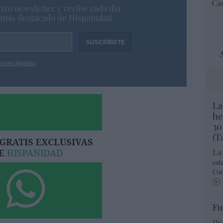
Car
tro newsletter y recibe cada dia
o más destacado de Hispanidad
iones legales
La
he
30
(T
La
cat
Co
Fu
Po