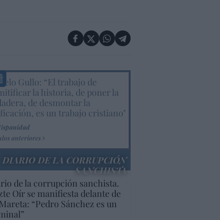
elo Gullo: “El trabajo de
itificar la historia, de poner la
dadera, de desmontar la
ificación, es un trabajo cristiano"
Hispanidad
ulos anteriores
DIARIO DE LA CORRUPCIÓN
SANCHISTA
rio de la corrupción sanchista.
te Oír se manifiesta delante de
Mareta: “Pedro Sánchez es un
minal”