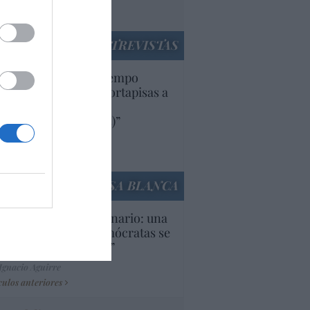
utí
panidad
ENTREVISTAS
uropa lleva mucho tiempo
iendo aranceles y cortapisas a
oductos y compañías
ricanas (y europeas)”
Ana Sánchez Arjona
culos anteriores
LA CASA BLANCA
U. Inquietante escenario: una
cera parte de los demócratas se
ine como “socialista”
Ignacio Aguirre
culos anteriores