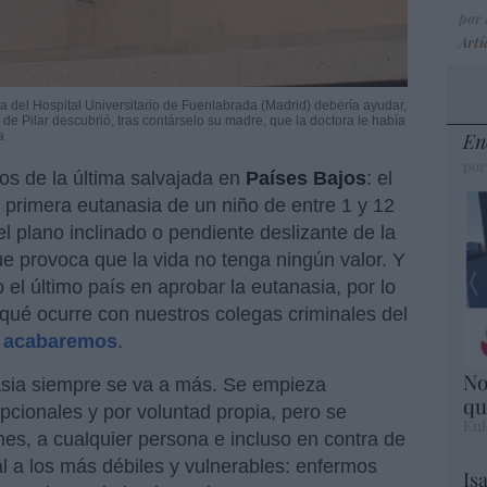
por
Artí
ría del Hospital Universitario de Fuenlabrada (Madrid) debería ayudar,
a de Pilar descubrió, tras contárselo su madre, que la doctora le había
a
En
por
 de la última salvajada en
Países Bajos
: el
a primera eutanasia de un niño de entre 1 y 12
l plano inclinado o pendiente deslizante de la
que provoca que la vida no tenga ningún valor. Y
el último país en aprobar la eutanasia, por lo
qué ocurre con nuestros colegas criminales del
o acabaremos
.
No
asia siempre se va a más. Se empieza
qu
pcionales y por voluntad propia, pero se
Eul
ones, a cualquier persona e incluso en contra de
l a los más débiles y vulnerables: enfermos
Is