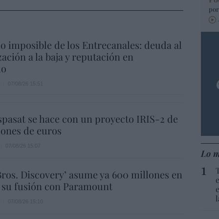
por
io imposible de los Entrecanales: deuda al
zación a la baja y reputación en
ho
07/08/26 15:51
spasat se hace con un proyecto IRIS-2 de
lones de euros
07/08/26 15:07
Lo m
ros. Discovery’ asume ya 600 millones en
 su fusión con Paramount
07/08/26 15:10