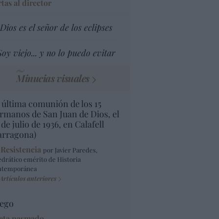
tas al director
Dios es el señor de los eclipses
Soy viejo... y no lo puedo evitar
Minucias visuales
 última comunión de los 15
rmanos de San Juan de Dios, el
 de julio de 1936, en Calafell
arragona)
 Resistencia
por Javier Paredes,
edrático emérito de Historia
ntemporánea
Artículos anteriores
ego
eta pasmado