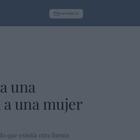
SUSCRÍBETE
 a una
a a una mujer
do que existía otra forma