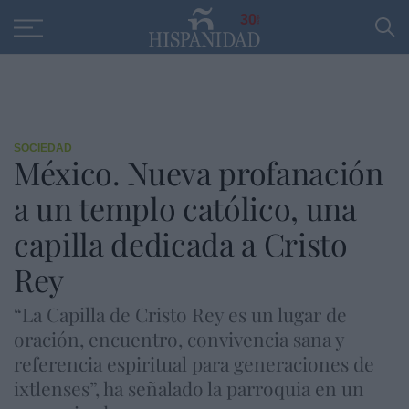
Educación
Entrevistas
PP
SANTANDER
R
30
SOCIEDAD
México. Nueva profanación
a un templo católico, una
capilla dedicada a Cristo
Rey
“La Capilla de Cristo Rey es un lugar de
oración, encuentro, convivencia sana y
referencia espiritual para generaciones de
ixtlenses”, ha señalado la parroquia en un