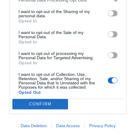
Personal Data Processing Opt Outs
Audiencia Nacional prorroga seis meses la
investigación del caso Koldo, ante el
I want to opt-out of the Sharing of my
ingente material incautado por la UCO
personal data.
Opted In
por Redacción
I want to opt-out of the Sale of my
Artículos anteriores
Personal Data.
Opted In
Opinión
I want to opt-out of processing my
Personal Data for Targeted Advertising.
Enormes minucias
Opted In
por Eulogio López
I want to opt-out of Collection, Use,
Retention, Sale, and/or Sharing of my
Personal Data that Is Unrelated with the
Purposes for which it was collected.
Opted Out
CONFIRM
Data Deletion
Data Access
Privacy Policy