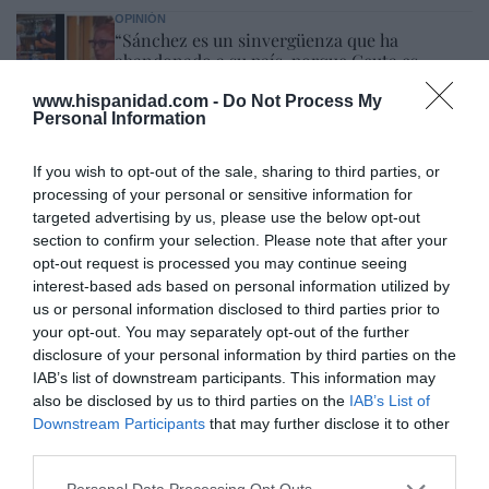
OPINIÓN
“Sánchez es un sinvergüenza que ha
abandonado a su país, porque Ceuta es
España. Tenemos un Gobierno en
connivencia con Marruecos”: acusa una ceutí
www.hispanidad.com -
Do Not Process My
Personal Information
Hispanidad
06/08/26 11:30
If you wish to opt-out of the sale, sharing to third parties, or
processing of your personal or sensitive information for
Marcelo Gullo: “El trabajo de desmitificar la
targeted advertising by us, please use the below opt-out
historia, de poner la verdadera, de
section to confirm your selection. Please note that after your
desmontar la falsificación, es un trabajo
opt-out request is processed you may continue seeing
interest-based ads based on personal information utilized by
cristiano"
us or personal information disclosed to third parties prior to
por Hispanidad
your opt-out. You may separately opt-out of the further
disclosure of your personal information by third parties on the
Artículos anteriores
IAB’s list of downstream participants. This information may
also be disclosed by us to third parties on the
IAB’s List of
DIARIO DE LA CORRUPCIÓN SANCHISTA
Downstream Participants
that may further disclose it to other
third parties.
Diario de la corrupción sanchista. La