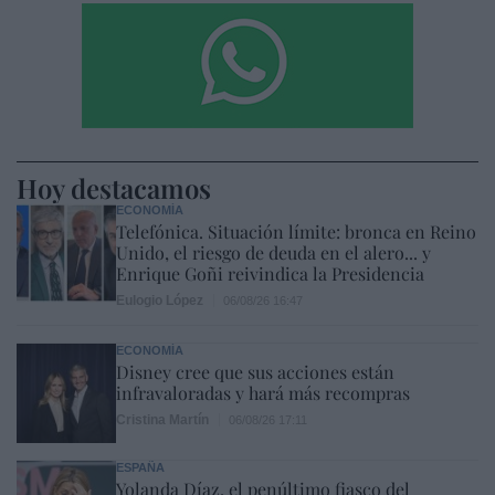
Hoy destacamos
ECONOMÍA
Telefónica. Situación límite: bronca en Reino
Unido, el riesgo de deuda en el alero... y
Enrique Goñi reivindica la Presidencia
Eulogio López
06/08/26 16:47
ECONOMÍA
Disney cree que sus acciones están
infravaloradas y hará más recompras
Cristina Martín
06/08/26 17:11
ESPAÑA
Yolanda Díaz, el penúltimo fiasco del