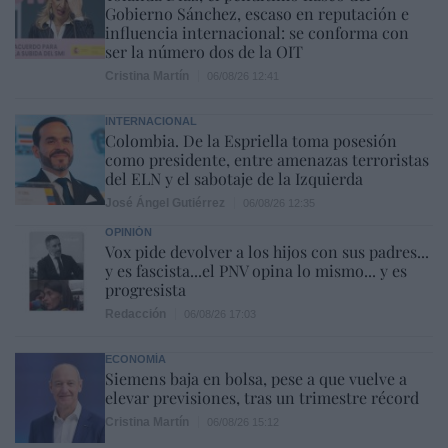
Gobierno Sánchez, escaso en reputación e
influencia internacional: se conforma con
ser la número dos de la OIT
Cristina Martín
06/08/26 12:41
INTERNACIONAL
Colombia. De la Espriella toma posesión
como presidente, entre amenazas terroristas
del ELN y el sabotaje de la Izquierda
José Ángel Gutiérrez
06/08/26 12:35
OPINIÓN
Vox pide devolver a los hijos con sus padres...
y es fascista...el PNV opina lo mismo... y es
progresista
Redacción
06/08/26 17:03
ECONOMÍA
Siemens baja en bolsa, pese a que vuelve a
elevar previsiones, tras un trimestre récord
Cristina Martín
06/08/26 15:12