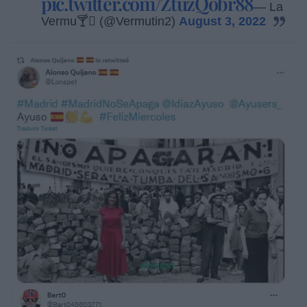
pic.twitter.com/ZtuzQobr88
— La
Vermu🍸 (@Vermutin2)
August 3, 2022