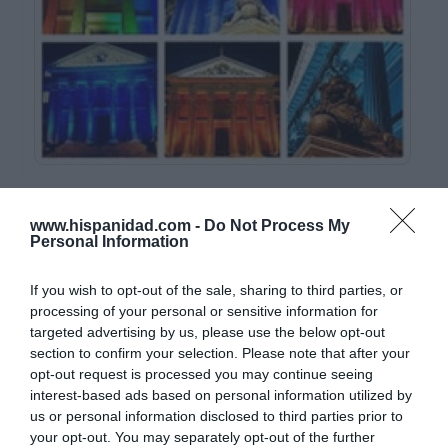
ETIQUETAS:
MEMES
www.hispanidad.com -
Do Not Process My
Personal Information
If you wish to opt-out of the sale, sharing to third parties, or
processing of your personal or sensitive information for
¿Te ha interesado este artículo?
targeted advertising by us, please use the below opt-out
section to confirm your selection. Please note that after your
Suscríbete a nuestro newsletter y recibe cada dia
opt-out request is processed you may continue seeing
en tu correo lo más destacado de Hispanidad
interest-based ads based on personal information utilized by
us or personal information disclosed to third parties prior to
Tu correo electrónico...
your opt-out. You may separately opt-out of the further