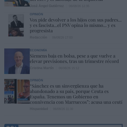
José Ángel Gutiérrez
06/08/26 12:35
OPINIÓN
Vox pide devolver a los hijos con sus padres...
y es fascista...el PNV opina lo mismo... y es
progresista
Redacción
06/08/26 17:03
ECONOMÍA
Siemens baja en bolsa, pese a que vuelve a
elevar previsiones, tras un trimestre récord
Cristina Martín
06/08/26 15:12
OPINIÓN
“Sánchez es un sinvergüenza que ha
abandonado a su país, porque Ceuta es
España. Tenemos un Gobierno en
connivencia con Marruecos”: acusa una ceutí
Hispanidad
06/08/26 11:30