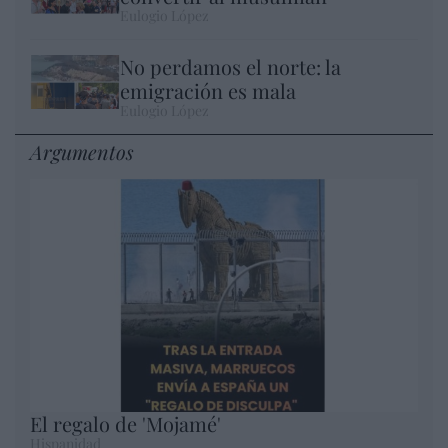
Eulogio López
No perdamos el norte: la
emigración es mala
Eulogio López
Argumentos
El regalo de 'Mojamé'
Hispanidad