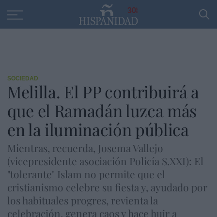
Educación
Entrevistas
PP
SANTANDER
R
30
SOCIEDAD
Melilla. El PP contribuirá a
que el Ramadán luzca más
en la iluminación pública
Mientras, recuerda, Josema Vallejo
(vicepresidente asociación Policía S.XXI): El
"tolerante" Islam no permite que el
cristianismo celebre su fiesta y, ayudado por
los habituales progres, revienta la
celebración, genera caos y hace huir a