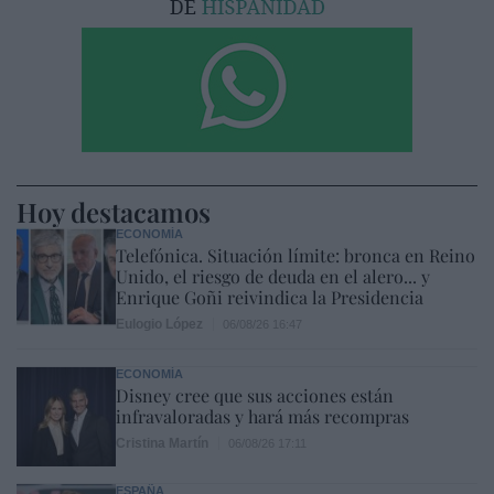
Hoy destacamos
ECONOMÍA
Telefónica. Situación límite: bronca en Reino
Unido, el riesgo de deuda en el alero... y
Enrique Goñi reivindica la Presidencia
Eulogio López
06/08/26 16:47
ECONOMÍA
Disney cree que sus acciones están
infravaloradas y hará más recompras
Cristina Martín
06/08/26 17:11
ESPAÑA