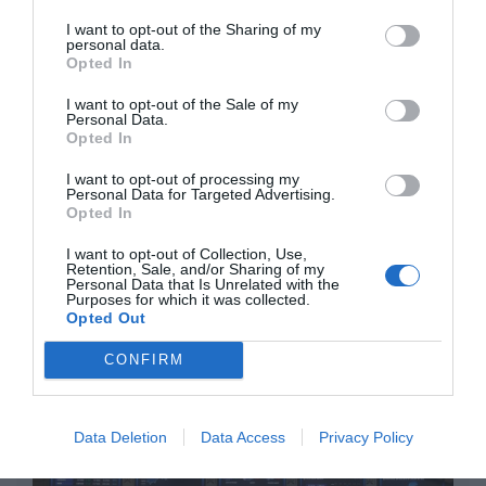
Diario de la corrupción sanchista. La
Audiencia Nacional prorroga seis meses la
I want to opt-out of the Sharing of my
personal data.
investigación del caso Koldo, ante el
Opted In
ingente material incautado por la UCO
I want to opt-out of the Sale of my
por Redacción
Personal Data.
Opted In
Artículos anteriores
I want to opt-out of processing my
Personal Data for Targeted Advertising.
Opinión
Opted In
Enormes minucias
I want to opt-out of Collection, Use,
Retention, Sale, and/or Sharing of my
por Eulogio López
Personal Data that Is Unrelated with the
Purposes for which it was collected.
Opted Out
CONFIRM
Data Deletion
Data Access
Privacy Policy