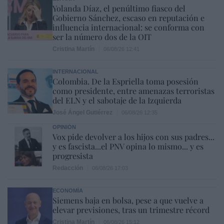
Yolanda Díaz, el penúltimo fiasco del
Gobierno Sánchez, escaso en reputación e
influencia internacional: se conforma con
ser la número dos de la OIT
Cristina Martín
06/08/26 12:41
INTERNACIONAL
Colombia. De la Espriella toma posesión
como presidente, entre amenazas terroristas
del ELN y el sabotaje de la Izquierda
José Ángel Gutiérrez
06/08/26 12:35
OPINIÓN
Vox pide devolver a los hijos con sus padres...
y es fascista...el PNV opina lo mismo... y es
progresista
Redacción
06/08/26 17:03
ECONOMÍA
Siemens baja en bolsa, pese a que vuelve a
elevar previsiones, tras un trimestre récord
Cristina Martín
06/08/26 15:12