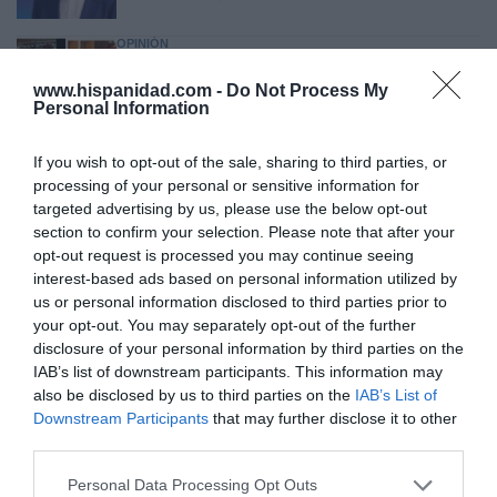
OPINIÓN
“Sánchez es un sinvergüenza que ha
abandonado a su país, porque Ceuta es
www.hispanidad.com -
Do Not Process My
España. Tenemos un Gobierno en
Personal Information
connivencia con Marruecos”: acusa una ceutí
Hispanidad
06/08/26 11:30
If you wish to opt-out of the sale, sharing to third parties, or
processing of your personal or sensitive information for
targeted advertising by us, please use the below opt-out
section to confirm your selection. Please note that after your
Marcelo Gullo: “El trabajo de desmitificar la
opt-out request is processed you may continue seeing
historia, de poner la verdadera, de
interest-based ads based on personal information utilized by
desmontar la falsificación, es un trabajo
us or personal information disclosed to third parties prior to
cristiano"
your opt-out. You may separately opt-out of the further
disclosure of your personal information by third parties on the
por Hispanidad
IAB’s list of downstream participants. This information may
Artículos anteriores
also be disclosed by us to third parties on the
IAB’s List of
Downstream Participants
that may further disclose it to other
DIARIO DE LA CORRUPCIÓN SANCHISTA
third parties.
Personal Data Processing Opt Outs