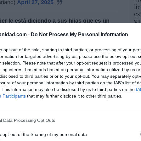
ariano)
April 27, 2025
li
es
gu
er le está diciendo a sus hijas que es un
His
“decirle a tu hija que su padre es un maltratador
anidad.com -
Do Not Process My Personal Information
e aberrante y grave. Para obtener la custodia
Cu
 y sin mis hijas
, no voy a rendirme jamás”.
tu
to opt-out of the sale, sharing to third parties, or processing of your per
Red
formation for targeted advertising by us, please use the below opt-out s
erte: de las denuncias falsas no se habla desde
r selection. Please note that after your opt-out request is processed y
e la extrema derecha, pero no compres sus
Fu
eing interest-based ads based on personal information utilized by us or
totalmente machistas, fuera de contexto".
ve
disclosed to third parties prior to your opt-out. You may separately opt-
ve
losure of your personal information by third parties on the IAB’s list of
His
. This information may also be disclosed by us to third parties on the
IA
Participants
that may further disclose it to other third parties.
resado este artículo?
“E
tro newsletter y recibe cada dia
l Data Processing Opt Outs
o más destacado de Hispanidad
pon
pr
o opt-out of the Sharing of my personal data.
ame