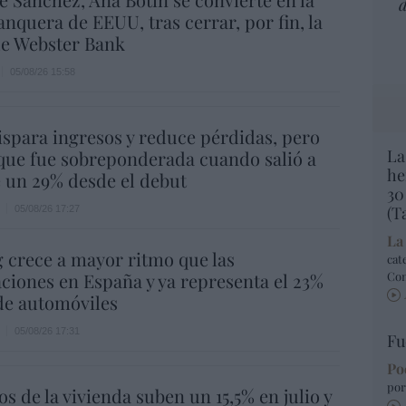
d
nquera de EEUU, tras cerrar, por fin, la
e Webster Bank
05/08/26 15:58
spara ingresos y reduce pérdidas, pero
La
que fue sobreponderada cuando salió a
he
e un 29% desde el debut
30
(T
05/08/26 17:27
La
g crece a mayor ritmo que las
cat
ciones en España y ya representa el 23%
Co
 de automóviles
05/08/26 17:31
Fu
Po
por
os de la vivienda suben un 15,5% en julio y