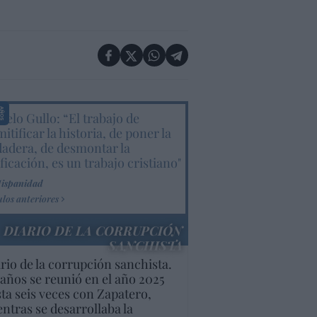
elo Gullo: “El trabajo de
itificar la historia, de poner la
dadera, de desmontar la
ificación, es un trabajo cristiano"
Hispanidad
ulos anteriores
DIARIO DE LA CORRUPCIÓN
SANCHISTA
rio de la corrupción sanchista.
años se reunió en el año 2025
ta seis veces con Zapatero,
ntras se desarrollaba la