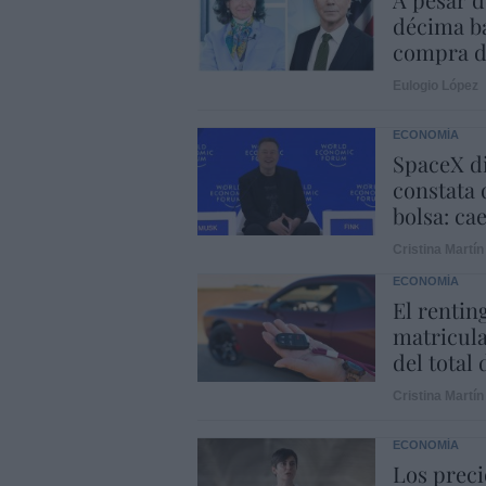
décima ba
compra d
Eulogio López
ECONOMÍA
SpaceX di
constata 
bolsa: ca
Cristina Martín
ECONOMÍA
El rentin
matricula
del total
Cristina Martín
ECONOMÍA
Los preci