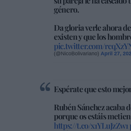
su pareja le ha cascado
género.
Da gloria verle ahora de
existen y que los hombr
pic.twitter.com/rcqXzY
(@NicoBolivariano)
April 27, 20
Espérate que esto mejo
Rubén Sánchez acaba de
porque os estáis metiend
https://t.co/x1YLuJzZw1