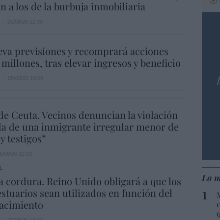
n a los de la burbuja inmobiliaria
05/08/26 12:30
eva previsiones y recomprará acciones
 millones, tras elevar ingresos y beneficio
05/08/26 16:00
de Ceuta. Vecinos denuncian la violación
a de una inmigrante irregular menor de
y testigos”
5/08/26 12:03
L
Lo m
la cordura. Reino Unido obligará a que los
estuarios sean utilizados en función del
nacimiento
c