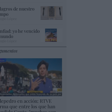
lagros de nuestro
empo
ogio López
nfiad: yo he vencido
 mundo
ogio López
gumentos
lepedro en acción: RTVE
irma que entre los que han
vadido Ceuta, "muchos son