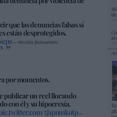
 una denuncia por violencia de
Mi
ti
Eul
cir que las denuncias falsas sí
es están desprotegidos.
Co
al
Nepz
— Nicolás Bolivariano
Eul
25
Ar
ra por momentos.
 publicar un reel llorando
o con él y su hipocresía.
Te
pic.twitter.com/5J1pnmkotp
af
—
in