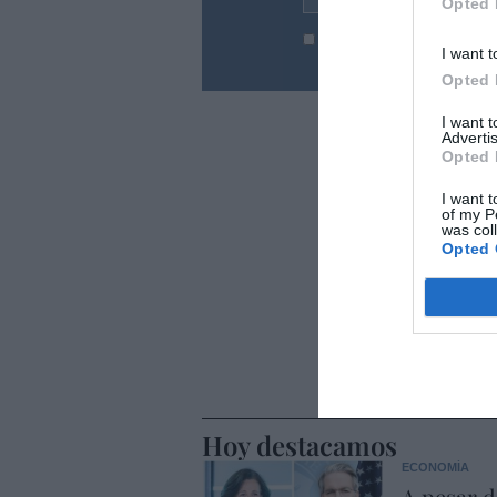
Opted 
He leído y acepto las
condic
I want t
Opted 
I want 
Advertis
Opted 
I want t
of my P
was col
Opted 
Hoy destacamos
ECONOMÍA
A pesar d