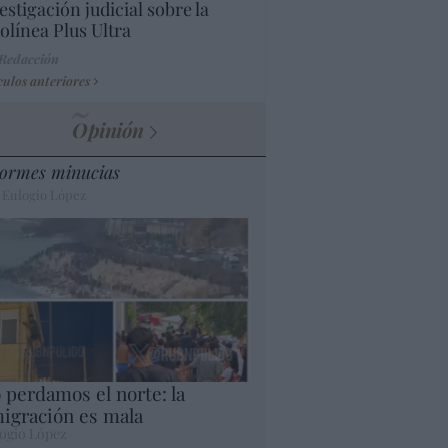
estigación judicial sobre la
olínea Plus Ultra
 Redacción
culos anteriores
Opinión
ormes minucias
 Eulogio López
 perdamos el norte: la
igración es mala
ogio López