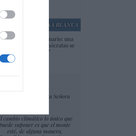
Ana Sánchez Arjona
culos anteriores
LA CASA BLANCA
U. Inquietante escenario: una
cera parte de los demócratas se
ine como “socialista”
Ignacio Aguirre
culos anteriores
tas al director
Ceuta celebra Nuestra Señora
de África
l cambio climático lo único que
puede suponer es que el monte
esté, de alguna manera,