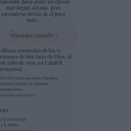
isponible para arder en épocas
más largas del año, pero
esconderse detrás de él para
todo…
Minucias visuales
 última comunión de los 15
rmanos de San Juan de Dios, el
 de julio de 1936, en Calafell
arragona)
 Resistencia
por Javier Paredes,
edrático emérito de Historia
ntemporánea
Artículos anteriores
ego
eta pasmado
 J. R. Pablos
Artículos anteriores