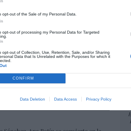
In
por 
iones legales
Artí
o opt-out of the Sale of my Personal Data.
In
to opt-out of processing my Personal Data for Targeted
ing.
EEU
In
ter
def
o opt-out of Collection, Use, Retention, Sale, and/or Sharing
ersonal Data that Is Unrelated with the Purposes for which it
por 
lected.
Artí
Out
Car
CONFIRM
Data Deletion
Data Access
Privacy Policy
E
e Sánchez, Ana Botín se convierte en la