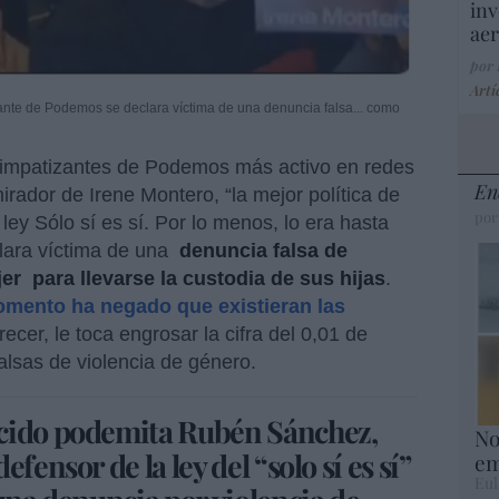
inv
aer
por
Artí
itante de Podemos se declara víctima de una denuncia falsa... como
 simpatizantes de Podemos más activo en redes
En
rador de Irene Montero, “la mejor política de
por
ley Sólo sí es sí. Por lo menos, lo era hasta
lara víctima de una
denuncia falsa de
jer
para llevarse la custodia de sus hijas
.
omento ha negado que existieran las
recer, le toca engrosar la cifra del 0,01 de
alsas de violencia de género.
ocido podemita Rubén Sánchez,
No
fensor de la ley del “solo sí es sí”
em
Eul