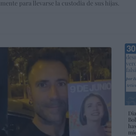
mente para llevarse la custodia de sus hijas.
Marc
desm
ver
fals
por 
Artíc
Dia
Bol
has
mie