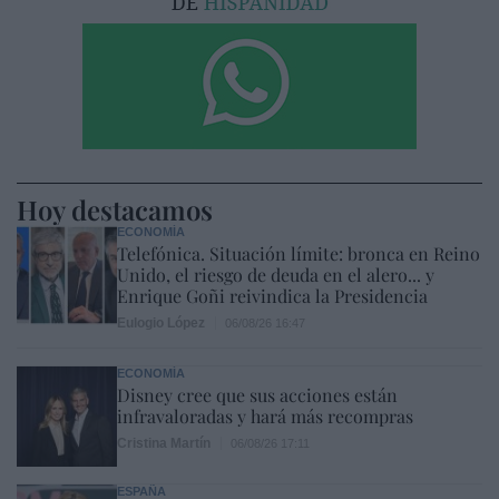
Hoy destacamos
ECONOMÍA
Telefónica. Situación límite: bronca en Reino
Unido, el riesgo de deuda en el alero... y
Enrique Goñi reivindica la Presidencia
Eulogio López
06/08/26 16:47
ECONOMÍA
Disney cree que sus acciones están
infravaloradas y hará más recompras
Cristina Martín
06/08/26 17:11
ESPAÑA