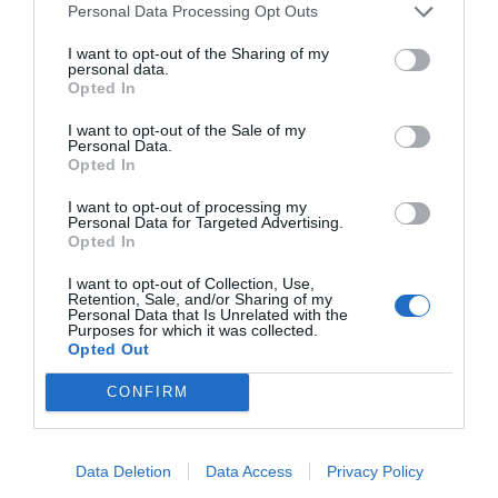
Diario de la corrupción sanchista. La
Personal Data Processing Opt Outs
Audiencia Nacional prorroga seis meses la
investigación del caso Koldo, ante el
I want to opt-out of the Sharing of my
personal data.
ingente material incautado por la UCO
Opted In
por Redacción
I want to opt-out of the Sale of my
Personal Data.
Artículos anteriores
Opted In
Opinión
I want to opt-out of processing my
Personal Data for Targeted Advertising.
Opted In
Enormes minucias
I want to opt-out of Collection, Use,
por Eulogio López
Retention, Sale, and/or Sharing of my
Personal Data that Is Unrelated with the
Purposes for which it was collected.
Opted Out
CONFIRM
Data Deletion
Data Access
Privacy Policy