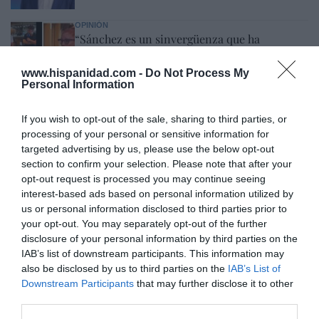
OPINIÓN
“Sánchez es un sinvergüenza que ha
abandonado a su país, porque Ceuta es
España. Tenemos un Gobierno en
www.hispanidad.com -
Do Not Process My
connivencia con Marruecos”: acusa una ceutí
Personal Information
Hispanidad
06/08/26 11:30
If you wish to opt-out of the sale, sharing to third parties, or
processing of your personal or sensitive information for
targeted advertising by us, please use the below opt-out
Marcelo Gullo: “El trabajo de desmitificar la
section to confirm your selection. Please note that after your
historia, de poner la verdadera, de
opt-out request is processed you may continue seeing
desmontar la falsificación, es un trabajo
interest-based ads based on personal information utilized by
cristiano"
us or personal information disclosed to third parties prior to
your opt-out. You may separately opt-out of the further
por Hispanidad
disclosure of your personal information by third parties on the
Artículos anteriores
IAB’s list of downstream participants. This information may
also be disclosed by us to third parties on the
IAB’s List of
DIARIO DE LA CORRUPCIÓN SANCHISTA
Downstream Participants
that may further disclose it to other
third parties.