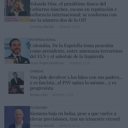
Yolanda Díaz, el penúltimo fiasco del
Gobierno Sánchez, escaso en reputación e
influencia internacional: se conforma con
ser la número dos de la OIT
Cristina Martín
06/08/26 12:41
INTERNACIONAL
Colombia. De la Espriella toma posesión
como presidente, entre amenazas terroristas
del ELN y el sabotaje de la Izquierda
José Ángel Gutiérrez
06/08/26 12:35
OPINIÓN
Vox pide devolver a los hijos con sus padres...
y es fascista...el PNV opina lo mismo... y es
progresista
Redacción
06/08/26 17:03
ECONOMÍA
Siemens baja en bolsa, pese a que vuelve a
elevar previsiones, tras un trimestre récord
Cristina Martín
06/08/26 15:12