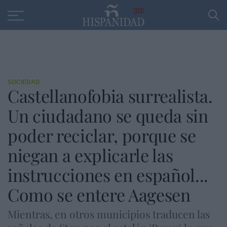
Educación
Entrevistas
PP
SANTANDER
R
30
SOCIEDAD
Castellanofobia surrealista.
Un ciudadano se queda sin
poder reciclar, porque se
niegan a explicarle las
instrucciones en español...
Como se entere Aagesen
Mientras, en otros municipios traducen las