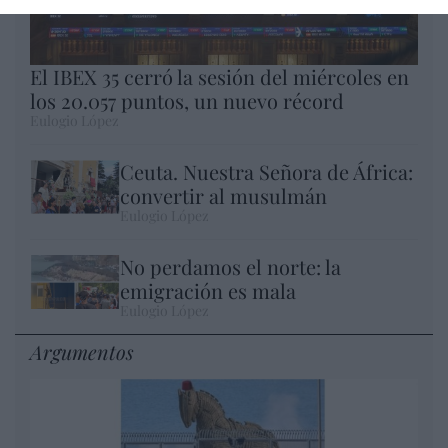
El IBEX 35 cerró la sesión del miércoles en
los 20.057 puntos, un nuevo récord
Eulogio López
Ceuta. Nuestra Señora de África:
convertir al musulmán
Eulogio López
No perdamos el norte: la
emigración es mala
Eulogio López
Argumentos