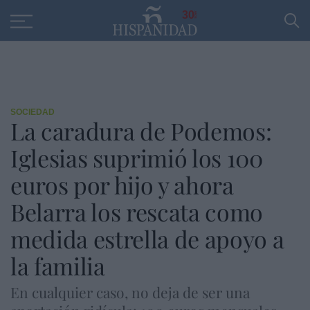
Educación
Entrevistas
PP
SANTANDER
R
30
SOCIEDAD
La caradura de Podemos:
Iglesias suprimió los 100
euros por hijo y ahora
Belarra los rescata como
medida estrella de apoyo a
la familia
En cualquier caso, no deja de ser una