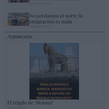
Eulogio López
No perdamos el norte: la
emigración es mala
Eulogio López
Argumentos
El regalo de 'Mojamé'
Hispanidad