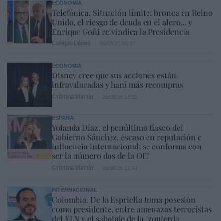
ECONOMÍA
Telefónica. Situación límite: bronca en Reino
Unido, el riesgo de deuda en el alero... y
Enrique Goñi reivindica la Presidencia
Eulogio López
06/08/26 16:47
ECONOMÍA
Disney cree que sus acciones están
infravaloradas y hará más recompras
Cristina Martín
06/08/26 17:11
ESPAÑA
Yolanda Díaz, el penúltimo fiasco del
Gobierno Sánchez, escaso en reputación e
influencia internacional: se conforma con
ser la número dos de la OIT
Cristina Martín
06/08/26 12:41
INTERNACIONAL
Colombia. De la Espriella toma posesión
como presidente, entre amenazas terroristas
del ELN y el sabotaje de la Izquierda