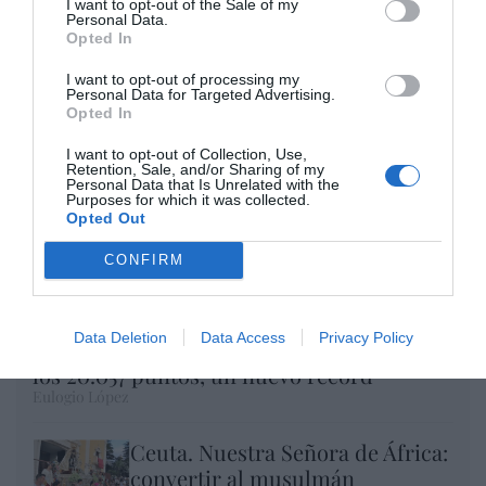
I want to opt-out of the Sale of my
Personal Data.
Enormes minucias
Opted In
por Eulogio López
I want to opt-out of processing my
Personal Data for Targeted Advertising.
Opted In
I want to opt-out of Collection, Use,
Retention, Sale, and/or Sharing of my
Personal Data that Is Unrelated with the
Purposes for which it was collected.
Opted Out
CONFIRM
Data Deletion
Data Access
Privacy Policy
El IBEX 35 cerró la sesión del miércoles en
los 20.057 puntos, un nuevo récord
Eulogio López
Ceuta. Nuestra Señora de África:
convertir al musulmán