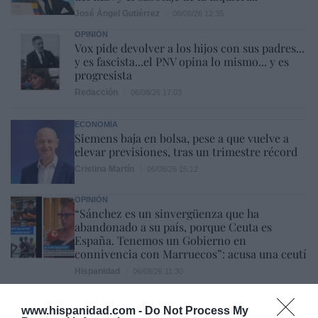
José Ángel Gutiérrez
06/08/26 12:35
OPINIÓN
Vox pide devolver a los hijos con sus padres...
y es fascista...el PNV opina lo mismo... y es
progresista
Redacción
06/08/26 17:03
ECONOMÍA
Siemens baja en bolsa, pese a que vuelve a
elevar previsiones, tras un trimestre récord
Cristina Martín
06/08/26 15:12
OPINIÓN
“Sánchez es un sinvergüenza que ha
abandonado a su país, porque Ceuta es
España. Tenemos un Gobierno en
connivencia con Marruecos”: acusa una ceutí
Hispanidad
06/08/26 11:30
www.hispanidad.com -
Do Not Process My