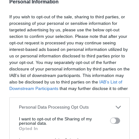
Personal Information
Marcelo Gullo: “El trabajo de desmitificar la
historia, de poner la verdadera, de
If you wish to opt-out of the sale, sharing to third parties, or
desmontar la falsificación, es un trabajo
processing of your personal or sensitive information for
cristiano"
targeted advertising by us, please use the below opt-out
section to confirm your selection. Please note that after your
por Hispanidad
opt-out request is processed you may continue seeing
Artículos anteriores
interest-based ads based on personal information utilized by
us or personal information disclosed to third parties prior to
DIARIO DE LA CORRUPCIÓN SANCHISTA
your opt-out. You may separately opt-out of the further
disclosure of your personal information by third parties on the
Diario de la corrupción sanchista. La
IAB’s list of downstream participants. This information may
also be disclosed by us to third parties on the
IAB’s List of
Audiencia Nacional prorroga seis meses la
Downstream Participants
that may further disclose it to other
investigación del caso Koldo, ante el
third parties.
ingente material incautado por la UCO
Personal Data Processing Opt Outs
por Redacción
Artículos anteriores
I want to opt-out of the Sharing of my
personal data.
Opted In
Opinión