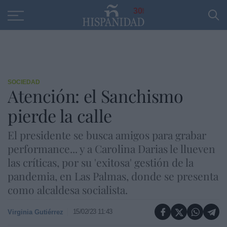
Educación
Entrevistas
PP
SANTANDER
R
30
SOCIEDAD
Atención: el Sanchismo
pierde la calle
El presidente se busca amigos para grabar
performance... y a Carolina Darias le llueven
las críticas, por su 'exitosa' gestión de la
pandemia, en Las Palmas, donde se presenta
como alcaldesa socialista.
15/02/23 11:43
Virginia Gutiérrez