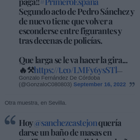
paga!!
#PrimeroEspaña
Segundo acto de Pedro Sánchez y
de nuevo tiene que volver a
esconderse entre figurantes y
tras decenas de policías.
Que larga se le va hacer la gira...
🔥⚒️
https://t.co/LMFy6ysSTl
—
Gonzalo Fernández De Córdoba
(@GonzaloC080803)
September 16, 2022
Otra muestra, en Sevilla.
Hoy ⁦
@sanchezcastejon
⁩ quería
darse un baño de masas en