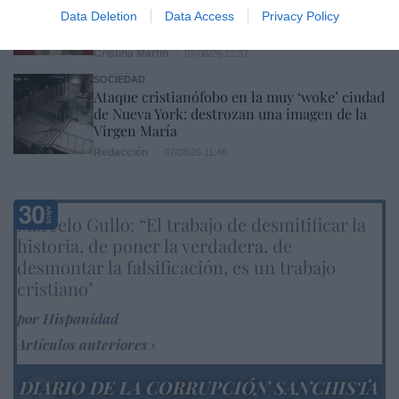
usuarios de tren de alta velocidad caen un
Data Deletion
Data Access
Privacy Policy
15,5% hasta junio
Cristina Martín
07/08/26 12:37
SOCIEDAD
Ataque cristianófobo en la muy ‘woke’ ciudad
de Nueva York: destrozan una imagen de la
Virgen María
Redacción
07/08/26 11:46
Marcelo Gullo: “El trabajo de desmitificar la
historia, de poner la verdadera, de
desmontar la falsificación, es un trabajo
cristiano"
por Hispanidad
Artículos anteriores
DIARIO DE LA CORRUPCIÓN SANCHISTA