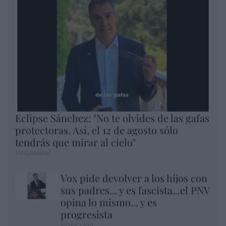
Eclipse Sánchez: "No te olvides de las gafas
protectoras. Así, el 12 de agosto sólo
tendrás que mirar al cielo"
Hispanidad
Vox pide devolver a los hijos con
sus padres... y es fascista...el PNV
opina lo mismo... y es
progresista
Redacción