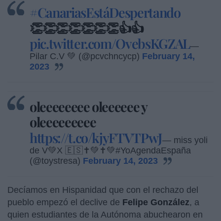
#CanariasEstáDespertando
👏👏👏👏👏👏👏👍👍
pic.twitter.com/OvebsKGZAL
—
Pilar C.V 💚 (@pcvchncycp)
February 14,
2023
oleeeeeeee oleeeeee y
oleeeeeeeee
https://t.co/kjyFTVTPwJ
— miss yoli
de V💚X 🇪🇸✝💚✝💚#YoAgendaEspaña
(@toystresa)
February 14, 2023
Decíamos en Hispanidad que con el rechazo del
pueblo empezó el declive de
Felipe González
, a
quien estudiantes de la Autónoma abuchearon en