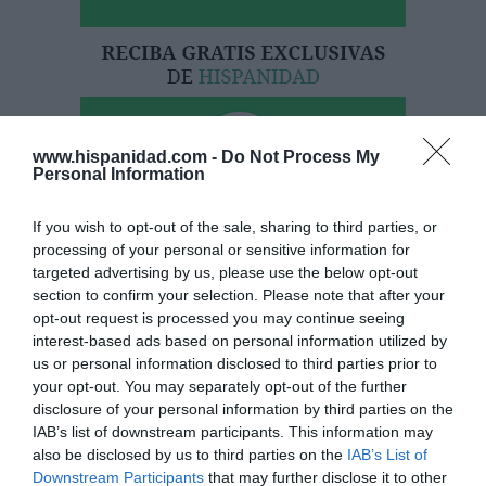
www.hispanidad.com -
Do Not Process My
Personal Information
If you wish to opt-out of the sale, sharing to third parties, or
processing of your personal or sensitive information for
Hoy destacamos
targeted advertising by us, please use the below opt-out
section to confirm your selection. Please note that after your
ECONOMÍA
El divorcio imposible de los Entrecanales:
opt-out request is processed you may continue seeing
deuda al alza, cotización a la baja y
interest-based ads based on personal information utilized by
reputación en entredicho
us or personal information disclosed to third parties prior to
your opt-out. You may separately opt-out of the further
Cristina Martín
07/08/26 15:51
disclosure of your personal information by third parties on the
IAB’s list of downstream participants. This information may
ECONOMÍA
also be disclosed by us to third parties on the
IAB’s List of
Indra. Hispasat se hace con un proyecto IRIS-
2 de 1.600 millones de euros
Downstream Participants
that may further disclose it to other