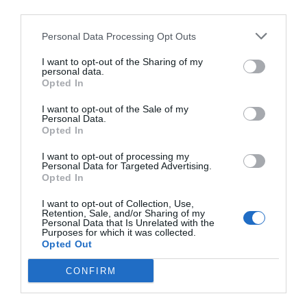
third parties.
Eulogio López
07/08/26 15:07
Personal Data Processing Opt Outs
ECONOMÍA
‘Warner Bros. Discovery’ asume ya 600
I want to opt-out of the Sharing of my
millones en gastos de su fusión con
personal data.
Paramount
Opted In
Cristina Martín
07/08/26 15:10
I want to opt-out of the Sale of my
Personal Data.
ECONOMÍA
Opted In
La ‘low cost’ británica easyJet pasará a manos
del peor fondo posible: Apollo... pero no
I want to opt-out of processing my
Personal Data for Targeted Advertising.
podrá hacerse con el control total
Opted In
Cristina Martín
07/08/26 14:09
I want to opt-out of Collection, Use,
INTERNACIONAL
Retention, Sale, and/or Sharing of my
Venezuela. Comienza el diálogo entre
Personal Data that Is Unrelated with the
chavismo y un sector de la oposición, pero
Purposes for which it was collected.
los venezolanos quieren a Corina
Opted Out
José Ángel Gutiérrez
07/08/26 11:46
CONFIRM
ECONOMÍA
El ‘gran’ logro del ministro Puente: los