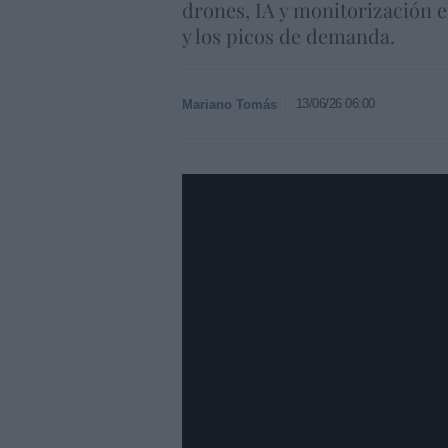
drones, IA y monitorización e
y los picos de demanda.
13/06/26 06:00
Mariano Tomás
https://www.youtube.com/watch?v=y9OqehQ