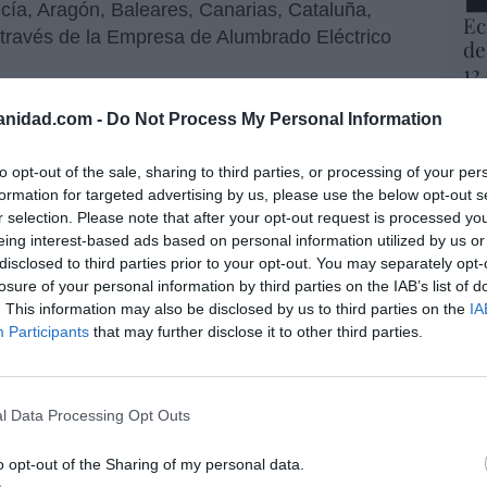
ucía, Aragón, Baleares, Canarias, Cataluña,
Ec
 través de la Empresa de Alumbrado Eléctrico
de
12
mi
a digitalización
son palancas decisivas para
His
anidad.com -
Do Not Process My Personal Information
encias, reducir tiempos de reposición y mejorar
 riesgos climáticos y operativos.
Vo
to opt-out of the sale, sharing to third parties, or processing of your per
hi
formation for targeted advertising by us, please use the below opt-out s
realizado
17.337 inspecciones
de centros de
y 
r selection. Please note that after your opt-out request is processed y
ión y se han revisado
11.900 km de
op
eing interest-based ads based on personal information utilized by us or
ión. Estas revisiones se orientan a identificar
pr
disclosed to third parties prior to your opt-out. You may separately opt-
Red
rizar reparaciones y evitar incidencias en el
losure of your personal information by third parties on the IAB’s list of
. This information may also be disclosed by us to third parties on the
IA
fronta mayores picos de demanda y condiciones
Participants
that may further disclose it to other third parties.
“S
si
ab
po
l Data Processing Opt Outs
Es
os de la inspección
Go
o opt-out of the Sharing of my personal data.
co
 la incorporación de
17 drones
de largo