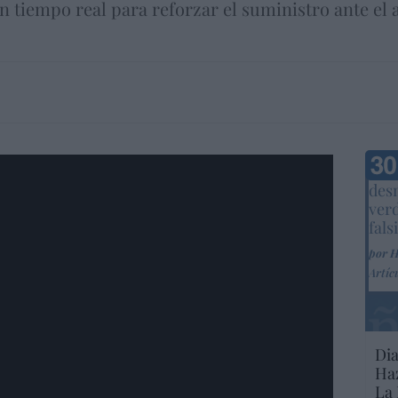
n tiempo real para reforzar el suministro ante e
r3vA
Marc
desm
ver
fals
por 
Artíc
Dia
Haz
La 