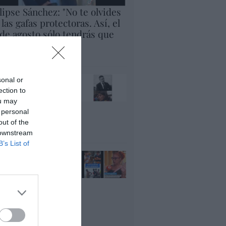
lipse Sánchez: "No te olvides
 las gafas protectoras. Así, el
 de agosto sólo tendrás que
rar al cielo"
panidad
x pide devolver a los
sonal or
jos con sus padres...
ection to
es fascista...el PNV
ou may
ina lo mismo... y es
 personal
ogresista
out of the
acción
 downstream
B’s List of
ánchez es un
nvergüenza que ha
andonado a su país,
rque Ceuta es
paña. Tenemos un
bierno en
nnivencia con