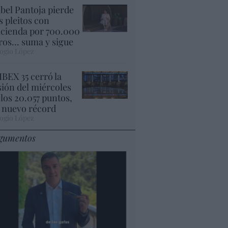
abel Pantoja pierde
s pleitos con
cienda por 700.000
ros... suma y sigue
ogio López
 IBEX 35 cerró la
sión del miércoles
 los 20.057 puntos,
 nuevo récord
ogio López
gumentos