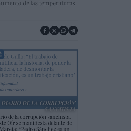
l aumento de las temperaturas
elo Gullo: “El trabajo de
itificar la historia, de poner la
dadera, de desmontar la
ificación, es un trabajo cristiano"
Hispanidad
ulos anteriores
DIARIO DE LA CORRUPCIÓN
SANCHISTA
rio de la corrupción sanchista.
te Oír se manifiesta delante de
Mareta: “Pedro Sánchez es un