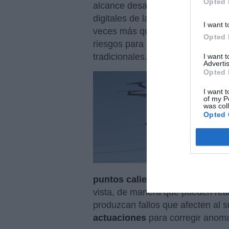
Opted 
alcance desarrollados por
FuVe
digitales de las líneas. Estos dr
I want t
veces más que un dron convencio
Opted 
riesgos para los equipos de cam
tradicionales.
I want 
Advertis
Opted 
I want t
of my P
was col
Opted 
puntos calientes
” y comportami
vista, de manera que pueden real
produzcan fallos que afecten al 
actuaciones
para corregir anoma