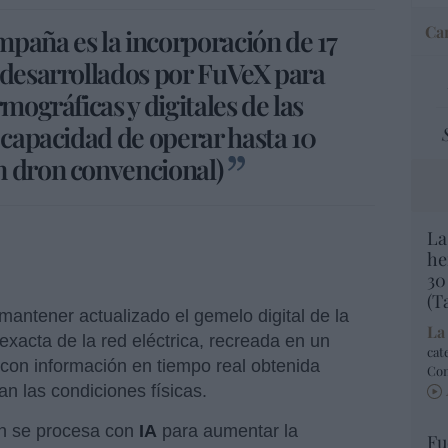
Car
paña es la incorporación de 17
 desarrollados por FuVeX para
mográficas y digitales de las
 capacidad de operar hasta 10
n dron convencional)
La
he
30
(T
antener actualizado el gemelo digital de la
La
 exacta de la red eléctrica, recreada en un
cat
con información en tiempo real obtenida
Co
n las condiciones físicas.
ón se procesa con
IA
para aumentar la
Fu