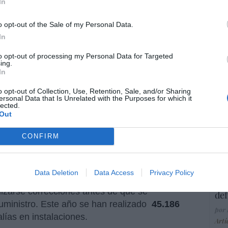
In
Ma
X
para realizar inspecciones termográficas y
ce
ones con capacidad de operar hasta
10 km
(20
His
o opt-out of the Sale of my Personal Data.
nal) permiten reducir desplazamientos,
In
po y emisiones asociadas a inspecciones
to opt-out of processing my Personal Data for Targeted
ing.
“E
In
Los drones están equipados
pon
con
cámaras digitales y tecnología
pr
o opt-out of Collection, Use, Retention, Sale, and/or Sharing
ersonal Data that Is Unrelated with the Purposes for which it
ame
LIDAR
(Light Detection And Ranging),
lected.
Out
que permite crear con todo detalle
por 
mapas 3D de las infraestructuras
Artí
CONFIRM
eléctricas y entorno que las rodea.
Además, cuentan con cámaras
termográficas que permiten localizar “
EEU
Data Deletion
Data Access
Privacy Policy
entos anómalos que no son visibles a simple
ter
izarse correcciones antes de que se
def
suministro. Este año se han realizado
45.186
por 
lías en instalaciones.
Artí