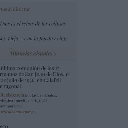
tas al director
Dios es el señor de los eclipses
Soy viejo... y no lo puedo evitar
Minucias visuales
 última comunión de los 15
rmanos de San Juan de Dios, el
 de julio de 1936, en Calafell
arragona)
 Resistencia
por Javier Paredes,
edrático emérito de Historia
ntemporánea
Artículos anteriores
ego