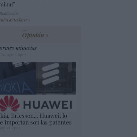
minal”
 Redacción
culos anteriores
Opinión
ormes minucias
 Eulogio López
kia, Ericsson... Huawei: lo
e importan son las patentes
ogio López