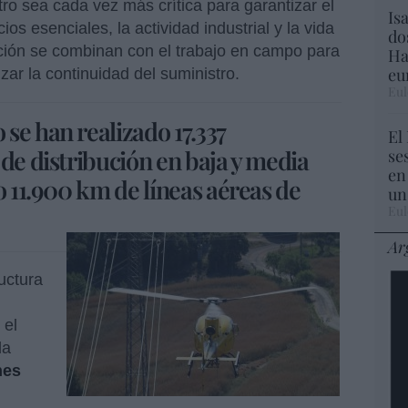
tro sea cada vez más crítica para garantizar el
Is
os esenciales, la actividad industrial y la vida
do
vación se combinan con el trabajo en campo para
Ha
eu
izar la continuidad del suministro.
Eul
se han realizado 17.337
El
de distribución en baja y media
se
en
o 11.900 km de líneas aéreas de
un
Eul
Ar
ructura
, el
la
nes