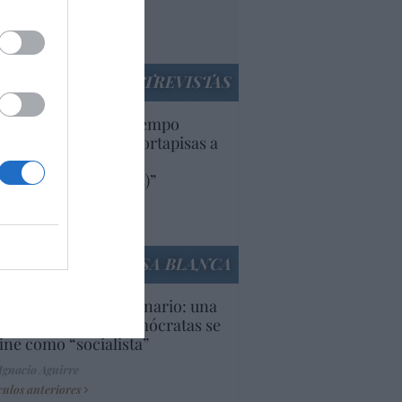
rruecos”: acusa una
utí
panidad
ENTREVISTAS
uropa lleva mucho tiempo
iendo aranceles y cortapisas a
oductos y compañías
ricanas (y europeas)”
Ana Sánchez Arjona
culos anteriores
LA CASA BLANCA
U. Inquietante escenario: una
cera parte de los demócratas se
ine como “socialista”
Ignacio Aguirre
culos anteriores