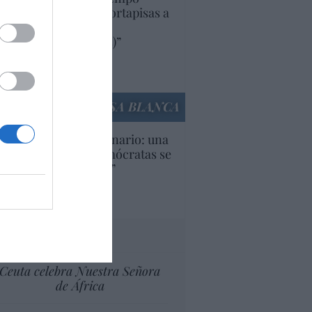
iendo aranceles y cortapisas a
oductos y compañías
ricanas (y europeas)”
Ana Sánchez Arjona
culos anteriores
LA CASA BLANCA
U. Inquietante escenario: una
cera parte de los demócratas se
ine como “socialista”
Ignacio Aguirre
culos anteriores
tas al director
Ceuta celebra Nuestra Señora
de África