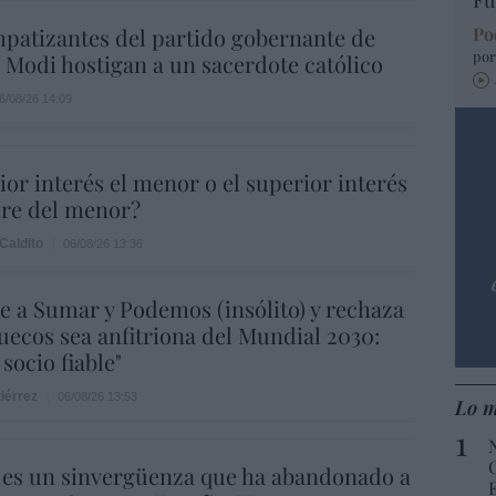
Fu
mpatizantes del partido gobernante de
Po
por
Modi hostigan a un sacerdote católico
6/08/26 14:09
ior interés el menor o el superior interés
dre del menor?
Caldito
06/08/26 13:36
e a Sumar y Podemos (insólito) y rechaza
ecos sea anfitriona del Mundial 2030:
socio fiable"
iérrez
06/08/26 13:53
Lo m
 es un sinvergüenza que ha abandonado a