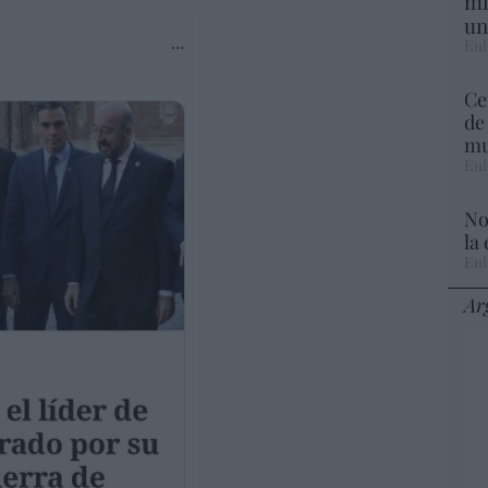
mi
un
Eul
Ce
de
mu
Eul
No
la
Eul
Ar