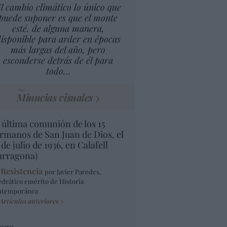
l cambio climático lo único que
puede suponer es que el monte
esté, de alguna manera,
isponible para arder en épocas
más largas del año, pero
esconderse detrás de él para
todo…
Minucias visuales
 última comunión de los 15
rmanos de San Juan de Dios, el
 de julio de 1936, en Calafell
arragona)
 Resistencia
por Javier Paredes,
edrático emérito de Historia
ntemporánea
Artículos anteriores