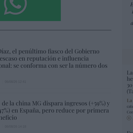
E
d
íaz, el penúltimo fiasco del Gobierno
escaso en reputación e influencia
onal: se conforma con ser la número dos
La
he
06/08/26 12:41
30
(T
La
 de la china MG dispara ingresos (+59%) y
cat
47%) en España, pero reduce por primera
Co
neficio
06/08/26 14:18