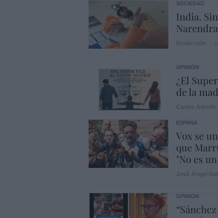
SOCIEDAD
India. Si
Narendra 
Redacción
0
OPINIÓN
¿El Super
de la ma
Carlos Aurelio 
ESPAÑA
Vox se un
que Marru
"No es un 
José Ángel Gut
OPINIÓN
“Sánchez