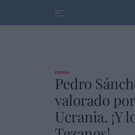
Educación
Entrevistas
ESPAÑA
Pedro Sánche
valorado por 
Ucrania. ¡Y l
Tezanos!