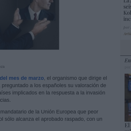
La 
sei
Kol
inc
por
Artí
En
por
eza
 del mes de marzo
, el organismo que dirige el
 preguntado a los españoles su valoración de
países implicados en la respuesta a la invasión
cias.
 mandatario de la Unión Europea que peor
ol sólo alcanza el aprobado raspado, con un
El