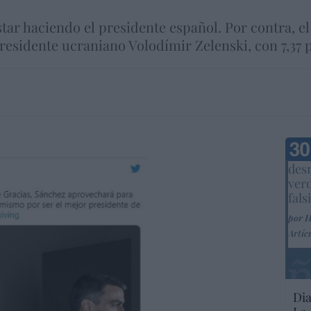
tar haciendo el presidente español. Por contra, el 
residente ucraniano Volodímir Zelenski, con 7,37 
Marc
desm
ver
fals
por 
Artíc
Dia