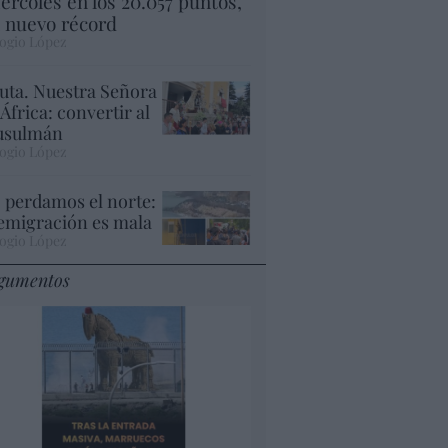
ércoles en los 20.057 puntos,
 nuevo récord
ogio López
uta. Nuestra Señora
 África: convertir al
sulmán
ogio López
 perdamos el norte:
 emigración es mala
ogio López
gumentos