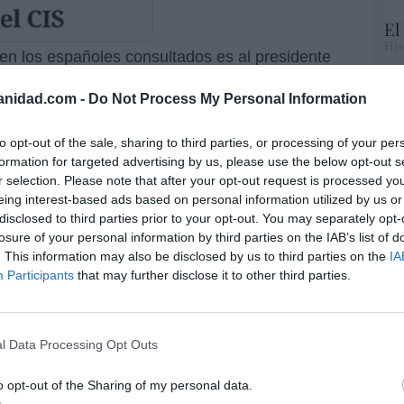
El
His
 ven los españoles consultados es al presidente
con 7,37 puntos de valoración.
Te
anidad.com -
Do Not Process My Personal Information
RT
a alemana
Ursula von der Leyen
, obtiene un
lo
to opt-out of the sale, sharing to third parties, or processing of your per
Ce
formation for targeted advertising by us, please use the below opt-out s
li
 República Francesa,
Emmanuel Macron
, saca
r selection. Please note that after your opt-out request is processed y
di
eing interest-based ads based on personal information utilized by us or
hu
disclosed to third parties prior to your opt-out. You may separately opt-
po
es puntuado con un 6,32.
losure of your personal information by third parties on the IAB’s list of
His
. This information may also be disclosed by us to third parties on the
IA
in
es reprobado unánimemente y recibe sólo
Participants
that may further disclose it to other third parties.
Cu
s.
tu
Red
ibe 5,42 puntos.
l Data Processing Opt Outs
 Xi Jinping, suspende con un 3,44.
o opt-out of the Sharing of my personal data.
“E