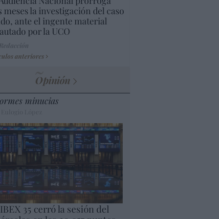
Audiencia Nacional prorroga
s meses la investigación del caso
do, ante el ingente material
autado por la UCO
 Redacción
culos anteriores
Opinión
ormes minucias
 Eulogio López
 IBEX 35 cerró la sesión del