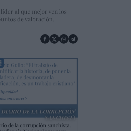
líder al que mejor ven los
puntos de valoración.
elo Gullo: “El trabajo de
itificar la historia, de poner la
dadera, de desmontar la
ificación, es un trabajo cristiano"
Hispanidad
ulos anteriores
DIARIO DE LA CORRUPCIÓN
SANCHISTA
rio de la corrupción sanchista.