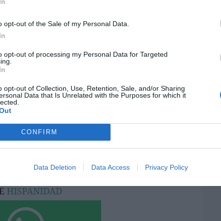
In
pon
pr
o opt-out of the Sale of my Personal Data.
ame
resado este artículo?
In
por 
tro newsletter y recibe cada dia
to opt-out of processing my Personal Data for Targeted
Artí
o más destacado de Hispanidad
ing.
In
o opt-out of Collection, Use, Retention, Sale, and/or Sharing
ersonal Data that Is Unrelated with the Purposes for which it
EEU
lected.
iones legales
ter
Out
def
CONFIRM
por 
Artí
Car
Data Deletion
Data Access
Privacy Policy