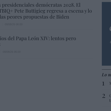
 presidenciales demócratas 2028. El
BIQ+ Pete Buttigieg regresa a escena y lo
las peores propuestas de Biden
e
09/08/26 06:00
os del Papa León XIV: lentos pero
s
09/08/26 06:00
Lo m