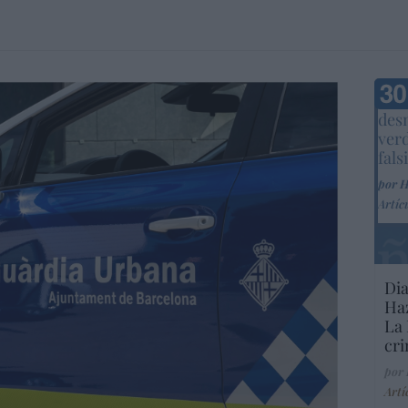
Marc
desm
ver
fals
por 
Artíc
Dia
Haz
La 
cri
por
Artí