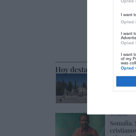
Opted 
I want t
Opted 
I want 
Advertis
Opted 
I want t
of my P
was col
Hoy destacamos
Opted 
LA RESISTENCI
Cuando lo
Alfonso X
Javier Parede
SOCIEDAD
Somalia. 
cristiano