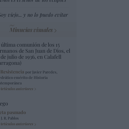
Soy viejo... y no lo puedo evitar
Minucias visuales
 última comunión de los 15
rmanos de San Juan de Dios, el
 de julio de 1936, en Calafell
arragona)
 Resistencia
por Javier Paredes,
edrático emérito de Historia
ntemporánea
Artículos anteriores
ego
eta pasmado
 J. R. Pablos
Artículos anteriores