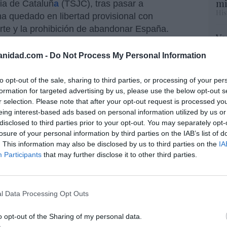
mi
cia de Cataluñ
a
(TSJC), tras pasar a
His
 ha quedado en libertad provisional con
orte y la prohibición de abandonar España.
Vo
hi
anidad.com -
Do Not Process My Personal Information
y 
op
pr
to opt-out of the sale, sharing to third parties, or processing of your per
resado este artículo?
Red
formation for targeted advertising by us, please use the below opt-out s
tro newsletter y recibe cada dia
r selection. Please note that after your opt-out request is processed y
o más destacado de Hispanidad
eing interest-based ads based on personal information utilized by us or
“S
disclosed to third parties prior to your opt-out. You may separately opt-
si
losure of your personal information by third parties on the IAB’s list of
ab
. This information may also be disclosed by us to third parties on the
IA
po
Participants
that may further disclose it to other third parties.
Es
iones legales
Go
co
Ma
l Data Processing Opt Outs
ce
His
o opt-out of the Sharing of my personal data.