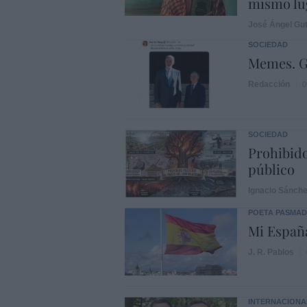
mismo lu
José Ángel Gut
SOCIEDAD
Memes. G
Redacción
0
SOCIEDAD
Prohibido
público
Ignacio Sánch
POETA PASMA
Mi Españ
J. R. Pablos
INTERNACIONA