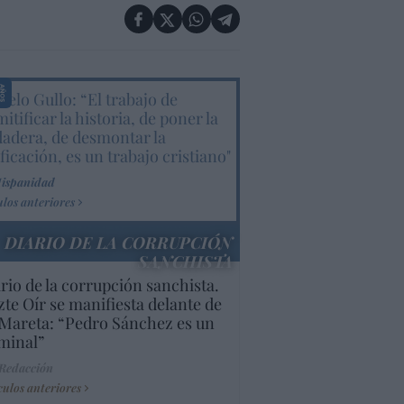
elo Gullo: “El trabajo de
itificar la historia, de poner la
dadera, de desmontar la
ificación, es un trabajo cristiano"
Hispanidad
ulos anteriores
DIARIO DE LA CORRUPCIÓN
SANCHISTA
rio de la corrupción sanchista.
te Oír se manifiesta delante de
Mareta: “Pedro Sánchez es un
minal”
 Redacción
culos anteriores