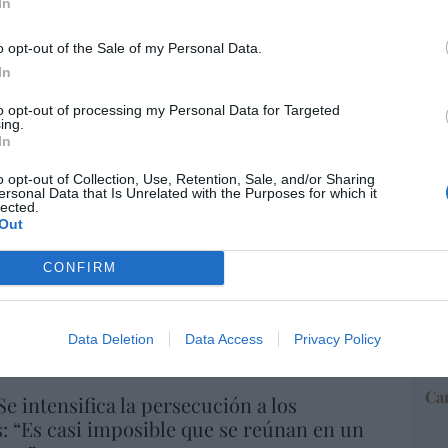
In
o opt-out of the Sale of my Personal Data.
“E
In
pon
pr
to opt-out of processing my Personal Data for Targeted
ame
ing.
In
por 
Artí
o opt-out of Collection, Use, Retention, Sale, and/or Sharing
ersonal Data that Is Unrelated with the Purposes for which it
lected.
Out
A
EEU
CONFIRM
s masones intentaron extorsionar al rey
ter
III
def
por 
s
09/08/26 06:00
Data Deletion
Data Access
Privacy Policy
Artí
Car
Se intensifica la persecución a los
s: “Es casi imposible que se reúnan en un