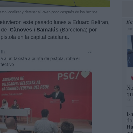
ron localizar y detener al joven poco después de los hechos
En
etuvieron este pasado lunes a Eduard Beltran,
por
o de
Cànoves i Samalús
(Barcelona) por
pistola en la capital catalana.
No
qu
Eul
Is
do
Ha
eu