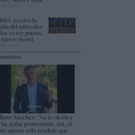
ogio López
 IBEX 35 cerró la
sión del miércoles
 los 20.057 puntos,
 nuevo récord
ogio López
gumentos
lipse Sánchez: "No te olvides
 las gafas protectoras. Así, el
 de agosto sólo tendrás que