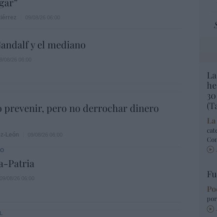
gar”
iérrez
09/08/26 06:00
andalf y el mediano
9/08/26 06:00
La
he
30
(T
 prevenir, pero no derrochar dinero
La
cat
ez-León
09/08/26 06:00
Co
DO
a-Patria
Fu
09/08/26 06:00
Po
por
L