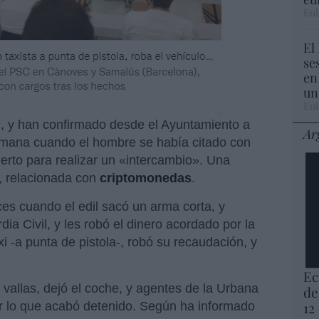
Eul
El
se
en
un
Eul
m
, y han confirmado desde el Ayuntamiento a
Ar
 semana cuando el hombre se había citado con
uerto para realizar un «intercambio». Una
, relacionada con
criptomonedas
.
es cuando el edil sacó un arma corta, y
ia Civil, y les robó el dinero acordado por la
xi -a punta de pistola-, robó su recaudación, y
Ec
allas, dejó el coche, y agentes de la Urbana
de
12
por lo que acabó detenido. Según ha informado