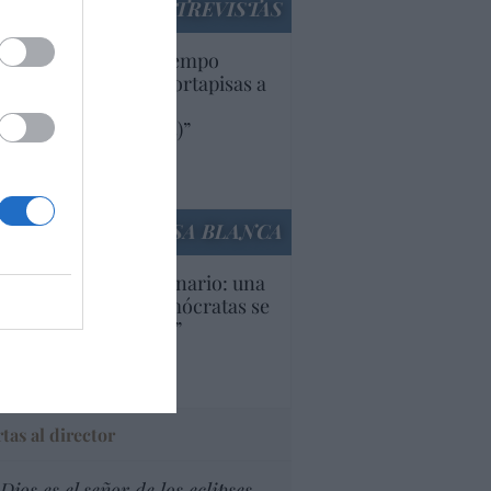
ENTREVISTAS
uropa lleva mucho tiempo
iendo aranceles y cortapisas a
oductos y compañías
ricanas (y europeas)”
Ana Sánchez Arjona
culos anteriores
LA CASA BLANCA
U. Inquietante escenario: una
cera parte de los demócratas se
ine como “socialista”
Ignacio Aguirre
culos anteriores
tas al director
Dios es el señor de los eclipses