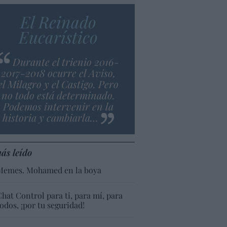
El Reinado
Eucarístico
Durante el trienio 2016-
2017-2018 ocurre el Aviso,
el Milagro y el Castigo. Pero
no todo está determinado.
Podemos intervenir en la
historia y cambiarla…
ás leído
Memes. Mohamed en la boya
Chat Control para ti, para mí, para
todos, ¡por tu seguridad!