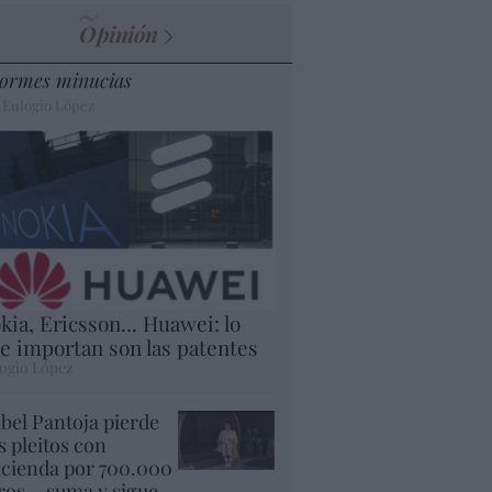
Opinión
ormes minucias
 Eulogio López
kia, Ericsson... Huawei: lo
e importan son las patentes
ogio López
abel Pantoja pierde
s pleitos con
cienda por 700.000
ros... suma y sigue