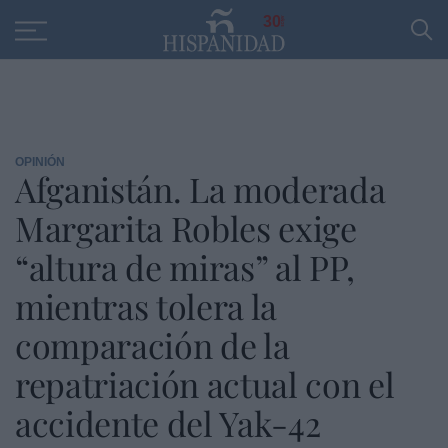
Educación
Entrevistas
PP
SANTANDER
R
30
OPINIÓN
Afganistán. La moderada
Margarita Robles exige
“altura de miras” al PP,
mientras tolera la
comparación de la
repatriación actual con el
accidente del Yak-42