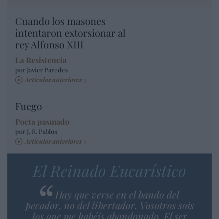
Cuando los masones
intentaron extorsionar al
rey Alfonso XIII
La Resistencia
por Javier Paredes
Artículos anteriores
Fuego
Poeta pasmado
por J. R. Pablos
Artículos anteriores
El Reinado Eucarístico
Hay que verse en el bando del
pecador, no del libertador. Vosotros sois
los que me habéis abandonado. El ser