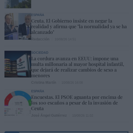
ESPAÑA
Ceuta. El Gobierno insiste en negar la
realidad y afirma que "la normalidad ya se ha
alcanzado"
Redacción
10/08/26 14:51
SOCIEDAD
La cordura avanza en EEUU: impone una
multa millonaria al mayor hospital infantil,
que dejará de realizar cambios de sexo a
menores
Cristina Martín
10/08/26 16:08
ESPAÑA
Encuestas. El PSOE aguanta por encima de
los 100 escaños a pesar de la invasión de
Ceuta
José Ángel Gutiérrez
10/08/26 11:02