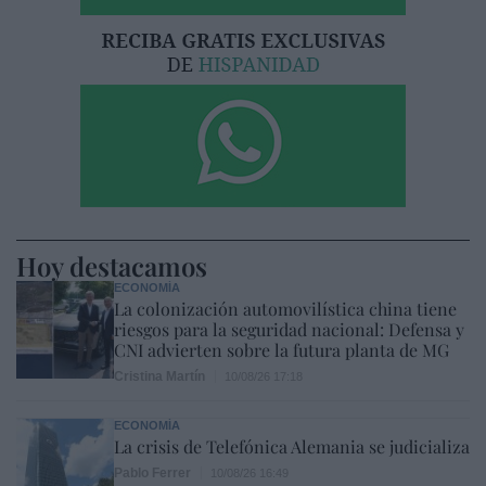
Hoy destacamos
ECONOMÍA
La colonización automovilística china tiene
riesgos para la seguridad nacional: Defensa y
CNI advierten sobre la futura planta de MG
Cristina Martín
10/08/26 17:18
ECONOMÍA
La crisis de Telefónica Alemania se judicializa
Pablo Ferrer
10/08/26 16:49