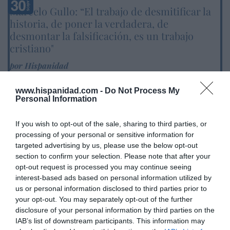
Marcelo Gullo: “El trabajo de desmitificar la
historia, de poner la verdadera, de
desmontar la falsificación, es un trabajo
cristiano"
por Hispanidad
Artículos anteriores
www.hispanidad.com -
Do Not Process My
Personal Information
DIARIO DE LA CORRUPCIÓN SANCHISTA
If you wish to opt-out of the sale, sharing to third parties, or
Diario de la corrupción sanchista. Hazte
processing of your personal or sensitive information for
Oír se manifiesta delante de La Mareta:
targeted advertising by us, please use the below opt-out
“Pedro Sánchez es un criminal”
section to confirm your selection. Please note that after your
opt-out request is processed you may continue seeing
por Redacción
interest-based ads based on personal information utilized by
Artículos anteriores
us or personal information disclosed to third parties prior to
your opt-out. You may separately opt-out of the further
Opinión
disclosure of your personal information by third parties on the
IAB’s list of downstream participants. This information may