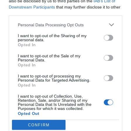
also be disclosed by us to third parties on the
IAB’s List of
Enormes minucias
Downstream Participants
that may further disclose it to other
por Pablo Ferrer
third parties.
Personal Data Processing Opt Outs
I want to opt-out of the Sharing of my
personal data.
Opted In
I want to opt-out of the Sale of my
Personal Data.
Opted In
I want to opt-out of processing my
Personal Data for Targeted Advertising.
Opted In
Al final, la culpa de la invasión de Ceuta va
a ser de Meloni
I want to opt-out of Collection, Use,
Retention, Sale, and/or Sharing of my
Pablo Ferrer
Personal Data that Is Unrelated with the
Purposes for which it was collected.
Opted Out
Nokia, Ericsson... Huawei: lo que
importan son las patentes
CONFIRM
Eulogio López