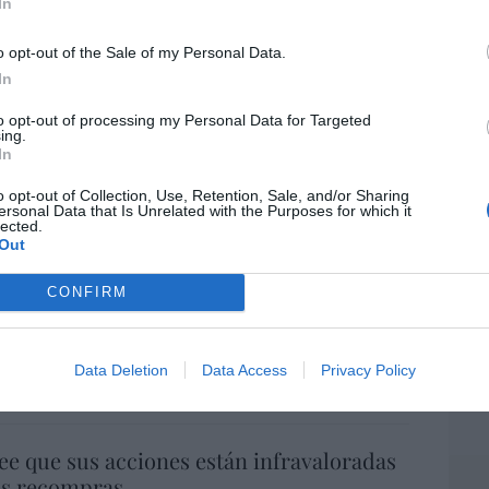
In
o opt-out of the Sale of my Personal Data.
In
EEU
ter
to opt-out of processing my Personal Data for Targeted
ing.
def
In
por 
o opt-out of Collection, Use, Retention, Sale, and/or Sharing
Artí
ersonal Data that Is Unrelated with the Purposes for which it
lected.
Out
Car
a. Situación límite: bronca en Reino
CONFIRM
 riesgo de deuda en el alero... y Enrique
indica la Presidencia
Data Deletion
Data Access
Privacy Policy
06/08/26 16:47
ee que sus acciones están infravaloradas
ás recompras