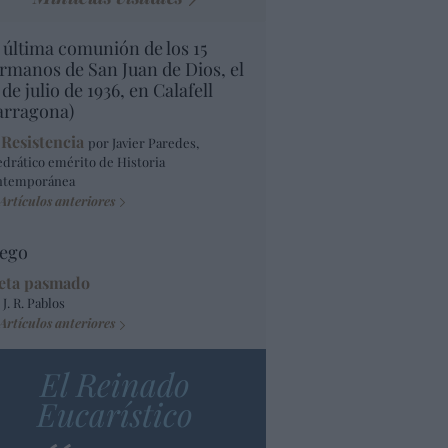
 última comunión de los 15
rmanos de San Juan de Dios, el
 de julio de 1936, en Calafell
arragona)
 Resistencia
por Javier Paredes,
edrático emérito de Historia
ntemporánea
Artículos anteriores
ego
eta pasmado
 J. R. Pablos
Artículos anteriores
El Reinado
Eucarístico