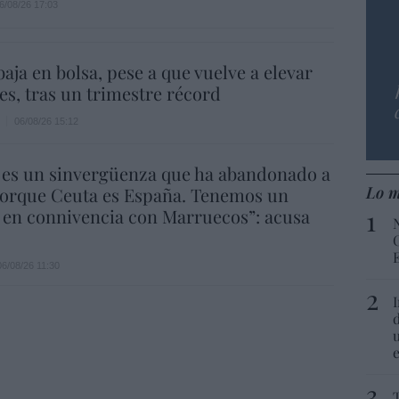
6/08/26 17:03
aja en bolsa, pese a que vuelve a elevar
es, tras un trimestre récord
06/08/26 15:12
 es un sinvergüenza que ha abandonado a
Lo m
porque Ceuta es España. Tenemos un
 en connivencia con Marruecos”: acusa
06/08/26 11:30