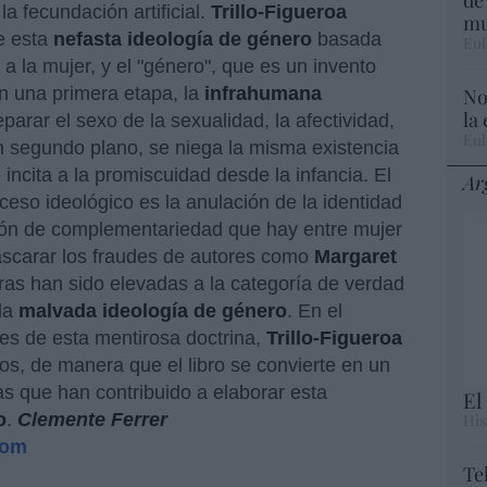
la fecundación artificial.
Trillo-Figueroa
mu
de esta
nefasta ideología de género
basada
Eul
 a la mujer, y el "género", que es un invento
n una primera etapa, la
infrahumana
No
la
arar el sexo de la sexualidad, la afectividad,
Eul
un segundo plano, se niega la misma existencia
incita a la promiscuidad desde la infancia. El
Ar
eso ideológico es la anulación de la identidad
sión de complementariedad que hay entre mujer
ascarar los fraudes de autores como
Margaret
ras han sido elevadas a la categoría de verdad
 la
malvada ideología de género
. En el
es de esta mentirosa doctrina,
Trillo-Figueroa
os, de manera que el libro se convierte en un
as que han contribuido a elaborar esta
El
o
.
Clemente Ferrer
His
com
Te