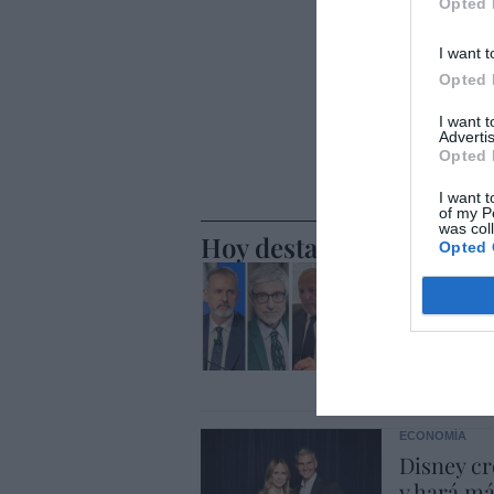
Opted 
I want t
Opted 
I want 
Advertis
Opted 
I want t
of my P
was col
Hoy destacamos
Opted 
ECONOMÍA
Telefónic
Unido, el
Goñi reiv
Eulogio López
ECONOMÍA
Disney cr
y hará m