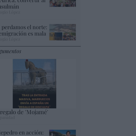
sulmán
ogio López
 perdamos el norte:
 emigración es mala
ogio López
gumentos
 regalo de 'Mojamé'
panidad
lepedro en acción: