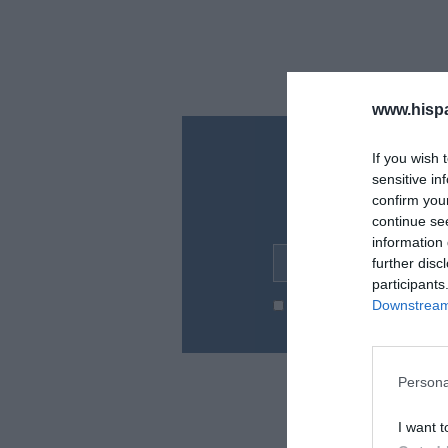
www.hisp
¿Te ha inte
If you wish 
sensitive in
Suscríbete a nues
confirm you
en tu correo l
continue se
information 
further disc
Tu correo electrónico...
participants
Downstream 
He leído y acepto las
condic
Persona
I want t