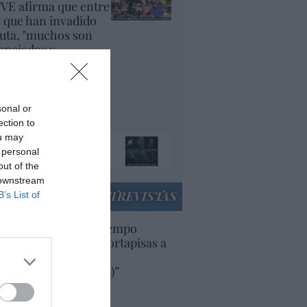
VE afirma que entre
s que han invadido
uta, "muchos son
cenciados y
plomados, que están
yendo de su país
r la guerra"
panidad
sonal or
ection to
ando el orco llame a
ou may
 puerta, ábresela
 personal
acción
out of the
 downstream
ENTREVISTAS
B’s List of
uropa lleva mucho tiempo
iendo aranceles y cortapisas a
oductos y compañías
ricanas (y europeas)”
Ana Sánchez Arjona
culos anteriores