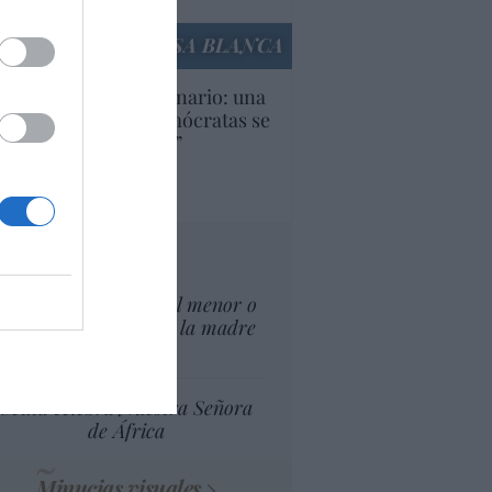
LA CASA BLANCA
U. Inquietante escenario: una
cera parte de los demócratas se
ine como “socialista”
Ignacio Aguirre
culos anteriores
tas al director
¿El Superior interés el menor o
el superior interés de la madre
del menor?
Ceuta celebra Nuestra Señora
de África
Minucias visuales