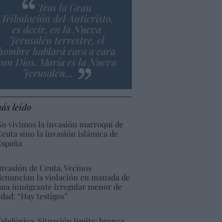
Tras la Gran
Tribulación del Anticristo,
es decir, en la Nueva
Jerusalén terrestre, el
hombre hablará cara a cara
con Dios. María es la Nueva
Jerusalén…
ás leído
No vivimos la invasión marroquí de
Ceuta sino la invasión islámica de
España
Invasión de Ceuta. Vecinos
denuncian la violación en manada de
una inmigrante irregular menor de
edad: “Hay testigos”
Telefónica. Situación límite: bronca