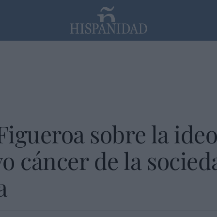
PP
SANTANDER
Religión
Figueroa sobre la ide
o cáncer de la socied
a