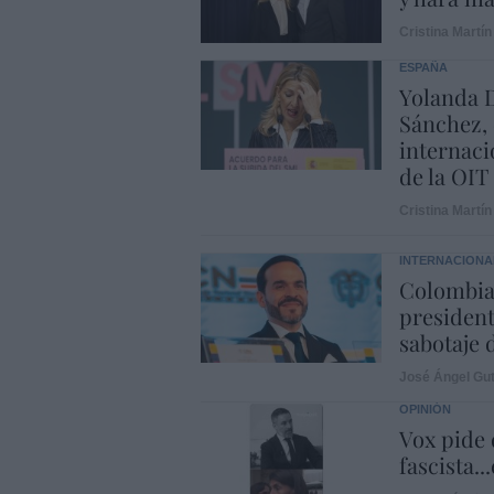
Cristina Martín
ESPAÑA
Yolanda D
Sánchez, 
internaci
de la OIT
Cristina Martín
INTERNACIONA
Colombia.
president
sabotaje 
José Ángel Gut
OPINIÓN
Vox pide d
fascista..