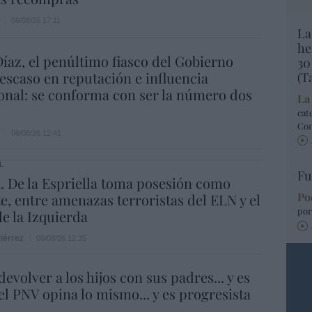
06/08/26 17:11
La
he
íaz, el penúltimo fiasco del Gobierno
30
escaso en reputación e influencia
(T
onal: se conforma con ser la número dos
La
cat
Co
06/08/26 12:41
L
Fu
 De la Espriella toma posesión como
Po
e, entre amenazas terroristas del ELN y el
por
de la Izquierda
iérrez
06/08/26 12:35
evolver a los hijos con sus padres... y es
.el PNV opina lo mismo... y es progresista