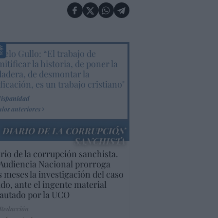
elo Gullo: “El trabajo de
itificar la historia, de poner la
dadera, de desmontar la
ificación, es un trabajo cristiano"
Hispanidad
ulos anteriores
DIARIO DE LA CORRUPCIÓN
SANCHISTA
rio de la corrupción sanchista.
Audiencia Nacional prorroga
s meses la investigación del caso
do, ante el ingente material
autado por la UCO
 Redacción