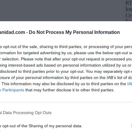
RT
lo
Ce
li
di
anidad.com -
Do Not Process My Personal Information
hu
po
His
resado este artículo?
to opt-out of the sale, sharing to third parties, or processing of your per
formation for targeted advertising by us, please use the below opt-out s
tro newsletter y recibe cada dia
Cu
r selection. Please note that after your opt-out request is processed y
o más destacado de Hispanidad
tu
eing interest-based ads based on personal information utilized by us or
Red
disclosed to third parties prior to your opt-out. You may separately opt-
losure of your personal information by third parties on the IAB’s list of
. This information may also be disclosed by us to third parties on the
IA
Participants
that may further disclose it to other third parties.
iones legales
“E
pon
pr
l Data Processing Opt Outs
ame
por 
o opt-out of the Sharing of my personal data.
Artí