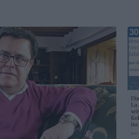
Marc
desm
ver
fals
por 
Artíc
Dia
La 
sei
Kol
inc
por