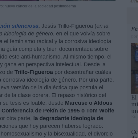
Artí
ero: nuevo cáncer de la sociedad postmoderna
ción silenciosa
, Jesús Trillo-Figueroa (
en la
En
a ideología de género
, en el que volvía sobre
por
 el feminismo radical y la corrosiva ideología
 una guía completa y bien documentada sobre
ibido este anti-humanismo.
Al mismo tiempo, el
 y gana en perspectiva intelectual. Desde la
rzo de
Trillo-Figueroa
por desentrañar cuáles
a corrosiva ideología de género. Por una parte,
eva versión de la dialéctica que postula el
 de la clase obrera. El repaso histórico del
El
mi
n su tesis es loable: desde
Marcuse o Aldous
un
a Conferencia de Pekín de 1995 o Tom Wolfe
Eul
Por otra parte,
la degradante ideología de
raciones que hoy parecen haberse logrado:
Ce
 homosexualismo y la bisexualidad, el divorcio
de