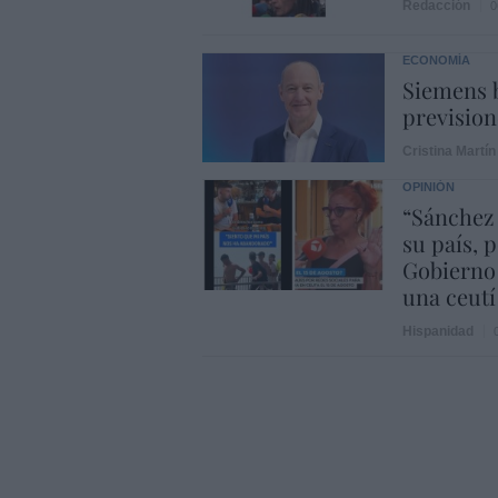
Redacción
0
ECONOMÍA
Siemens b
prevision
Cristina Martín
OPINIÓN
“Sánchez
su país, 
Gobierno
una ceutí
Hispanidad