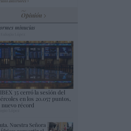
culos anteriores
Opinión
ormes minucias
 Eulogio López
 IBEX 35 cerró la sesión del
ércoles en los 20.057 puntos,
 nuevo récord
ogio López
uta. Nuestra Señora
 África: convertir al