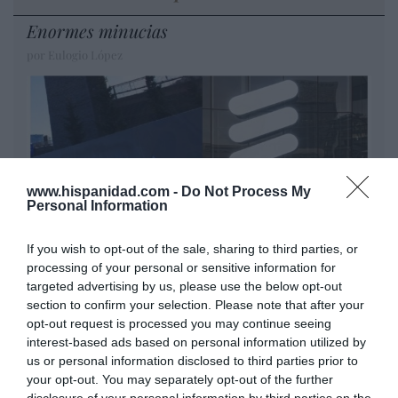
Enormes minucias
por Eulogio López
www.hispanidad.com -
Do Not Process My
Personal Information
If you wish to opt-out of the sale, sharing to third parties, or
processing of your personal or sensitive information for
targeted advertising by us, please use the below opt-out
Nokia, Ericsson... Huawei: lo que importan
section to confirm your selection. Please note that after your
son las patentes
opt-out request is processed you may continue seeing
Eulogio López
interest-based ads based on personal information utilized by
us or personal information disclosed to third parties prior to
Isabel Pantoja pierde dos pleitos
your opt-out. You may separately opt-out of the further
con Hacienda por 700.000