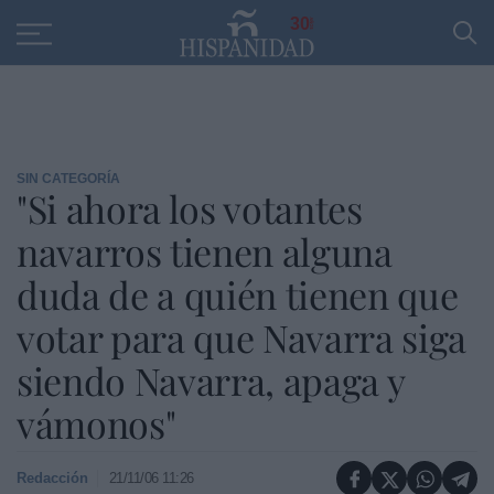
Educación
Entrevistas
PP
SANTANDER
R
30
SIN CATEGORÍA
"Si ahora los votantes
navarros tienen alguna
duda de a quién tienen que
votar para que Navarra siga
siendo Navarra, apaga y
vámonos"
Redacción
21/11/06 11:26