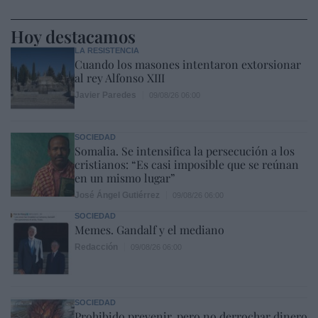
Hoy destacamos
LA RESISTENCIA
Cuando los masones intentaron extorsionar
al rey Alfonso XIII
Javier Paredes
09/08/26 06:00
SOCIEDAD
Somalia. Se intensifica la persecución a los
cristianos: “Es casi imposible que se reúnan
en un mismo lugar”
José Ángel Gutiérrez
09/08/26 06:00
SOCIEDAD
Memes. Gandalf y el mediano
Redacción
09/08/26 06:00
SOCIEDAD
Prohibido prevenir, pero no derrochar dinero