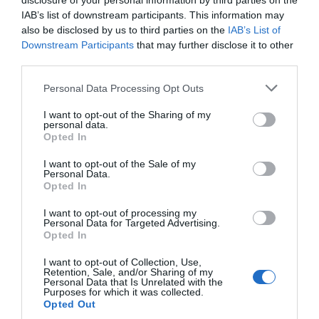
disclosure of your personal information by third parties on the
euros... suma y sigue
IAB’s list of downstream participants. This information may
also be disclosed by us to third parties on the
IAB’s List of
Eulogio López
Downstream Participants
that may further disclose it to other
third parties.
El IBEX 35 cerró la sesión del
miércoles en los 20.057 puntos,
Personal Data Processing Opt Outs
un nuevo récord
I want to opt-out of the Sharing of my
Eulogio López
personal data.
Opted In
Argumentos
I want to opt-out of the Sale of my
Personal Data.
Opted In
I want to opt-out of processing my
Personal Data for Targeted Advertising.
Opted In
I want to opt-out of Collection, Use,
Retention, Sale, and/or Sharing of my
Personal Data that Is Unrelated with the
Purposes for which it was collected.
Opted Out