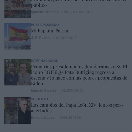
público
Ignacio Sánchez-León
09/08/26 06:00
POETA PASMADO
Mi España-Patria
J. R. Pablos
09/08/26 06:00
INTERNACIONAL
Primarias presidenciales demócratas 2028. El
icono LGTBIQ+ Pete Buttigieg regresa a
escena y lo hace con las peores propuestas de
Biden
Ignacio Aguirre
09/08/26 06:00
SOCIEDAD
Los cambios del Papa León XIV: lentos pero
acertados
Eulogio López
09/08/26 06:00