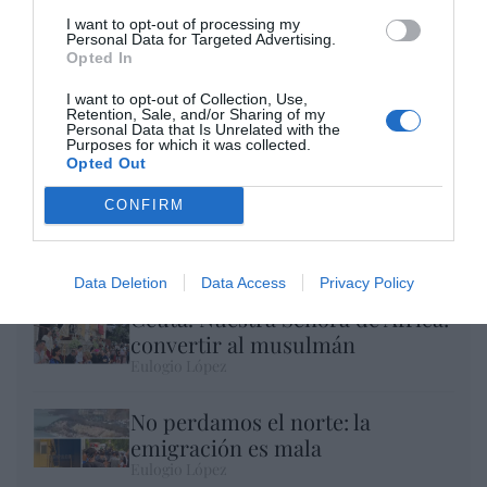
I want to opt-out of processing my
Personal Data for Targeted Advertising.
Opted In
I want to opt-out of Collection, Use,
Retention, Sale, and/or Sharing of my
Personal Data that Is Unrelated with the
Purposes for which it was collected.
Opted Out
CONFIRM
El IBEX 35 cerró la sesión del miércoles en
los 20.057 puntos, un nuevo récord
Eulogio López
Data Deletion
Data Access
Privacy Policy
Ceuta. Nuestra Señora de África:
convertir al musulmán
Eulogio López
No perdamos el norte: la
emigración es mala
Eulogio López