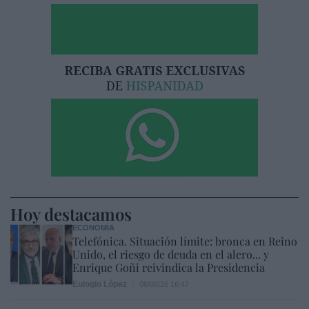
Hoy destacamos
ECONOMÍA
Telefónica. Situación límite: bronca en Reino
Unido, el riesgo de deuda en el alero... y
Enrique Goñi reivindica la Presidencia
Eulogio López
06/08/26 16:47