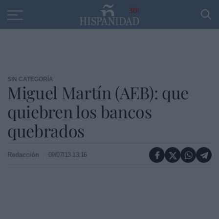
Educación
Entrevistas
PP
SANTANDER
R
30
SIN CATEGORÍA
Miguel Martín (AEB): que
quiebren los bancos
quebrados
Redacción
09/07/13 13:16