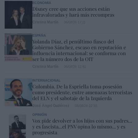
ECONOMÍA
Disney cree que sus acciones están
infravaloradas y hará más recompras
Cristina Martín
06/08/26 17:11
ESPAÑA
Yolanda Díaz, el penúltimo fiasco del
Gobierno Sánchez, escaso en reputación e
influencia internacional: se conforma con
ser la número dos de la OIT
Cristina Martín
06/08/26 12:41
INTERNACIONAL
Colombia. De la Espriella toma posesión
como presidente, entre amenazas terroristas
del ELN y el sabotaje de la Izquierda
José Ángel Gutiérrez
06/08/26 12:35
OPINIÓN
Vox pide devolver a los hijos con sus padres...
y es fascista...el PNV opina lo mismo... y es
progresista