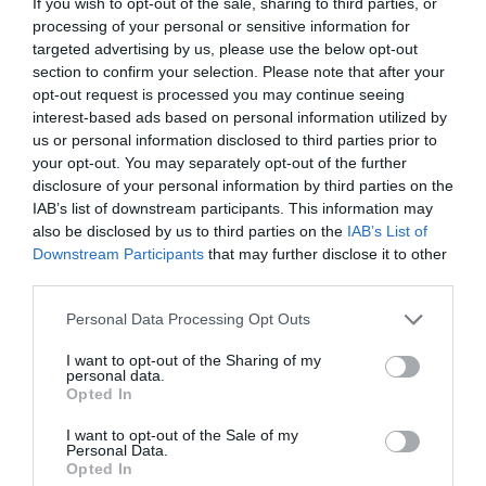
If you wish to opt-out of the sale, sharing to third parties, or
Artículos anteriores
processing of your personal or sensitive information for
targeted advertising by us, please use the below opt-out
section to confirm your selection. Please note that after your
DIARIO DE LA CORRUPCIÓN SANCHISTA
opt-out request is processed you may continue seeing
interest-based ads based on personal information utilized by
Diario de la corrupción sanchista. La
us or personal information disclosed to third parties prior to
Audiencia Nacional prorroga seis meses la
your opt-out. You may separately opt-out of the further
investigación del caso Koldo, ante el
disclosure of your personal information by third parties on the
ingente material incautado por la UCO
IAB’s list of downstream participants. This information may
also be disclosed by us to third parties on the
IAB’s List of
por Redacción
Downstream Participants
that may further disclose it to other
third parties.
Artículos anteriores
Personal Data Processing Opt Outs
Opinión
I want to opt-out of the Sharing of my
personal data.
Enormes minucias
Opted In
por Eulogio López
I want to opt-out of the Sale of my
Personal Data.
Opted In