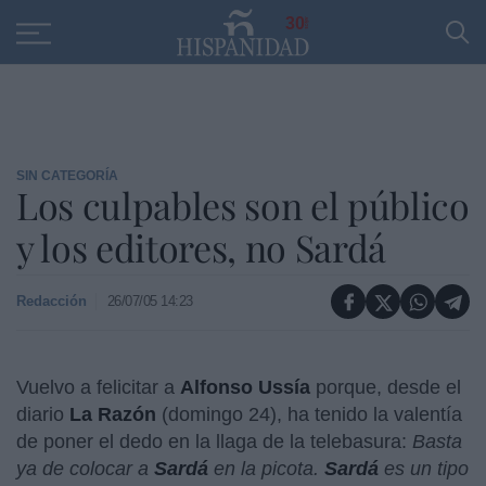
Educación
Entrevistas
PP
SANTANDER
R
30
SIN CATEGORÍA
Los culpables son el público
y los editores, no Sardá
Redacción
26/07/05 14:23
Vuelvo a felicitar a
Alfonso Ussía
porque, desde el
diario
La Razón
(domingo 24), ha tenido la valentía
de poner el dedo en la llaga de la telebasura:
Basta
ya de colocar a
Sardá
en la picota.
Sardá
es un tipo