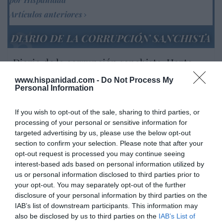
Artículos anteriores
DIARIO DE LA CORRUPCIÓN SANCHISTA
Diario de la corrupción sanchista. Hazte
Oír se manifiesta delante de La Mareta:
www.hispanidad.com -
Do Not Process My
“Pedro Sánchez es un criminal”
Personal Information
por Redacción
If you wish to opt-out of the sale, sharing to third parties, or
Artículos anteriores
processing of your personal or sensitive information for
targeted advertising by us, please use the below opt-out
Opinión
section to confirm your selection. Please note that after your
opt-out request is processed you may continue seeing
Enormes minucias
interest-based ads based on personal information utilized by
us or personal information disclosed to third parties prior to
por Eulogio López
your opt-out. You may separately opt-out of the further
disclosure of your personal information by third parties on the
IAB’s list of downstream participants. This information may
also be disclosed by us to third parties on the
IAB’s List of