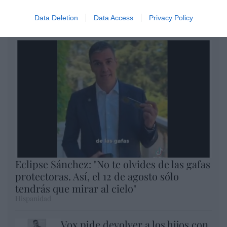
Eulogio López
Data Deletion
Data Access
Privacy Policy
Argumentos
Eclipse Sánchez: "No te olvides de las gafas
protectoras. Así, el 12 de agosto sólo
tendrás que mirar al cielo"
Hispanidad
Vox pide devolver a los hijos con