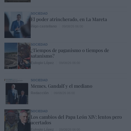
SOCIEDAD
El poder atrincherado, en La Mareta
Íñigo castellano
09/08/26 06:00
SOCIEDAD
¿Tiempos de paganismo o tiempos de
satanismo?
Eulogio López
09/08/26 06:00
SOCIEDAD
Memes. Gandalf y el mediano
Redacción
09/08/26 06:00
SOCIEDAD
Los cambios del Papa León XIV: lentos pero
acertados
Eulogio López
09/08/26 06:00