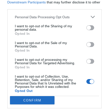
Downstream Participants
that may further disclose it to other
third parties.
Personal Data Processing Opt Outs
I want to opt-out of the Sharing of my
personal data.
Opted In
Nokia, Ericsson... Huawei: lo que importan
I want to opt-out of the Sale of my
Personal Data.
son las patentes
Opted In
Eulogio López
I want to opt-out of processing my
Personal Data for Targeted Advertising.
Isabel Pantoja pierde dos pleitos
Opted In
con Hacienda por 700.000
I want to opt-out of Collection, Use,
euros... suma y sigue
Retention, Sale, and/or Sharing of my
Eulogio López
Personal Data that Is Unrelated with the
Purposes for which it was collected.
Opted Out
El IBEX 35 cerró la sesión del
miércoles en los 20.057 puntos,
CONFIRM
un nuevo récord