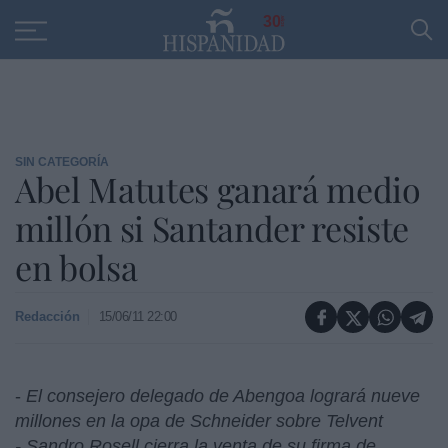
Educación
Entrevistas
PP
SANTANDER
R
30
SIN CATEGORÍA
Abel Matutes ganará medio
millón si Santander resiste
en bolsa
Redacción
15/06/11 22:00
-
El consejero delegado de Abengoa logrará nueve
millones en la opa de Schneider sobre Telvent
- Sandro Rosell cierra la venta de su firma de