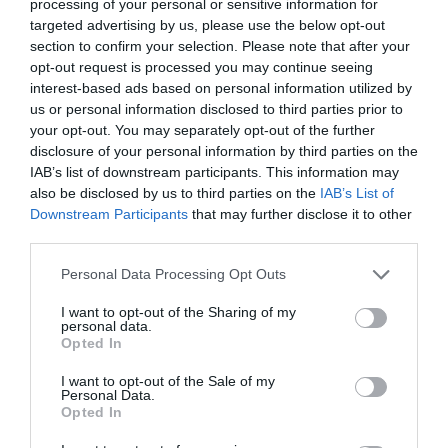
processing of your personal or sensitive information for
targeted advertising by us, please use the below opt-out
section to confirm your selection. Please note that after your
opt-out request is processed you may continue seeing
interest-based ads based on personal information utilized by
us or personal information disclosed to third parties prior to
your opt-out. You may separately opt-out of the further
disclosure of your personal information by third parties on the
IAB’s list of downstream participants. This information may
also be disclosed by us to third parties on the
IAB’s List of
Downstream Participants
that may further disclose it to other
third parties.
Personal Data Processing Opt Outs
I want to opt-out of the Sharing of my
personal data.
Hoy destacamos
Opted In
SOCIEDAD
No se puede dejar sólo al Santísimo... en
I want to opt-out of the Sale of my
ningún caso
Personal Data.
Opted In
Eulogio López
09/08/26 06:00