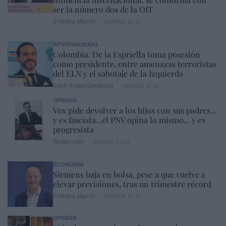
ser la número dos de la OIT
Cristina Martín
06/08/26 12:41
INTERNACIONAL
Colombia. De la Espriella toma posesión
como presidente, entre amenazas terroristas
del ELN y el sabotaje de la Izquierda
José Ángel Gutiérrez
06/08/26 12:35
OPINIÓN
Vox pide devolver a los hijos con sus padres...
y es fascista...el PNV opina lo mismo... y es
progresista
Redacción
06/08/26 17:03
ECONOMÍA
Siemens baja en bolsa, pese a que vuelve a
elevar previsiones, tras un trimestre récord
Cristina Martín
06/08/26 15:12
OPINIÓN