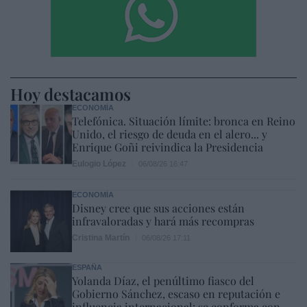
Hoy destacamos
ECONOMÍA
Telefónica. Situación límite: bronca en Reino
Unido, el riesgo de deuda en el alero... y
Enrique Goñi reivindica la Presidencia
Eulogio López
06/08/26 16:47
ECONOMÍA
Disney cree que sus acciones están
infravaloradas y hará más recompras
Cristina Martín
06/08/26 17:11
ESPAÑA
Yolanda Díaz, el penúltimo fiasco del
Gobierno Sánchez, escaso en reputación e
influencia internacional: se conforma con