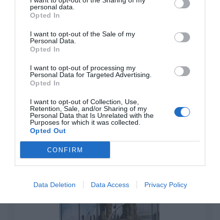
I want to opt-out of the Sharing of my
personal data.
El IBEX 35 cerró la sesión del miércoles en
Opted In
los 20.057 puntos, un nuevo récord
Eulogio López
I want to opt-out of the Sale of my
Personal Data.
Opted In
Ceuta. Nuestra Señora de África:
I want to opt-out of processing my
convertir al musulmán
Personal Data for Targeted Advertising.
Eulogio López
Opted In
I want to opt-out of Collection, Use,
No perdamos el norte: la
Retention, Sale, and/or Sharing of my
emigración es mala
Personal Data that Is Unrelated with the
Purposes for which it was collected.
Eulogio López
Opted Out
Argumentos
CONFIRM
Data Deletion
Data Access
Privacy Policy