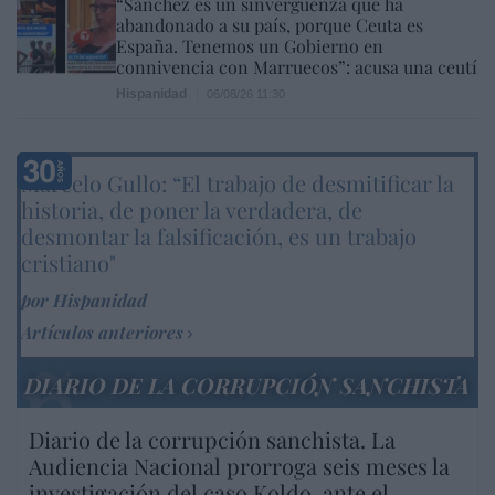
“Sánchez es un sinvergüenza que ha
abandonado a su país, porque Ceuta es
España. Tenemos un Gobierno en
connivencia con Marruecos”: acusa una ceutí
Hispanidad
06/08/26 11:30
Marcelo Gullo: “El trabajo de desmitificar la
historia, de poner la verdadera, de
desmontar la falsificación, es un trabajo
cristiano"
por Hispanidad
Artículos anteriores
DIARIO DE LA CORRUPCIÓN SANCHISTA
Diario de la corrupción sanchista. La
Audiencia Nacional prorroga seis meses la
investigación del caso Koldo, ante el