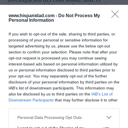
ingente material incautado por la UCO
por Redacción
www.hispanidad.com -
Do Not Process My
Personal Information
Artículos anteriores
If you wish to opt-out of the sale, sharing to third parties, or
Opinión
processing of your personal or sensitive information for
targeted advertising by us, please use the below opt-out
Enormes minucias
section to confirm your selection. Please note that after your
opt-out request is processed you may continue seeing
por Eulogio López
interest-based ads based on personal information utilized by
us or personal information disclosed to third parties prior to
your opt-out. You may separately opt-out of the further
disclosure of your personal information by third parties on the
IAB’s list of downstream participants. This information may
also be disclosed by us to third parties on the
IAB’s List of
Downstream Participants
that may further disclose it to other
third parties.
Personal Data Processing Opt Outs