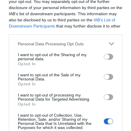
your opt-out. You may separately opt-out of the further
Opinión
disclosure of your personal information by third parties on the
IAB’s list of downstream participants. This information may
Enormes minucias
also be disclosed by us to third parties on the
IAB’s List of
Downstream Participants
that may further disclose it to other
por Eulogio López
third parties.
Personal Data Processing Opt Outs
I want to opt-out of the Sharing of my
personal data.
Opted In
I want to opt-out of the Sale of my
Personal Data.
Opted In
I want to opt-out of processing my
Personal Data for Targeted Advertising.
Opted In
Nokia, Ericsson... Huawei: lo que importan
son las patentes
I want to opt-out of Collection, Use,
Eulogio López
Retention, Sale, and/or Sharing of my
Personal Data that Is Unrelated with the
Purposes for which it was collected.