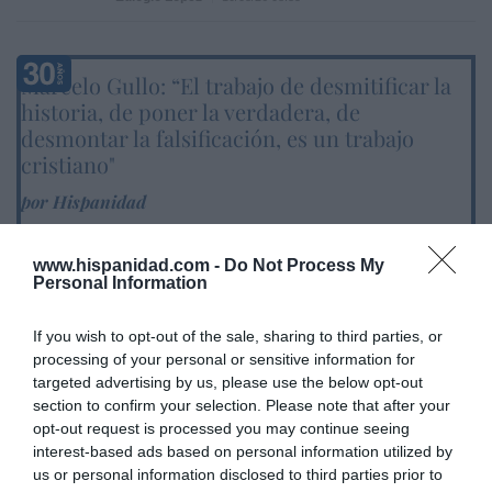
Marcelo Gullo: “El trabajo de desmitificar la
historia, de poner la verdadera, de
desmontar la falsificación, es un trabajo
cristiano"
por Hispanidad
Artículos anteriores
www.hispanidad.com -
Do Not Process My
DIARIO DE LA CORRUPCIÓN SANCHISTA
Personal Information
Diario de la corrupción sanchista. Hazte
If you wish to opt-out of the sale, sharing to third parties, or
processing of your personal or sensitive information for
Oír se manifiesta delante de La Mareta:
targeted advertising by us, please use the below opt-out
“Pedro Sánchez es un criminal”
section to confirm your selection. Please note that after your
por Redacción
opt-out request is processed you may continue seeing
interest-based ads based on personal information utilized by
Artículos anteriores
us or personal information disclosed to third parties prior to