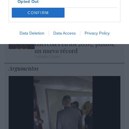
Isabel Pantoja pierde dos pleitos
Opted Out
con Hacienda por 700.000
CONFIRM
euros... suma y sigue
Eulogio López
Data Deletion
Data Access
Privacy Policy
El IBEX 35 cerró la sesión del
miércoles en los 20.057 puntos,
un nuevo récord
Eulogio López
Argumentos