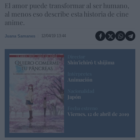
El amor puede transformar al ser humano,
al menos eso describe esta historia de cine
anime.
12/04/19 13:44
Juana Samanes
Director
Shin'ichirô Ushijima
Intérpretes
Animación
Nacionalidad
Japón
Fecha estreno
Viernes, 12 de abril de 2019