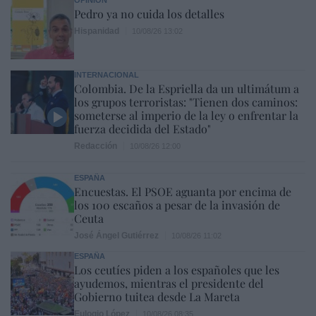
OPINIÓN
Pedro ya no cuida los detalles
Hispanidad
10/08/26 13:02
INTERNACIONAL
Colombia. De la Espriella da un ultimátum a
los grupos terroristas: "Tienen dos caminos:
someterse al imperio de la ley o enfrentar la
fuerza decidida del Estado"
Redacción
10/08/26 12:00
ESPAÑA
Encuestas. El PSOE aguanta por encima de
los 100 escaños a pesar de la invasión de
Ceuta
José Ángel Gutiérrez
10/08/26 11:02
ESPAÑA
Los ceutíes piden a los españoles que les
ayudemos, mientras el presidente del
Gobierno tuitea desde La Mareta
Eulogio López
10/08/26 08:35