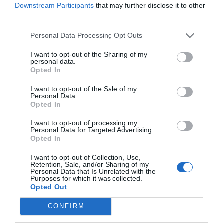
Downstream Participants
that may further disclose it to other
third parties.
Personal Data Processing Opt Outs
I want to opt-out of the Sharing of my
personal data.
Opted In
I want to opt-out of the Sale of my
Personal Data.
Nokia, Ericsson... Huawei: lo que importan
Opted In
son las patentes
Eulogio López
I want to opt-out of processing my
Personal Data for Targeted Advertising.
Opted In
Isabel Pantoja pierde dos pleitos
con Hacienda por 700.000
I want to opt-out of Collection, Use,
Retention, Sale, and/or Sharing of my
euros... suma y sigue
Personal Data that Is Unrelated with the
Purposes for which it was collected.
Eulogio López
Opted Out
El IBEX 35 cerró la sesión del
CONFIRM
miércoles en los 20.057 puntos,