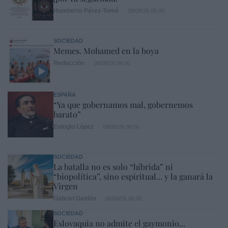
Humberto Pérez-Tomé
08/08/26 06:00
SOCIEDAD
Memes. Mohamed en la boya
Redacción
08/08/26 06:00
ESPAÑA
“Ya que gobernamos mal, gobernemos
barato”
Eulogio López
08/08/26 06:00
SOCIEDAD
La batalla no es solo “híbrida” ni
“biopolítica”, sino espiritual... y la ganará la
Virgen
Gabriel Galdón
08/08/26 06:00
SOCIEDAD
Eslovaquia no admite el gaymonio...