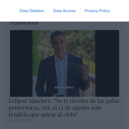
un nuevo récord
Eulogio López
Data Deletion
Data Access
Privacy Policy
Argumentos
Eclipse Sánchez: "No te olvides de las gafas
protectoras. Así, el 12 de agosto sólo
tendrás que mirar al cielo"
Hispanidad