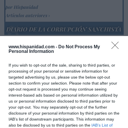
por Hispanidad
Artículos anteriores
DIARIO DE LA CORRUPCIÓN SANCHISTA
Diario de la corrupción sanchista. Hazte
www.hispanidad.com -
Do Not Process My
Oír se manifiesta delante de La Mareta:
Personal Information
“Pedro Sánchez es un criminal”
If you wish to opt-out of the sale, sharing to third parties, or
por Redacción
processing of your personal or sensitive information for
Artículos anteriores
targeted advertising by us, please use the below opt-out
section to confirm your selection. Please note that after your
Opinión
opt-out request is processed you may continue seeing
interest-based ads based on personal information utilized by
Enormes minucias
us or personal information disclosed to third parties prior to
your opt-out. You may separately opt-out of the further
por Eulogio López
disclosure of your personal information by third parties on the
IAB’s list of downstream participants. This information may
also be disclosed by us to third parties on the
IAB’s List of