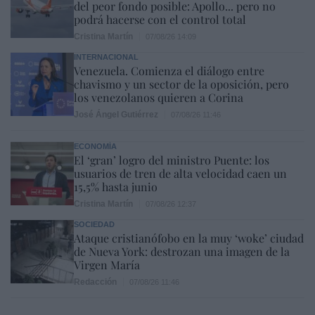
del peor fondo posible: Apollo... pero no
podrá hacerse con el control total
Cristina Martín
07/08/26 14:09
INTERNACIONAL
Venezuela. Comienza el diálogo entre
chavismo y un sector de la oposición, pero
los venezolanos quieren a Corina
José Ángel Gutiérrez
07/08/26 11:46
ECONOMÍA
El ‘gran’ logro del ministro Puente: los
usuarios de tren de alta velocidad caen un
15,5% hasta junio
Cristina Martín
07/08/26 12:37
SOCIEDAD
Ataque cristianófobo en la muy ‘woke’ ciudad
de Nueva York: destrozan una imagen de la
Virgen María
Redacción
07/08/26 11:46