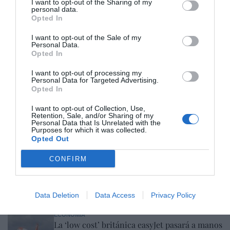
I want to opt-out of the Sharing of my
personal data.
Hoy destacamos
Opted In
ECONOMÍA
I want to opt-out of the Sale of my
El divorcio imposible de los Entrecanales:
Personal Data.
deuda al alza, cotización a la baja y
Opted In
reputación en entredicho
Cristina Martín
07/08/26 15:51
I want to opt-out of processing my
Personal Data for Targeted Advertising.
Opted In
ECONOMÍA
Indra. Hispasat se hace con un proyecto IRIS-
I want to opt-out of Collection, Use,
2 de 1.600 millones de euros
Retention, Sale, and/or Sharing of my
Personal Data that Is Unrelated with the
Eulogio López
07/08/26 15:07
Purposes for which it was collected.
Opted Out
ECONOMÍA
‘Warner Bros. Discovery’ asume ya 600
CONFIRM
millones en gastos de su fusión con
Paramount
Cristina Martín
07/08/26 15:10
Data Deletion
Data Access
Privacy Policy
ECONOMÍA
La ‘low cost’ británica easyJet pasará a manos