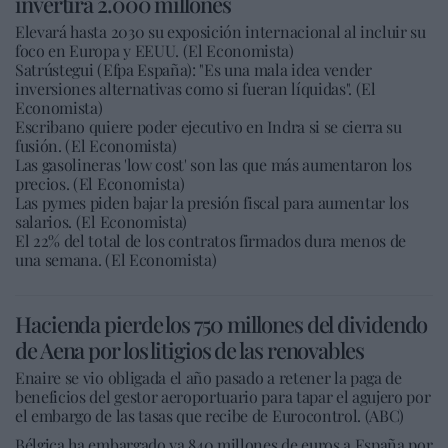
invertirá 2.000 millones
Elevará hasta 2030 su exposición internacional al incluir su
foco en Europa y EEUU. (El Economista)
Satrústegui (Efpa España): "Es una mala idea vender
inversiones alternativas como si fueran líquidas". (El
Economista)
Escribano quiere poder ejecutivo en Indra si se cierra su
fusión. (El Economista)
Las gasolineras 'low cost' son las que más aumentaron los
precios. (El Economista)
Las pymes piden bajar la presión fiscal para aumentar los
salarios. (El Economista)
El 22% del total de los contratos firmados dura menos de
una semana. (El Economista)
Hacienda pierde los 750 millones del dividendo
de Aena por los litigios de las renovables
Enaire se vio obligada el año pasado a retener la paga de
beneficios del gestor aeroportuario para tapar el agujero por
el embargo de las tasas que recibe de Eurocontrol. (ABC)
Bélgica ha embargado ya 840 millones de euros a España por