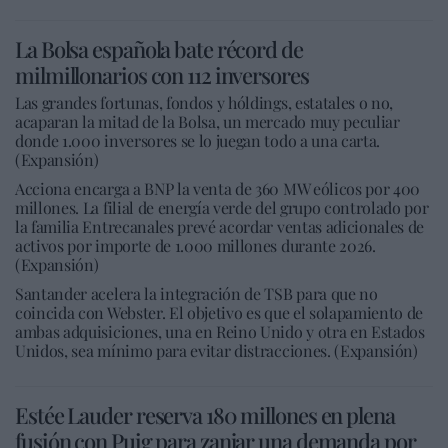
La Bolsa española bate récord de
milmillonarios con 112 inversores
Las grandes fortunas, fondos y hóldings, estatales o no,
acaparan la mitad de la Bolsa, un mercado muy peculiar
donde 1.000 inversores se lo juegan todo a una carta.
(Expansión)
Acciona encarga a BNP la venta de 360 MW eólicos por 400
millones. La filial de energía verde del grupo controlado por
la familia Entrecanales prevé acordar ventas adicionales de
activos por importe de 1.000 millones durante 2026.
(Expansión)
Santander acelera la integración de TSB para que no
coincida con Webster. El objetivo es que el solapamiento de
ambas adquisiciones, una en Reino Unido y otra en Estados
Unidos, sea mínimo para evitar distracciones. (Expansión)
Estée Lauder reserva 180 millones en plena
fusión con Puig para zanjar una demanda por