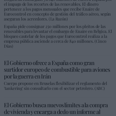
el impago de los recortes de las renovables. El dinero
pertenece a los pagos mensuales que recibe Enaire de
Eurocontrol en concepto de gestión del tráfico aéreo, según
aseguran los acreedores. (La Razón)
España pide consignar 250 millones por los pleitos de las
renovables para levantar el embargo de Enaire en Bélgica. El
bloqueo cautelar de los pagos que Eurocontrol realiza a la
empresa pública asciende a cerca de 840 millones. (Cinco
Días)
El Gobierno ofrece a España como gran
surtidor europeo de combustible para aviones
por la guerra en Irán
Cuerpo propone en Bruselas flexibilizar el reglamento del
'tankering' sin consultarlo con el sector petrolero. (ABC)
El Gobierno busca nuevos límites a la compra
de vivienda y encarga a dedo un informe al