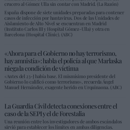
crucero al Gómez Ulla sin contar con Madrid. (La Razón)
España dispone de siete unidades preparadas para contener
casos de infección por hantavirus. Dos de las Unidades de
Aislamiento de Alto Nivel se encuentran en Madrid
(Instituto Carlos III y Hospital Gómez-Ulla) y otra en
Barcelona (Hospital Clínic). (ABC)
«Ahora para el Gobierno no hay terrorismo,
hay amnistía»: habla el policía al que Marlaska
niega la condición de víctima
«Antes del 23-J había base. El mismísimo presidente del
Gobierno lo calificó como terrorismo», recuerda Ángel
Manuel Hernández, exagente herido en Urquinaona. (ABC)
La Guardia Civil detecta conexiones entre el
caso de la SEPI y el de Forestalia
Una reunión entre los investigadores de ambos escándalos
sirvió para establecer los límites en ambas diligencias.