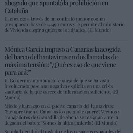
abogado que apuntaló la prohibición en
Cataluña
El encargo a través de un contrato menor con un
presupuesto base de 14.490 euros y le permite al ministerio
de Vivienda elegir a quién se lo adjudica. (El Mundo)
Mónica García impuso a Canarias la acogida
del barco del hantavirus en dos llamadas de
máxima tensión: "¿Qué es eso de que viene
para acá?"
El Gobierno autonómico se queja de que se ha visto
involucrado pese a su negativa explícita en una crisis
sanitaria de la que carece de información suficiente. (El
Mundo)
Miedo y hartazgo en el puerto canario del hantavirus:
"Siempre traen a Canarias lo que nadie quiere". Vecinos y
trabajadores de Granadilla de Abona se resignan ante la
llegada del barco: "Somos la última mierda". (El Mundo)
Sanidad decidió el traslado de los pasajeros españoles del