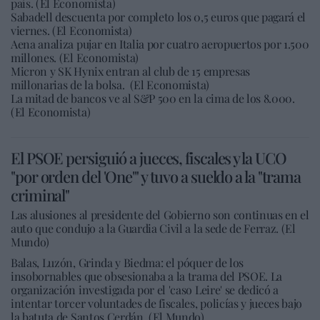
país. (El Economista)
Sabadell descuenta por completo los 0,5 euros que pagará el
viernes. (El Economista)
Aena analiza pujar en Italia por cuatro aeropuertos por 1.500
millones. (El Economista)
Micron y SK Hynix entran al club de 15 empresas
millonarias de la bolsa. (El Economista)
La mitad de bancos ve al S&P 500 en la cima de los 8.000.
(El Economista)
El PSOE persiguió a jueces, fiscales y la UCO
"por orden del 'One'" y tuvo a sueldo a la "trama
criminal"
Las alusiones al presidente del Gobierno son continuas en el
auto que condujo a la Guardia Civil a la sede de Ferraz. (El
Mundo)
Balas, Luzón, Grinda y Biedma: el póquer de los
insobornables que obsesionaba a la trama del PSOE. La
organización investigada por el 'caso Leire' se dedicó a
intentar torcer voluntades de fiscales, policías y jueces bajo
la batuta de Santos Cerdán. (El Mundo)