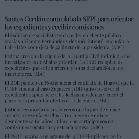
Santos Cerdán controlaba la SEPI para orientar
los expedientes y recibir comisiones
El exdirigente socialista tenía poder en el ente público
gracias a Vicente Fernández y después intentó 'enchufar' a
Leire Díez como jefa de gabinete de la presidenta. (ABC)
Pedraz cree que la cúpula de la Guardia Civil intimidó a los
investigadores de Ábalos y Cerdán. La UCO recopila los
expedientes que se le abrieron y toma declaración a los
instructores. (ABC)
El BOE publicó en Nochebuena el contrato de Huawei que la
UDEF vincula al caso Zapatero. ADIF quiso resolver el
expediente rápido pese a las fechas navideñas y cerró el
plazo para presentar ofertas el 12 de enero. (ABC)
Justicia reconocía en sus correos que la juez de enlace
cesada intervenía en Plus Ultra. Jueces de enlace
desmienten a Bolaños: «Claro que participamos en
comisiones rogatorias y extradiciones». (ABC)
El PSOE pagaba a un agente de la UCO implicado en la