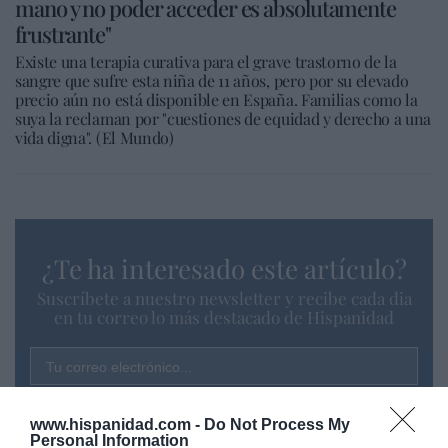
mano y no poder acceder es absolutamente
frustrante"
Existe una terapia curativa para el grave trastorno de la
sangre que sufre esta niña de 11 años, pero por su elevado
precio aún no está disponible en España. Familias como la
suya la reclaman por "cuestiones de equidad y derecho a una
vida digna". (El Mundo)
¿Te ha interesado este artículo?
Suscríbete a nuestro newsletter y recibe cada dia
en tu correo lo más destacado de Hispanidad
Tu correo electrónico...
www.hispanidad.com -
Do Not Process My
Personal Information