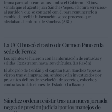
trama para sabotear causas contra el Gobierno. El juez
señala que el agente Juan Sánchez Yepes. «factura servicios»
al partido y que se contactó con él para remunerarle a
cambio de recibir información sobre procesos que
afectaban al entorno de Sánchez. (ABC)
La UCO buscó el rastro de Carmen Pano en la
sede de Ferraz
Los agentes se hicieron con la información de entradas y
salidas. Registraron hasta los vehículos. (La Razón)
El abogado de Cerdán y el capitán Juan Sánchez Yepes se
vieron tras su imputación. Ambos están investigados por
presuntos delitos de revelación de secretos, cohecho y
contra las instituciones del Estado. (La Razón)
Sánchez ordena resistir tras una nueva jornada
negra de presión judicial por los manejos de