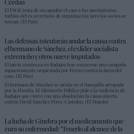
Cerdán
El PSOE trata de encapsular el caso a los movimientos
turbios del ex secretario de organización pero los socios se
tensan. (El País)
Las defensas intentarán anular la causa contra
el hermano de Sánchez, el exlíder socialista
extremeño y otros nueve imputados
El juicio comienza en Badajoz tras conocerse una campaña
supuestamente orquestada por Ferraz contra la jueza del
caso. (El País)
El hermano de Sánchez se sienta en el banquillo arropado
por la Fiscalía. El Ministerio Público pide a la Audiencia de
Badajoz que cierre con una absolución la causa abierta
contra David Sánchez Pérez-Castejón. (El Mundo)
La lucha de Ginebra por el medicamento que
cura su enfermedad: "Tenerlo al alcance de la