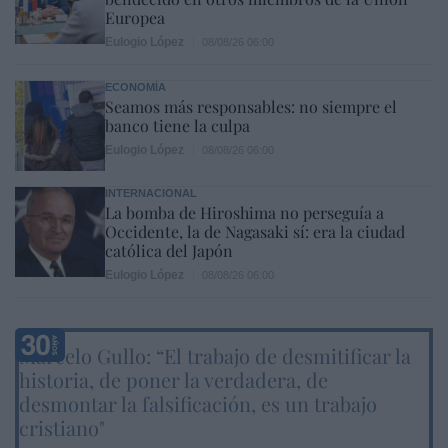
Europea
Eulogio López
08/08/26 06:00
ECONOMÍA
Seamos más responsables: no siempre el
banco tiene la culpa
Eulogio López
08/08/26 06:00
INTERNACIONAL
La bomba de Hiroshima no perseguía a
Occidente, la de Nagasaki sí: era la ciudad
católica del Japón
Eulogio López
08/08/26 06:00
Marcelo Gullo: “El trabajo de desmitificar la
historia, de poner la verdadera, de
desmontar la falsificación, es un trabajo
cristiano"