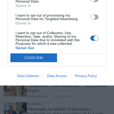
Personal Data.
Humberto Pérez-Tomé
08/08/26 06:00
Opted In
I want to opt-out of processing my
SOCIEDAD
Personal Data for Targeted Advertising.
Memes. Mohamed en la boya
Opted In
Redacción
08/08/26 06:00
I want to opt-out of Collection, Use,
Retention, Sale, and/or Sharing of my
Personal Data that Is Unrelated with the
Purposes for which it was collected.
ESPAÑA
Opted Out
“Ya que gobernamos mal, gobernemos
barato”
CONFIRM
Eulogio López
08/08/26 06:00
Data Deletion
Data Access
Privacy Policy
SOCIEDAD
La batalla no es solo “híbrida” ni
“biopolítica”, sino espiritual... y la ganará la
Virgen
Gabriel Galdón
08/08/26 06:00
SOCIEDAD
Eslovaquia no admite el gaymonio...
bendecido en otros miembros de la Unión