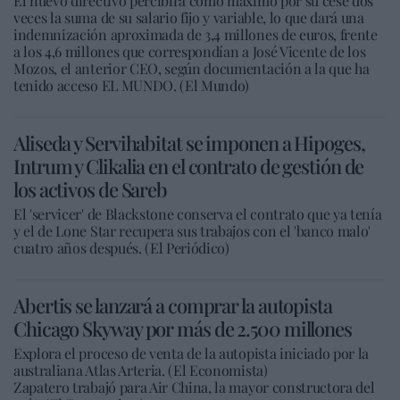
El nuevo directivo percibirá como máximo por su cese dos
veces la suma de su salario fijo y variable, lo que dará una
indemnización aproximada de 3,4 millones de euros, frente
a los 4,6 millones que correspondían a José Vicente de los
Mozos, el anterior CEO, según documentación a la que ha
tenido acceso EL MUNDO. (El Mundo)
Aliseda y Servihabitat se imponen a Hipoges,
Intrum y Clikalia en el contrato de gestión de
los activos de Sareb
El 'servicer' de Blackstone conserva el contrato que ya tenía
y el de Lone Star recupera sus trabajos con el 'banco malo'
cuatro años después. (El Periódico)
Abertis se lanzará a comprar la autopista
Chicago Skyway por más de 2.500 millones
Explora el proceso de venta de la autopista iniciado por la
australiana Atlas Arteria. (El Economista)
Zapatero trabajó para Air China, la mayor constructora del