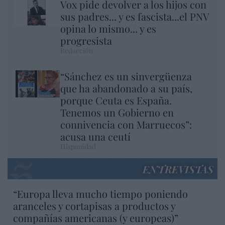
Vox pide devolver a los hijos con
sus padres... y es fascista...el PNV
opina lo mismo... y es
progresista
Redacción
“Sánchez es un sinvergüenza
que ha abandonado a su país,
porque Ceuta es España.
Tenemos un Gobierno en
connivencia con Marruecos”:
acusa una ceutí
Hispanidad
ENTREVISTAS
“Europa lleva mucho tiempo poniendo
aranceles y cortapisas a productos y
compañías americanas (y europeas)”