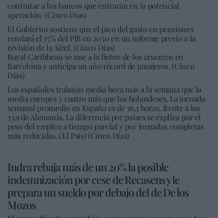
contratar a los bancos que entrarán en la potencial
operación. (Cinco Días)
El Gobierno sostiene que el pico del gasto en pensiones
rondará el 15% del PIB en 2050 en un informe previo a la
revisión de la Airef. (Cinco Días)
Royal Caribbean se une a la fiebre de los cruceros en
Barcelona y anticipa un año récord de pasajeros. (Cinco
Días)
Los españoles trabajan media hora más a la semana que la
media europea y cuatro más que los holandeses. La jornada
semanal promedio en España es de 36,3 horas, frente a las
33,9 de Alemania. La diferencia por países se explica por el
peso del empleo a tiempo parcial y por jornadas completas
más reducidas. (El País) (Cinco Días)
Indra rebaja más de un 20% la posible
indemnización por cese de Recasens y le
prepara un sueldo por debajo del de De los
Mozos