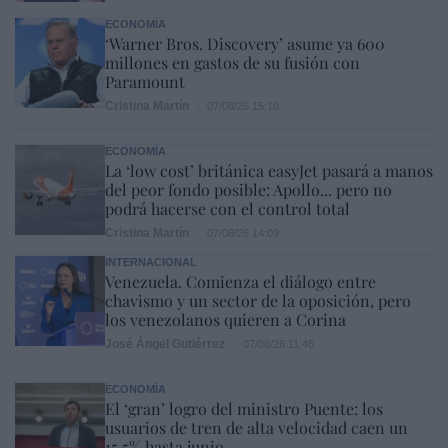
ECONOMÍA
‘Warner Bros. Discovery’ asume ya 600
millones en gastos de su fusión con
Paramount
Cristina Martín
07/08/26 15:10
ECONOMÍA
La ‘low cost’ británica easyJet pasará a manos
del peor fondo posible: Apollo... pero no
podrá hacerse con el control total
Cristina Martín
07/08/26 14:09
INTERNACIONAL
Venezuela. Comienza el diálogo entre
chavismo y un sector de la oposición, pero
los venezolanos quieren a Corina
José Ángel Gutiérrez
07/08/26 11:46
ECONOMÍA
El ‘gran’ logro del ministro Puente: los
usuarios de tren de alta velocidad caen un
15,5% hasta junio