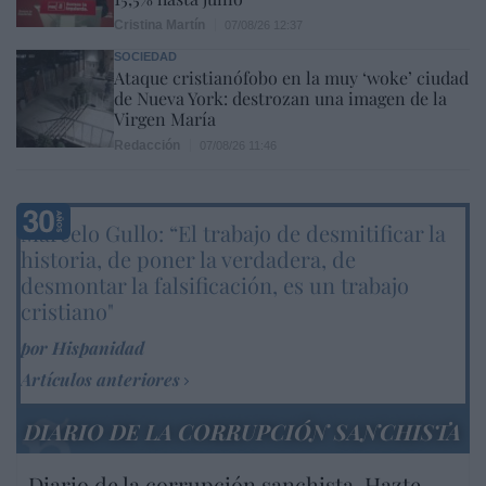
Cristina Martín
07/08/26 12:37
SOCIEDAD
Ataque cristianófobo en la muy ‘woke’ ciudad
de Nueva York: destrozan una imagen de la
Virgen María
Redacción
07/08/26 11:46
Marcelo Gullo: “El trabajo de desmitificar la
historia, de poner la verdadera, de
desmontar la falsificación, es un trabajo
cristiano"
por Hispanidad
Artículos anteriores
DIARIO DE LA CORRUPCIÓN SANCHISTA
Diario de la corrupción sanchista. Hazte