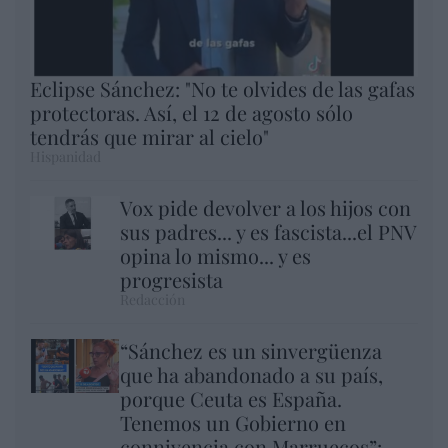
Eclipse Sánchez: "No te olvides de las gafas
protectoras. Así, el 12 de agosto sólo
tendrás que mirar al cielo"
Hispanidad
Vox pide devolver a los hijos con
sus padres... y es fascista...el PNV
opina lo mismo... y es
progresista
Redacción
“Sánchez es un sinvergüenza
que ha abandonado a su país,
porque Ceuta es España.
Tenemos un Gobierno en
connivencia con Marruecos”: