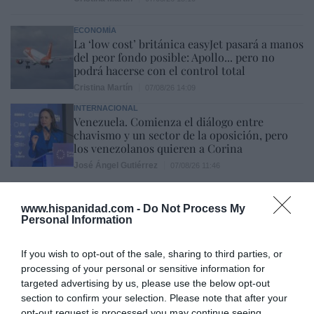
ECONOMÍA
La ‘low cost’ británica easyJet pasará a manos
del peor fondo posible: Apollo... pero no
podrá hacerse con el control total
Cristina Martín
07/08/26 14:09
INTERNACIONAL
Venezuela. Comienza el diálogo entre
chavismo y un sector de la oposición, pero
los venezolanos quieren a Corina
José Ángel Gutiérrez
07/08/26 11:46
ECONOMÍA
www.hispanidad.com -
Do Not Process My
El ‘gran’ logro del ministro Puente: los
Personal Information
usuarios de tren de alta velocidad caen un
15,5% hasta junio
If you wish to opt-out of the sale, sharing to third parties, or
Cristina Martín
07/08/26 12:37
processing of your personal or sensitive information for
SOCIEDAD
targeted advertising by us, please use the below opt-out
Ataque cristianófobo en la muy ‘woke’ ciudad
section to confirm your selection. Please note that after your
de Nueva York: destrozan una imagen de la
opt-out request is processed you may continue seeing