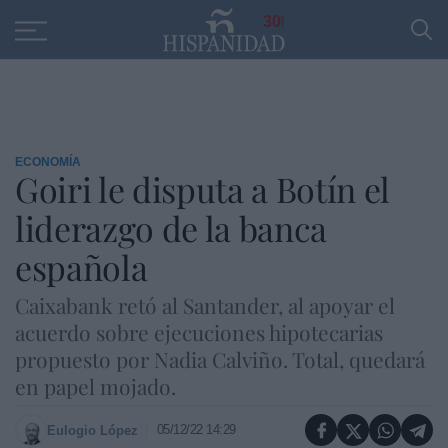
Educación
Entrevistas
PP
SANTANDER
R
30
ECONOMÍA
Goiri le disputa a Botín el
liderazgo de la banca
española
Caixabank retó al Santander, al apoyar el
acuerdo sobre ejecuciones hipotecarias
propuesto por Nadia Calviño. Total, quedará
en papel mojado.
05/12/22 14:29
Eulogio López