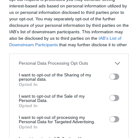
Virgen María
interest-based ads based on personal information utilized by
Redacción
07/08/26 11:46
us or personal information disclosed to third parties prior to
your opt-out. You may separately opt-out of the further
disclosure of your personal information by third parties on the
Marcelo Gullo: “El trabajo de desmitificar la
IAB’s list of downstream participants. This information may
also be disclosed by us to third parties on the
IAB’s List of
historia, de poner la verdadera, de
Downstream Participants
that may further disclose it to other
desmontar la falsificación, es un trabajo
third parties.
cristiano"
Personal Data Processing Opt Outs
por Hispanidad
Artículos anteriores
I want to opt-out of the Sharing of my
personal data.
Opted In
DIARIO DE LA CORRUPCIÓN SANCHISTA
I want to opt-out of the Sale of my
Personal Data.
Diario de la corrupción sanchista. Hazte
Opted In
Oír se manifiesta delante de La Mareta:
“Pedro Sánchez es un criminal”
I want to opt-out of processing my
Personal Data for Targeted Advertising.
Opted In
por Redacción