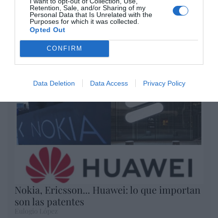
Artículos anteriores
I want to opt-out of Collection, Use,
Retention, Sale, and/or Sharing of my
Personal Data that Is Unrelated with the
Purposes for which it was collected.
Opinión
Opted Out
Enormes minucias
CONFIRM
por Eulogio López
Data Deletion
Data Access
Privacy Policy
Nokia, Ericsson... Huawei: lo que importan
son las patentes
Eulogio López