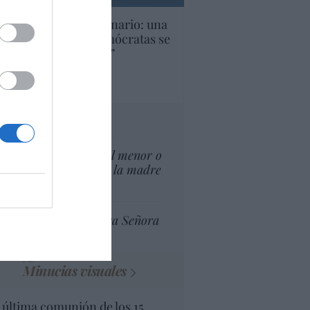
U. Inquietante escenario: una
cera parte de los demócratas se
ine como “socialista”
Ignacio Aguirre
culos anteriores
tas al director
¿El Superior interés el menor o
el superior interés de la madre
del menor?
Ceuta celebra Nuestra Señora
de África
Minucias visuales
 última comunión de los 15