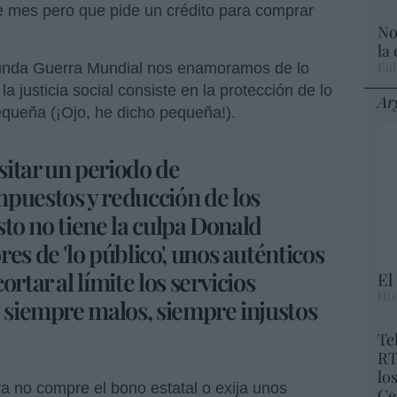
e mes pero que pide un crédito para comprar
No
la
Eul
egunda Guerra Mundial nos enamoramos de lo
a justicia social consiste en la protección de lo
Ar
equeña (¡Ojo, he dicho pequeña!).
itar un periodo de
puestos y reducción de los
esto no tiene la culpa Donald
es de 'lo público', unos auténticos
rtar al límite los servicios
El
His
, siempre malos, siempre injustos
Te
RT
lo
ya no compre el bono estatal o exija unos
Ce