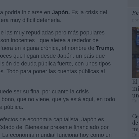
En
a podría iniciarse en
Japón.
Es la crisis del
erá muy difícil detenerla.
por
 de las muy repudiadas pero más populares
 son inocentes- que aletea alrededor de
 fuera en alguna crónica, el nombre de
Trump,
voces que llegan desde Japón, un país que
isión de deuda pública fuerte, con unos tipos
os. Todo para poner las cuentas públicas al
El
mi
ede ser su final por cuanto la crisis
un
l bono, que no viene, que ya está aquí, en todo
Eul
a pública.
Ce
 efectos de economía capitalista, Japón es
de
Estado del Bienestar presente financiado por
mu
Eul
na. La economía mundial funciona hoy como un