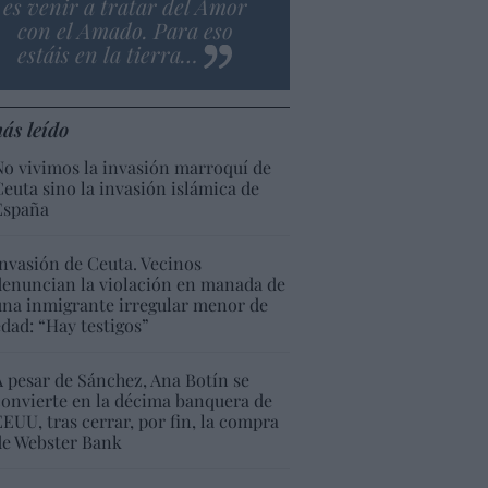
es venir a tratar del Amor
con el Amado. Para eso
estáis en la tierra…
ás leído
No vivimos la invasión marroquí de
Ceuta sino la invasión islámica de
España
Invasión de Ceuta. Vecinos
denuncian la violación en manada de
una inmigrante irregular menor de
edad: “Hay testigos”
A pesar de Sánchez, Ana Botín se
convierte en la décima banquera de
EEUU, tras cerrar, por fin, la compra
de Webster Bank