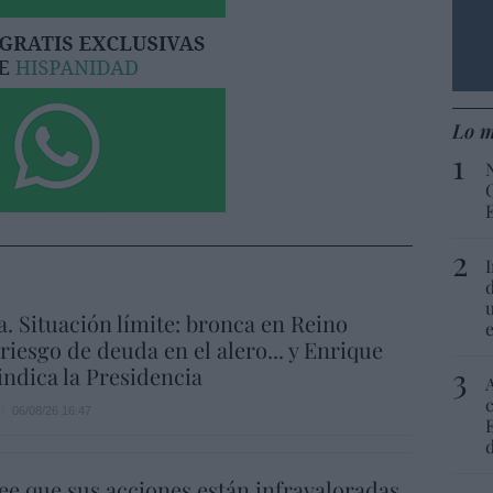
Lo m
a. Situación límite: bronca en Reino
 riesgo de deuda en el alero... y Enrique
indica la Presidencia
06/08/26 16:47
ee que sus acciones están infravaloradas