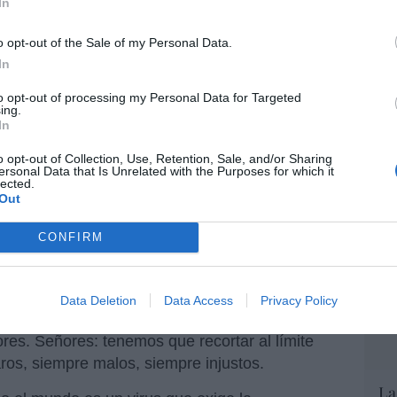
In
a sacar a la fuerza.
EEU
o opt-out of the Sale of my Personal Data.
ter
ico en todo el mundo es un virus
In
def
del Estado, sobre todo del Estado
por 
to opt-out of processing my Personal Data for Targeted
ing.
Artí
ismo español es uno de los mejores
In
l bacteria, pero toda Europa, y
Car
o opt-out of Collection, Use, Retention, Sale, and/or Sharing
ersonal Data that Is Unrelated with the Purposes for which it
 son culpables
lected.
Out
ía sido tan alabados. Es lo que suele pasar
CONFIRM
 él se lanzan adulaciones sin medida hasta 24
n el cadáver de cuerpo presente...
Data Deletion
Data Access
Privacy Policy
Donald Trump, sino los aduladores de 'lo
ores. Señores: tenemos que recortar al límite
aros, siempre malos, siempre injustos.
La