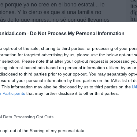
e porque ya no cree en el bono estatal... lo
li
di
ones. Y lo cierto es que si una familia no
hu
ás de lo que ingresa, no sé por qué llevamos
po
s gobiernos hagan justamente eso.
His
anidad.com -
Do Not Process My Personal Information
ado una clase política irresponsable, adicta al
Cu
iones públicas, a su vez financiada con deuda
to opt-out of the sale, sharing to third parties, or processing of your per
tu
formation for targeted advertising by us, please use the below opt-out s
Red
r selection. Please note that after your opt-out request is processed y
sis de deuda pública global. El mundo debe
eing interest-based ads based on personal information utilized by us or
disclosed to third parties prior to your opt-out. You may separately opt-
os y llegar al colapso económico o reducir el
losure of your personal information by third parties on the IAB’s list of
 caer a un gobierno. Y a los gobiernos no les
“E
. This information may also be disclosed by us to third parties on the
IA
pon
Participants
that may further disclose it to other third parties.
pr
periodo de mantenimiento de los impuestos y
ame
ervicios sociales. Y como nos hemos
por 
l Data Processing Opt Outs
sta de unos servicios públicos de baja calidad,
Artí
plo, y de unas pensiones públicas de
o opt-out of the Sharing of my personal data.
ado, a lo mejor nos cuesta salir de ese Estado