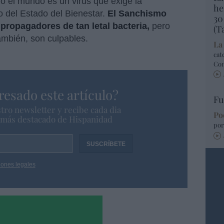
do el mundo es un virus que exige la
he
o del Estado del Bienestar.
El Sanchismo
30
propagadores de tan letal bacteria,
pero
(T
ambién, son culpables.
La
cat
Co
resado este artículo?
Fu
tro newsletter y recibe cada dia
Po
o más destacado de Hispanidad
por
iones legales