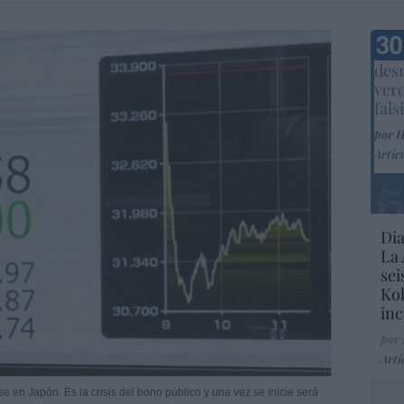
Marc
desm
ver
fals
por 
Artíc
Dia
La 
sei
Kol
inc
por
Artí
se en Japón. Es la crisis del bono público y una vez se inicie será