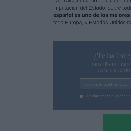
La exaltación de lo público en to
imputación del Estado, sobre tod
español es uno de los mejores 
toda Europa, y Estados Unidos t
¿Te ha inte
Suscríbete a nues
en tu correo l
Tu correo electrónico...
He leído y acepto las
condic