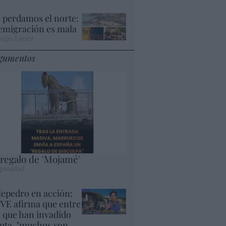
 perdamos el norte:
 emigración es mala
ogio López
gumentos
 regalo de 'Mojamé'
panidad
lepedro en acción:
VE afirma que entre
s que han invadido
uta, "muchos son