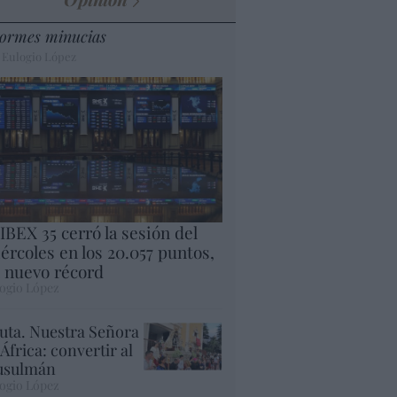
ormes minucias
 Eulogio López
 IBEX 35 cerró la sesión del
ércoles en los 20.057 puntos,
 nuevo récord
ogio López
uta. Nuestra Señora
 África: convertir al
sulmán
ogio López