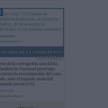
elo Gullo: “El trabajo de
itificar la historia, de poner la
dadera, de desmontar la
ificación, es un trabajo cristiano"
Hispanidad
ulos anteriores
DIARIO DE LA CORRUPCIÓN
SANCHISTA
rio de la corrupción sanchista.
Audiencia Nacional prorroga
s meses la investigación del caso
do, ante el ingente material
autado por la UCO
 Redacción
culos anteriores
Opinión