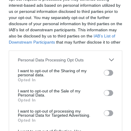
con Zapatero, mientras se desarrollaba la
interest-based ads based on personal information utilized by
investigación judicial sobre la aerolínea
us or personal information disclosed to third parties prior to
Plus Ultra
your opt-out. You may separately opt-out of the further
disclosure of your personal information by third parties on the
por Redacción
IAB’s list of downstream participants. This information may
Artículos anteriores
also be disclosed by us to third parties on the
IAB’s List of
Downstream Participants
that may further disclose it to other
Opinión
third parties.
Enormes minucias
Personal Data Processing Opt Outs
por Eulogio López
I want to opt-out of the Sharing of my
personal data.
Opted In
I want to opt-out of the Sale of my
Personal Data.
Opted In
I want to opt-out of processing my
Personal Data for Targeted Advertising.
Opted In