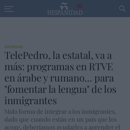
Educación
Entrevistas
PP
SANTANDER
R
30
SOCIEDAD
TelePedro, la estatal, va a
más: programas en RTVE
en árabe y rumano... para
"fomentar la lengua" de los
inmigrantes
Mala forma de integrar a los inmigrantes,
dado que cuando están en un país que los
acoge, deberíamos ayudarles a aprender el