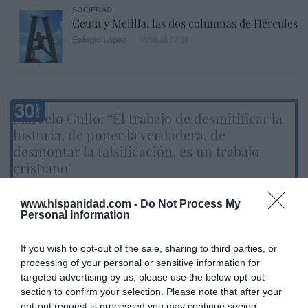
SOCIEDAD
Ceuta y Melilla, las dos columnas de Hércules
Eulogio López
06/08/26 07:58
Marcelo Gullo: “El trabajo de desmitificar la
historia, de poner la verdadera, de
desmontar la falsificación, es un trabajo
cristiano"
por Hispanidad
www.hispanidad.com -
Do Not Process My
Artículos anteriores
Personal Information
DIARIO DE LA CORRUPCIÓN SANCHISTA
If you wish to opt-out of the sale, sharing to third parties, or
processing of your personal or sensitive information for
Diario de la corrupción sanchista. Bolaños
targeted advertising by us, please use the below opt-out
se reunió en el año 2025 hasta seis veces
section to confirm your selection. Please note that after your
opt-out request is processed you may continue seeing