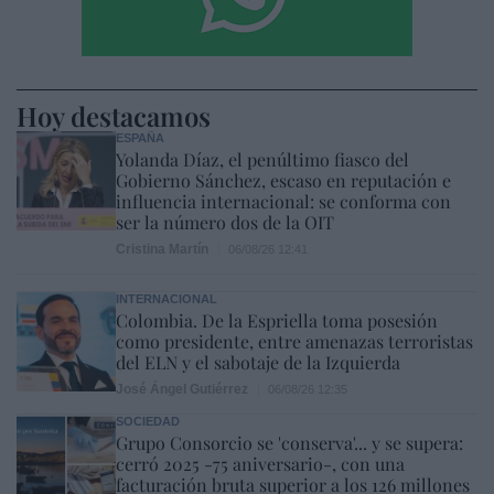
Hoy destacamos
ESPAÑA
Yolanda Díaz, el penúltimo fiasco del
Gobierno Sánchez, escaso en reputación e
influencia internacional: se conforma con
ser la número dos de la OIT
Cristina Martín
06/08/26 12:41
INTERNACIONAL
Colombia. De la Espriella toma posesión
como presidente, entre amenazas terroristas
del ELN y el sabotaje de la Izquierda
José Ángel Gutiérrez
06/08/26 12:35
SOCIEDAD
Grupo Consorcio se 'conserva'... y se supera:
cerró 2025 -75 aniversario-, con una
facturación bruta superior a los 126 millones