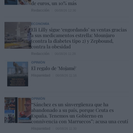
de euros, un 10% más
Redacción
06/08/26 12:36
ECONOMÍA
Eli Lilly sigue ‘engordando’ su ventas gracias
a sus medicamentos estrella: Mounjaro
(contra la diabetes tipo 2) y Zepbound,
contra la obesidad
Redacción
06/08/26 11:28
OPINIÓN
El regalo de 'Mojamé'
Hispanidad
06/08/26 11:16
OPINIÓN
“Sánchez es un sinvergüenza que ha
abandonado a su país, porque Ceuta es
España. Tenemos un Gobierno en
connivencia con Marruecos”: acusa una ceutí
Hispanidad
06/08/26 11:30