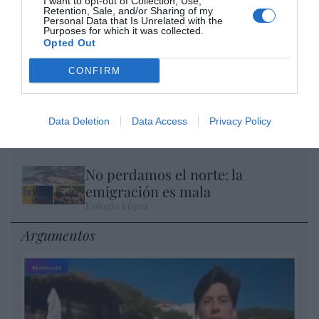
I want to opt-out of Collection, Use,
Retention, Sale, and/or Sharing of my
Personal Data that Is Unrelated with the
Purposes for which it was collected.
El IBEX 35 cerró la sesión del miércoles en
Opted Out
los 20.057 puntos, un nuevo récord
Eulogio López
CONFIRM
Ceuta. Nuestra Señora de África:
convertir al musulmán
Data Deletion
Data Access
Privacy Policy
Eulogio López
No perdamos el norte: la
emigración es mala
Eulogio López
Argumentos