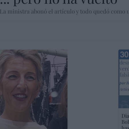
. La ministra abonó el artículo y todo quedó como 
Marc
desm
ver
fals
por 
Artíc
Dia
Bol
has