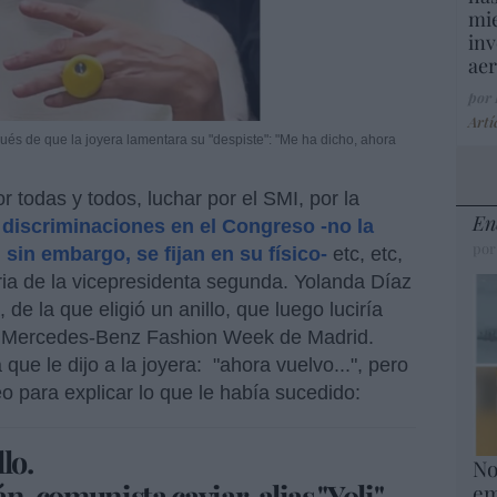
mie
inv
aer
por
Artí
és de que la joyera lamentara su "despiste": "Me ha dicho, ahora
r todas y todos, luchar por el SMI, por la
En
 discriminaciones en el Congreso -no la
por
sin embargo, se fijan en su físico-
etc, etc,
ia de la vicepresidenta segunda. Yolanda Díaz
de la que eligió un anillo, que luego luciría
a Mercedes-Benz Fashion Week de Madrid.
que le dijo a la joyera: "ahora vuelvo...", pero
eo para explicar lo que le había sucedido:
lo.
No
án, comunista caviar, alias "Yoli".
em