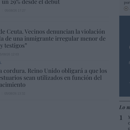
e un 29% desde el debut
por
05/08/26 17:27
de Ceuta. Vecinos denuncian la violación
a de una inmigrante irregular menor de
y testigos”
5/08/26 12:03
L
la cordura. Reino Unido obligará a que los
estuarios sean utilizados en función del
nacimiento
05/08/26 13:32
Lo m
c