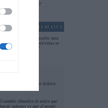
ricanas (y europeas)”
Ana Sánchez Arjona
culos anteriores
LA CASA BLANCA
U. Inquietante escenario: una
cera parte de los demócratas se
ine como “socialista”
Ignacio Aguirre
culos anteriores
tas al director
Ceuta celebra Nuestra Señora
de África
l cambio climático lo único que
puede suponer es que el monte