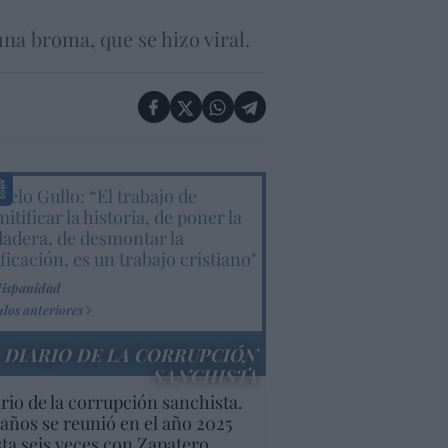
una broma, que se hizo viral.
elo Gullo: “El trabajo de
itificar la historia, de poner la
dadera, de desmontar la
ificación, es un trabajo cristiano"
Hispanidad
ulos anteriores
DIARIO DE LA CORRUPCIÓN
SANCHISTA
rio de la corrupción sanchista.
años se reunió en el año 2025
ta seis veces con Zapatero,