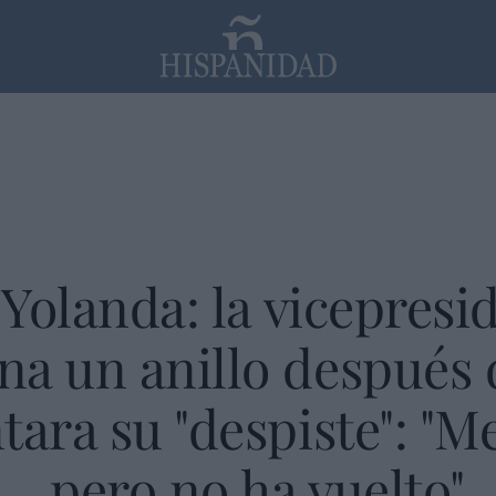
PP
SANTANDER
Religión
 Yolanda: la vicepresi
a un anillo después 
tara su "despiste": "M
.. pero no ha vuelto"