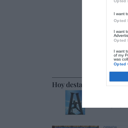
Opted 
I want t
Opted 
I want 
Advertis
Opted 
I want t
of my P
was col
Opted 
Hoy destacamos
SOCIEDAD
Ceuta y M
Eulogio López
OPINIÓN