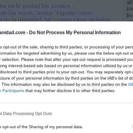
af
ma no le gustan los memes...
in
nte los suyos: Sumar "expone como
li
a de la dignidad, tal y como viene definida
es
o Penal, toda acción generada por la
gu
 artificial que conlleve dicho daño"
anidad.com -
Do Not Process My Personal Information
His
to opt-out of the sale, sharing to third parties, or processing of your per
Cu
formation for targeted advertising by us, please use the below opt-out s
tu
r selection. Please note that after your opt-out request is processed y
Red
eing interest-based ads based on personal information utilized by us or
resado este artículo?
disclosed to third parties prior to your opt-out. You may separately opt-
Fu
losure of your personal information by third parties on the IAB’s list of
tro newsletter y recibe cada dia
ve
o más destacado de Hispanidad
. This information may also be disclosed by us to third parties on the
IA
ve
Participants
that may further disclose it to other third parties.
His
iones legales
l Data Processing Opt Outs
“E
pon
o opt-out of the Sharing of my personal data.
pr