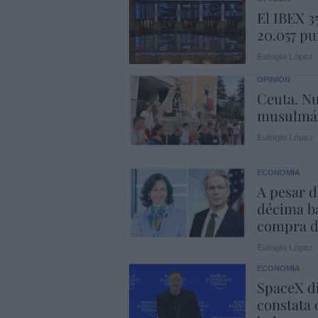
El IBEX 3
20.057 pu
Eulogio López
OPINIÓN
Ceuta. Nu
musulmá
Eulogio López
ECONOMÍA
A pesar d
décima ba
compra d
Eulogio López
ECONOMÍA
SpaceX di
constata 