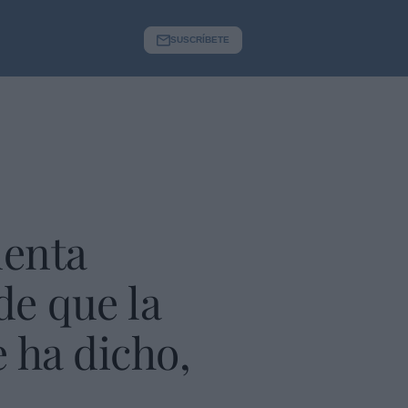
SUSCRÍBETE
denta
de que la
e ha dicho,