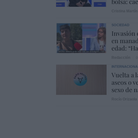
bolsa: ca
Cristina Martín
SOCIEDAD
Invasión 
en manad
edad: “Ha
Redacción
0
INTERNACIONA
Vuelta a 
aseos o v
sexo de 
Rocío Orizaola