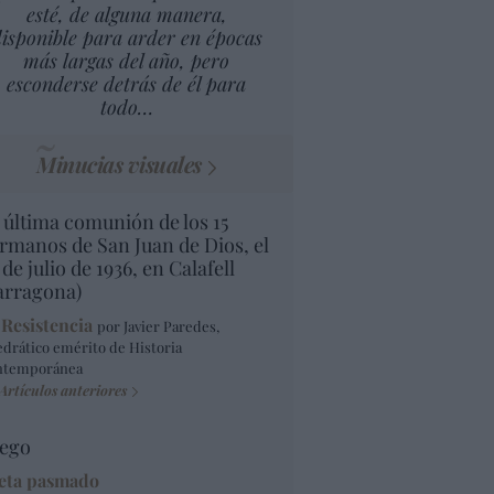
esté, de alguna manera,
isponible para arder en épocas
más largas del año, pero
esconderse detrás de él para
todo…
Minucias visuales
 última comunión de los 15
rmanos de San Juan de Dios, el
 de julio de 1936, en Calafell
arragona)
 Resistencia
por Javier Paredes,
edrático emérito de Historia
ntemporánea
Artículos anteriores
ego
eta pasmado