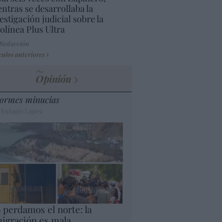
ntras se desarrollaba la
estigación judicial sobre la
olínea Plus Ultra
 Redacción
culos anteriores
Opinión
ormes minucias
 Eulogio López
 perdamos el norte: la
igración es mala