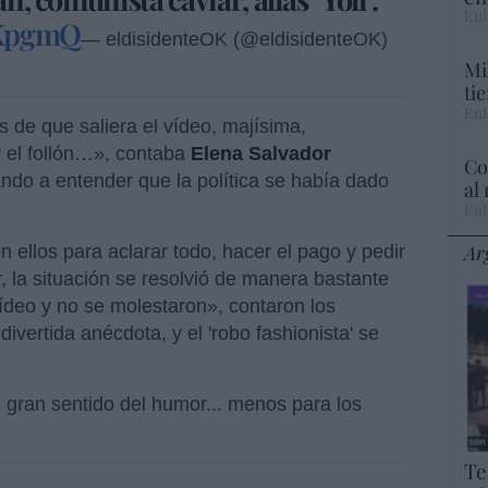
Eul
aKpgmQ
— eldisidenteOK (@eldisidenteOK)
Mi
ti
Eul
de que saliera el vídeo, majísima,
y el follón…», contaba
Elena Salvador
Co
ando a entender que la política se había dado
al
Eul
Ar
n ellos para aclarar todo, hacer el pago y pedir
, la situación se resolvió de manera bastante
ídeo y no se molestaron», contaron los
vertida anécdota, y el 'robo fashionista' se
 gran sentido del humor... menos para los
Te