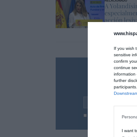
RELACIONADO
A Yolandísi
especialme
acción lesiv
en el Códig
inteligencia
www.hisp
If you wish 
sensitive in
confirm you
continue se
¿Te ha inte
information 
further disc
Suscríbete a nues
en tu correo l
participants
Downstream 
Tu correo electrónico...
He leído y acepto las
condic
Persona
I want t