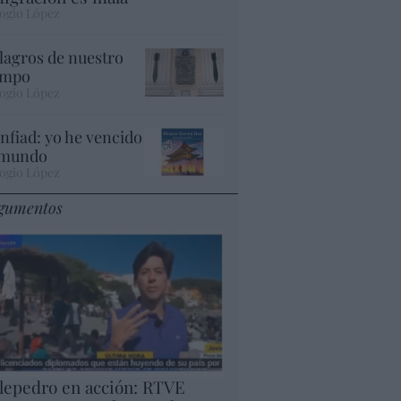
ogio López
lagros de nuestro
empo
ogio López
nfiad: yo he vencido
 mundo
ogio López
gumentos
lepedro en acción: RTVE