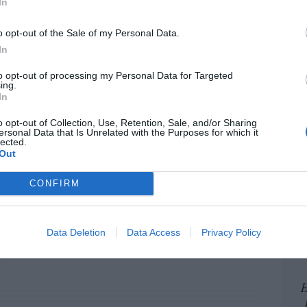
In
ame
por 
o opt-out of the Sale of my Personal Data.
Artí
In
to opt-out of processing my Personal Data for Targeted
ing.
In
EEU
ter
o opt-out of Collection, Use, Retention, Sale, and/or Sharing
ersonal Data that Is Unrelated with the Purposes for which it
def
lected.
Out
por 
Artí
CONFIRM
Car
elilla, las dos columnas de Hércules
Data Deletion
Data Access
Privacy Policy
06/08/26 07:58
E