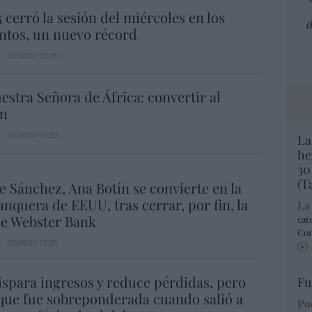
5 cerró la sesión del miércoles en los
d
ntos, un nuevo récord
06/08/26 09:25
estra Señora de África: convertir al
n
06/08/26 09:20
La
he
30
(T
e Sánchez, Ana Botín se convierte en la
nquera de EEUU, tras cerrar, por fin, la
La
e Webster Bank
cat
Co
05/08/26 15:58
spara ingresos y reduce pérdidas, pero
Fu
que fue sobreponderada cuando salió a
Po