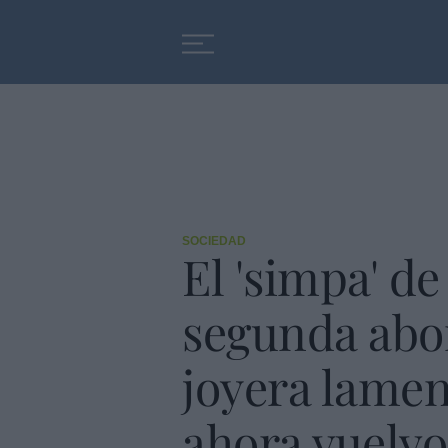
Educación
Entrevistas
SOCIEDAD
El 'simpa' de
segunda abon
joyera lamen
ahora vuelvo.