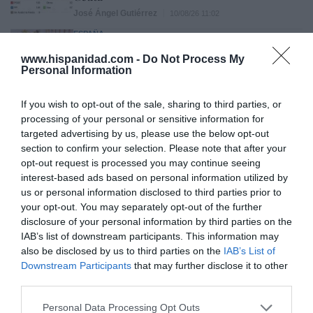
José Ángel Gutiérrez
10/08/26 11:02
ESPAÑA
Los ceutíes piden a los españoles que les
www.hispanidad.com -
ayudemos, mientras el presidente del
Do Not Process My
Personal Information
Gobierno tuitea desde La Mareta
Eulogio López
10/08/26 08:35
If you wish to opt-out of the sale, sharing to third parties, or
processing of your personal or sensitive information for
targeted advertising by us, please use the below opt-out
Marcelo Gullo: “El trabajo de desmitificar la
section to confirm your selection. Please note that after your
historia, de poner la verdadera, de
opt-out request is processed you may continue seeing
desmontar la falsificación, es un trabajo
interest-based ads based on personal information utilized by
us or personal information disclosed to third parties prior to
cristiano"
your opt-out. You may separately opt-out of the further
por Hispanidad
disclosure of your personal information by third parties on the
IAB’s list of downstream participants. This information may
Artículos anteriores
also be disclosed by us to third parties on the
IAB’s List of
Downstream Participants
that may further disclose it to other
DIARIO DE LA CORRUPCIÓN SANCHISTA
third parties.
Diario de la corrupción sanchista. Hazte
Personal Data Processing Opt Outs