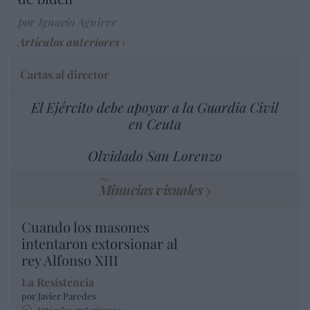
por Ignacio Aguirre
Artículos anteriores
Cartas al director
El Ejército debe apoyar a la Guardia Civil
en Ceuta
Olvidado San Lorenzo
Minucias visuales
Cuando los masones
intentaron extorsionar al
rey Alfonso XIII
La Resistencia
por Javier Paredes
Artículos anteriores