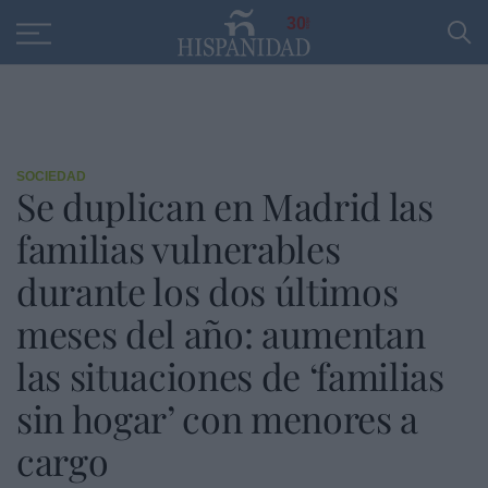
Educación
Entrevistas
PP
SANTANDER
R
30
SOCIEDAD
Se duplican en Madrid las
familias vulnerables
durante los dos últimos
meses del año: aumentan
las situaciones de ‘familias
sin hogar’ con menores a
cargo