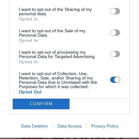
Oír se manifiesta delante de La Mareta:
I want to opt-out of the Sharing of my
“Pedro Sánchez es un criminal”
personal data.
Opted In
por Redacción
I want to opt-out of the Sale of my
Artículos anteriores
Personal Data.
Opted In
Opinión
I want to opt-out of processing my
Personal Data for Targeted Advertising.
Enormes minucias
Opted In
por Eulogio López
I want to opt-out of Collection, Use,
Retention, Sale, and/or Sharing of my
Personal Data that Is Unrelated with the
Purposes for which it was collected.
Opted Out
CONFIRM
Data Deletion
Data Access
Privacy Policy