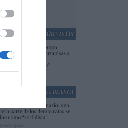
nnivencia con
rruecos”: acusa una
utí
panidad
ENTREVISTAS
uropa lleva mucho tiempo
iendo aranceles y cortapisas a
oductos y compañías
ricanas (y europeas)”
Ana Sánchez Arjona
culos anteriores
LA CASA BLANCA
U. Inquietante escenario: una
cera parte de los demócratas se
ine como “socialista”
Ignacio Aguirre