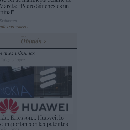
Mareta: “Pedro Sánchez es un
minal”
 Redacción
culos anteriores
Opinión
ormes minucias
 Eulogio López
kia, Ericsson... Huawei: lo
e importan son las patentes
ogio López