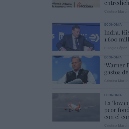
entredic
Cristina Martín
ECONOMÍA
Indra. Hi
1.600 mil
Eulogio López
ECONOMÍA
‘Warner B
gastos de
Cristina Martín
ECONOMÍA
La ‘low c
peor fond
con el con
Cristina Martín