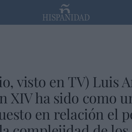
PP
SANTANDER
Religión
o, visto en TV) Luis 
n XIV ha sido como u
puesto en relación el
 la complejidad de los