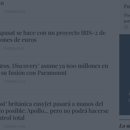
ho
Fu
07/08/26 15:51
Po
por
spasat se hace con un proyecto IRIS-2 de
lones de euros
07/08/26 15:07
ros. Discovery’ asume ya 600 millones en
 su fusión con Paramount
07/08/26 15:10
ost’ británica easyJet pasará a manos del
o posible: Apollo... pero no podrá hacerse
trol total
Lo m
07/08/26 14:09