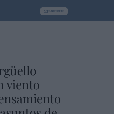
SUSCRÍBETE
Argüello
n viento
 pensamiento
 asuntos de