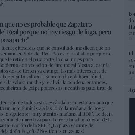
l".
Is
do
en que no es probable que Zapatero
Ha
l Real porque no hay riesgo de fuga, pero
eu
l pasaporte"
Eul
s fuentes jurídicas que he consultado me dicen que no
El
semana en Soto del Real. No es lo probable porque no
se
que le retiren el pasaporte, lo cual no es poca
obierno con vocación de faro moral. Y está al caer la
en
stos dos lo tienen ya chungo. Lo más interesante de
un
s saber cuánto valora al Supremo la colaboración de
Eul
e si la valora mucho y le alivia la condena entonces,
descubrirán de golpe poderosos incentivos para tirar de
Ar
atención de todos estos escándalos en esta semana que
o un acto feminista a las 10 de la mañana de hoy y
 lo siguiente: “muy atentos mañana al BOE”. Lo decía
acional de narrativa para Leire? ¿La adjudicación de la
sarticulación de la SEPI? ¿La plaza vacante de
 deja doña Begoña? Nos tienes en ascuas".