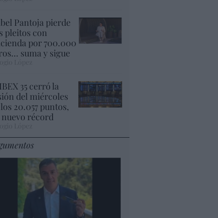
abel Pantoja pierde
s pleitos con
cienda por 700.000
ros... suma y sigue
ogio López
 IBEX 35 cerró la
sión del miércoles
 los 20.057 puntos,
 nuevo récord
ogio López
gumentos