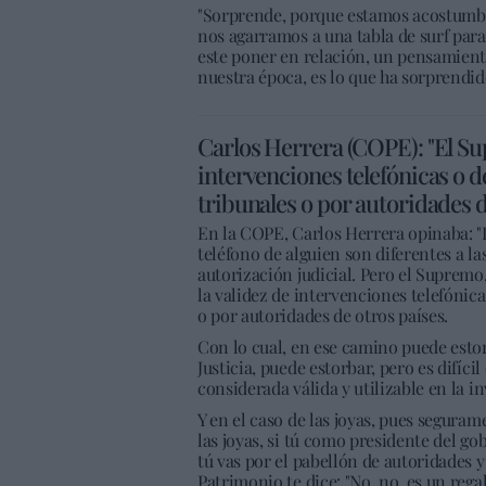
"Sorprende, porque estamos acostumbr
nos agarramos a una tabla de surf para 
este poner en relación, un pensamiento
nuestra época, es lo que ha sorprendid
Carlos Herrera (COPE): "El Sup
intervenciones telefónicas o d
tribunales o por autoridades d
En la COPE, Carlos Herrera opinaba: "
teléfono de alguien son diferentes a l
autorización judicial. Pero el Supremo, 
la validez de intervenciones telefónica
o por autoridades de otros países.
Con lo cual, en ese camino puede esto
Justicia, puede estorbar, pero es difíc
considerada válida y utilizable en la i
Y en el caso de las joyas, pues seguram
las joyas, si tú como presidente del gob
tú vas por el pabellón de autoridades y
Patrimonio te dice: "No, no, es un rega