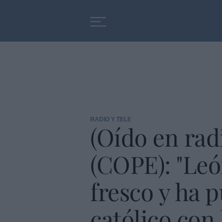
Educación
Entrevistas
RADIO Y TELE
(Oído en radi
(COPE): "Leó
fresco y ha 
católico con