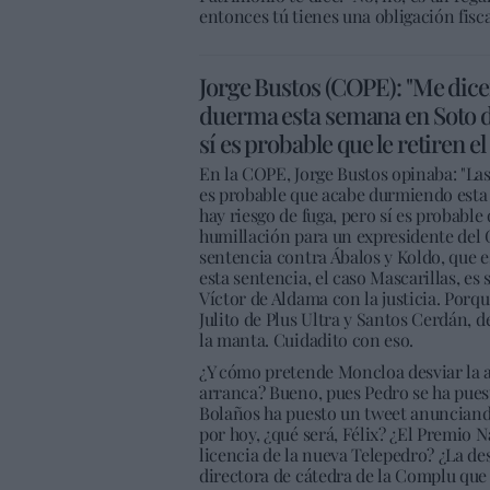
entonces tú tienes una obligación fisca
Jorge Bustos (COPE): "Me dic
duerma esta semana en Soto de
sí es probable que le retiren e
En la COPE, Jorge Bustos opinaba: "La
es probable que acabe durmiendo esta 
hay riesgo de fuga, pero sí es probable 
humillación para un expresidente del G
sentencia contra Ábalos y Koldo, que e
esta sentencia, el caso Mascarillas, e
Víctor de Aldama con la justicia. Porqu
Julito de Plus Ultra y Santos Cerdán, 
la manta. Cuidadito con eso.
¿Y cómo pretende Moncloa desviar la 
arranca? Bueno, pues Pedro se ha puest
Bolaños ha puesto un tweet anunciando
por hoy, ¿qué será, Félix? ¿El Premio N
licencia de la nueva Telepedro? ¿La de
directora de cátedra de la Complu que