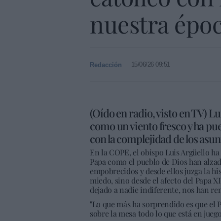
nuestra époc
15/06/26 09:51
Redacción
(Oído en radio, visto en TV) L
como un viento fresco y ha pue
con la complejidad de los asun
En la COPE, el obispo Luis Argüello ha 
Papa como el pueblo de Dios han alzado
empobrecidos y desde ellos juzga la his
miedo, sino desde el afecto del Papa X
dejado a nadie indiferente, nos han r
"Lo que más ha sorprendido es que el 
sobre la mesa todo lo que está en juego,