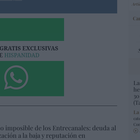
Artí
Car
La
he
30
(T
La
cat
Co
io imposible de los Entrecanales: deuda al
zación a la baja y reputación en