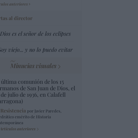
culos anteriores
tas al director
Dios es el señor de los eclipses
Soy viejo... y no lo puedo evitar
Minucias visuales
 última comunión de los 15
rmanos de San Juan de Dios, el
 de julio de 1936, en Calafell
arragona)
 Resistencia
por Javier Paredes,
edrático emérito de Historia
ntemporánea
Artículos anteriores