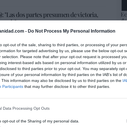
): "Las dos partes presumen de victoria,
Ec
de
usoria"
12
exionaba: "Buques del mundo, arranquen sus motores!",
anidad.com -
Do Not Process My Personal Information
mi
e fluya el petróleo!", ha exclamado el presidente de
His
on Irán ya está en marcha. El precio del petróleo se
to opt-out of the sale, sharing to third parties, or processing of your per
sas lo celebran. Sin embargo, hasta el viernes no está
rmuz. Lo cierto es que de materializarse por fin su
formation for targeted advertising by us, please use the below opt-out s
Vo
aban antes de que empezara la guerra.
r selection. Please note that after your opt-out request is processed y
hi
eing interest-based ads based on personal information utilized by us or
y 
a paz será en Suiza. Aunque, por cierto, todavía no han
disclosed to third parties prior to your opt-out. You may separately opt-
op
nosos, como el futuro del programa nuclear iraní y el
losure of your personal information by third parties on the IAB’s list of
rán. Temas en los que ninguno de los dos países ha
pr
rán exige el fin de la invasión israelí del Líbano, algo
. This information may also be disclosed by us to third parties on the
IA
Red
on preguntas sin respuesta que se han pospuesto para
Participants
that may further disclose it to other third parties.
partes se dan 60 días para ultimar el pacto, ya
“S
partes presumen de victoria, esperemos que la paz no sea
si
ab
l Data Processing Opt Outs
po
Es
o opt-out of the Sharing of my personal data.
Go