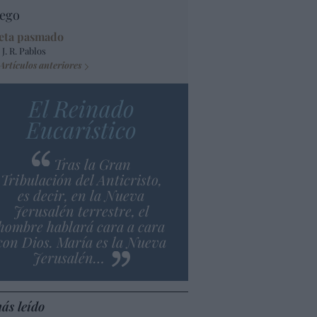
ego
eta pasmado
 J. R. Pablos
Artículos anteriores
El Reinado
Eucarístico
Tras la Gran
Tribulación del Anticristo,
es decir, en la Nueva
Jerusalén terrestre, el
hombre hablará cara a cara
con Dios. María es la Nueva
Jerusalén…
ás leído