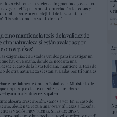
ados a vivir en esta sociedad fragmentada y cada uno
La 
navegar... el Papa ha puesto en relación las cosas y
cri
 católico ante la complejidad de los asuntos de
o". "Ha sido como un viento fresco".
por
Artí
remo mantiene la tesis de la validez de
e otra naturaleza si están avaladas por
En
e otros países"
por
Las exigencias en Estados Unidos para investigar un
as que hay en España, donde se necesita una
desde el caso de la lista Falciani, mantiene la tesis de
s o de otra naturaleza si están avaladas por tribunales
rbar especialmente Gracita Bolaños, el Ministerio de
il que impida que efectivamente esa prueba sea
nvestigación a Rodríguez Zapatero.
ente alegará prescripción. Vamos a ver. En el caso de
No
ierno, alguien te regala una joya y tú llegas a España,
qu
 entras y adiós, muy buenas. Si las declaras y
lo personal que le han hecho a usted, quédeselo usted",
Eul