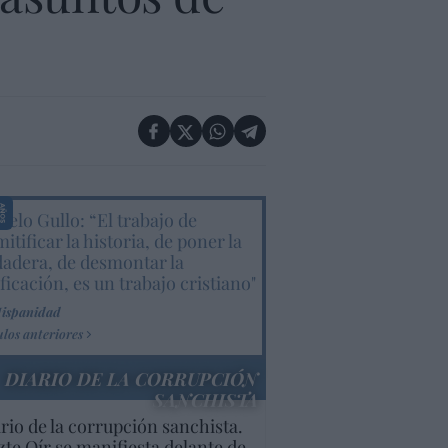
elo Gullo: “El trabajo de
itificar la historia, de poner la
dadera, de desmontar la
ificación, es un trabajo cristiano"
Hispanidad
ulos anteriores
DIARIO DE LA CORRUPCIÓN
SANCHISTA
rio de la corrupción sanchista.
te Oír se manifiesta delante de