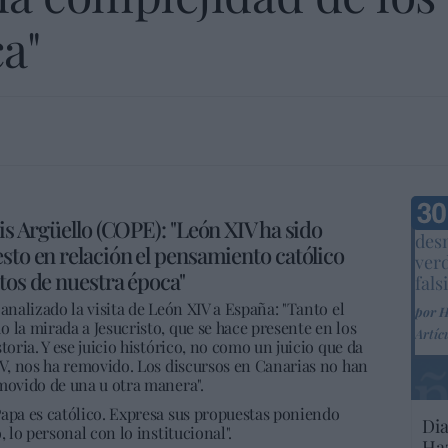
a"
Marc
uis Argüello (COPE): "León XIV ha sido
desm
sto en relación el pensamiento católico
ver
tos de nuestra época"
fals
analizado la visita de León XIV a España: "Tanto el
por 
 la mirada a Jesucristo, que se hace presente en los
Artíc
toria. Y ese juicio histórico, no como un juicio que da
IV, nos ha removido. Los discursos en Canarias no han
emovido de una u otra manera".
Papa es católico. Expresa sus propuestas poniendo
Dia
 lo personal con lo institucional".
Haz