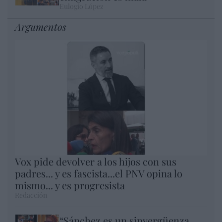
Eulogio López
Argumentos
Vox pide devolver a los hijos con sus
padres... y es fascista...el PNV opina lo
mismo... y es progresista
Redacción
“Sánchez es un sinvergüenza