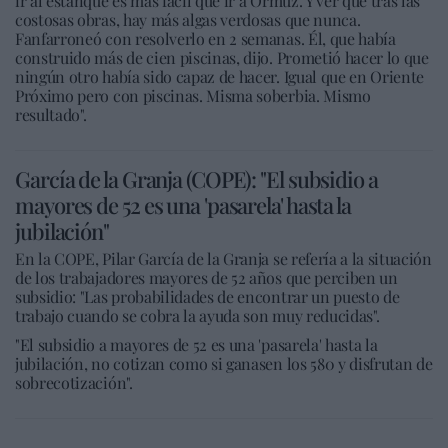
ir al estanque es más fácil que ir a Ormuz. Y ver que tras las
costosas obras, hay más algas verdosas que nunca.
Fanfarroneó con resolverlo en 2 semanas. Él, que había
construido más de cien piscinas, dijo. Prometió hacer lo que
ningún otro había sido capaz de hacer. Igual que en Oriente
Próximo pero con piscinas. Misma soberbia. Mismo
resultado".
García de la Granja (COPE): "El subsidio a
mayores de 52 es una 'pasarela' hasta la
jubilación"
En la COPE, Pilar García de la Granja se refería a la situación
de los trabajadores mayores de 52 años que perciben un
subsidio: "Las probabilidades de encontrar un puesto de
trabajo cuando se cobra la ayuda son muy reducidas".
"El subsidio a mayores de 52 es una 'pasarela' hasta la
jubilación, no cotizan como si ganasen los 580 y disfrutan de
sobrecotización".