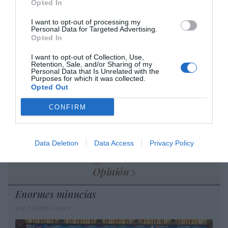
Opted In
por Hispanidad
I want to opt-out of processing my
Artículos anteriores
Personal Data for Targeted Advertising.
Opted In
DIARIO DE LA CORRUPCIÓN SANCHISTA
I want to opt-out of Collection, Use,
Retention, Sale, and/or Sharing of my
Personal Data that Is Unrelated with the
Diario de la corrupción sanchista. La
Purposes for which it was collected.
Audiencia Nacional prorroga seis meses la
Opted Out
investigación del caso Koldo, ante el
CONFIRM
ingente material incautado por la UCO
por Redacción
Data Deletion
Data Access
Privacy Policy
Artículos anteriores
Opinión
Enormes minucias
por Eulogio López