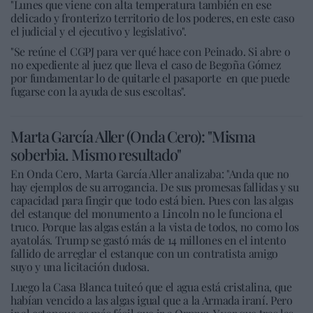
"Lunes que viene con alta temperatura también en ese
delicado y fronterizo territorio de los poderes, en este caso
el judicial y el ejecutivo y legislativo".
"Se reúne el CGPJ para ver qué hace con Peinado. Si abre o
no expediente al juez que lleva el caso de Begoña Gómez
por fundamentar lo de quitarle el pasaporte en que puede
fugarse con la ayuda de sus escoltas".
Marta García Aller (Onda Cero): "Misma
soberbia. Mismo resultado"
En Onda Cero, Marta García Aller analizaba: "Anda que no
hay ejemplos de su arrogancia. De sus promesas fallidas y su
capacidad para fingir que todo está bien. Pues con las algas
del estanque del monumento a Lincoln no le funciona el
truco. Porque las algas están a la vista de todos, no como los
ayatolás. Trump se gastó más de 14 millones en el intento
fallido de arreglar el estanque con un contratista amigo
suyo y una licitación dudosa.
Luego la Casa Blanca tuiteó que el agua está cristalina, que
habían vencido a las algas igual que a la Armada iraní. Pero