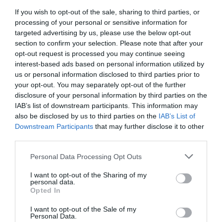
Rey!
If you wish to opt-out of the sale, sharing to third parties, or
José Vicente Martínez
07/08/26 08:41
processing of your personal or sensitive information for
targeted advertising by us, please use the below opt-out
section to confirm your selection. Please note that after your
OPINIÓN
opt-out request is processed you may continue seeing
No toda crítica a un obispo supone una falta
interest-based ads based on personal information utilized by
de respeto
us or personal information disclosed to third parties prior to
Gonzalo Sáenz
07/08/26 08:38
your opt-out. You may separately opt-out of the further
disclosure of your personal information by third parties on the
ECONOMÍA
IAB’s list of downstream participants. This information may
Telefónica. Situación límite: bronca en Reino
also be disclosed by us to third parties on the
IAB’s List of
Unido, el riesgo de deuda en el alero... y
Downstream Participants
that may further disclose it to other
Enrique Goñi reivindica la Presidencia
third parties.
Eulogio López
06/08/26 16:47
Personal Data Processing Opt Outs
I want to opt-out of the Sharing of my
Marcelo Gullo: “El trabajo de desmitificar la
personal data.
Opted In
historia, de poner la verdadera, de
desmontar la falsificación, es un trabajo
I want to opt-out of the Sale of my
cristiano"
Personal Data.