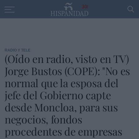
Educación
Entrevistas
PP
SANTANDER
R
30
RADIO Y TELE
(Oído en radio, visto en TV)
Jorge Bustos (COPE): "No es
normal que la esposa del
jefe del Gobierno capte
desde Moncloa, para sus
negocios, fondos
procedentes de empresas