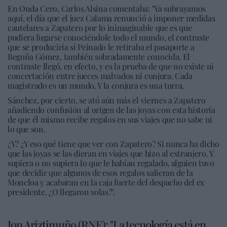
En Onda Cero, Carlos Alsina comentaba: "Ya subrayamos
aquí, el día que el juez Calama renunció a imponer medidas
cautelares a Zapatero por lo inimaginable que es que
pudiera fugarse conociéndole todo el mundo, el contraste
que se produciría si Peinado le retiraba el pasaporte a
Begoña Gómez, también sobradamente conocida. El
contraste llegó, en efecto, y es la prueba de que no existe ni
concertación entre jueces malvados ni conjura. Cada
magistrado es un mundo. Y la conjura es una turra.
Sánchez, por cierto, se ató aún más el viernes a Zapatero
añadiendo confusión al origen de las joyas con esta historia
de que él mismo recibe regalos en sus viajes que no sabe ni
lo que son.
¿Y? ¿Y eso qué tiene que ver con Zapatero? Si nunca ha dicho
que las joyas se las dieran en viajes que hizo al extranjero. Y
supiera o no supiera lo que le habían regalado, alguien tuvo
que decidir que algunos de esos regalos salieran de la
Moncloa y acabaran en la caja fuerte del despacho del ex
presidente. ¿O llegaron solas?".
Jon Ariztimuño (RNE): "La tecnología está en