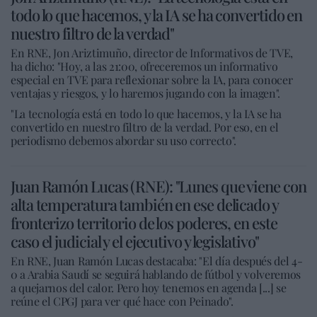
todo lo que hacemos, y la IA se ha convertido en
nuestro filtro de la verdad"
En RNE, Jon Ariztimuño, director de Informativos de TVE,
ha dicho: "Hoy, a las 21:00, ofreceremos un informativo
especial en TVE para reflexionar sobre la IA, para conocer
ventajas y riesgos, y lo haremos jugando con la imagen".
"La tecnología está en todo lo que hacemos, y la IA se ha
convertido en nuestro filtro de la verdad. Por eso, en el
periodismo debemos abordar su uso correcto".
Juan Ramón Lucas (RNE): "Lunes que viene con
alta temperatura también en ese delicado y
fronterizo territorio de los poderes, en este
caso el judicial y el ejecutivo y legislativo"
En RNE, Juan Ramón Lucas destacaba: "El día después del 4-
0 a Arabia Saudí se seguirá hablando de fútbol y volveremos
a quejarnos del calor. Pero hoy tenemos en agenda [...] se
reúne el CPGJ para ver qué hace con Peinado".