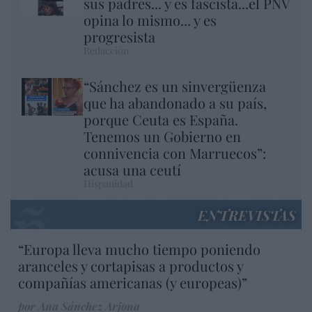
sus padres... y es fascista...el PNV
opina lo mismo... y es
progresista
Redacción
“Sánchez es un sinvergüenza
que ha abandonado a su país,
porque Ceuta es España.
Tenemos un Gobierno en
connivencia con Marruecos”:
acusa una ceutí
Hispanidad
ENTREVISTAS
“Europa lleva mucho tiempo poniendo
aranceles y cortapisas a productos y
compañías americanas (y europeas)”
por Ana Sánchez Arjona