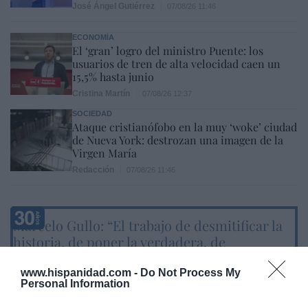
José Ángel Gutiérrez
07/08/26 11:46
ECONOMÍA
El ‘gran’ logro del ministro Puente: los
usuarios de tren de alta velocidad caen un
15,5% hasta junio
Cristina Martín
07/08/26 12:37
SOCIEDAD
Ataque cristianófobo en la muy ‘woke’ ciudad
de Nueva York: destrozan una imagen de la
Virgen María
Redacción
07/08/26 11:46
Marcelo Gullo: “El trabajo de desmitificar la
historia, de poner la verdadera, de
desmontar la falsificación, es un trabajo
cristiano"
www.hispanidad.com -
Do Not Process My
Personal Information
por Hispanidad