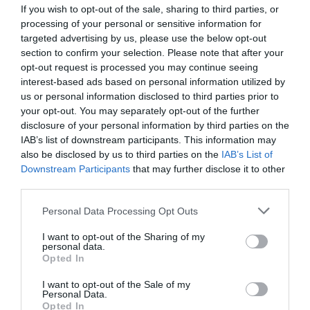
Artículos anteriores
If you wish to opt-out of the sale, sharing to third parties, or
processing of your personal or sensitive information for
targeted advertising by us, please use the below opt-out
DIARIO DE LA CORRUPCIÓN SANCHISTA
section to confirm your selection. Please note that after your
opt-out request is processed you may continue seeing
Diario de la corrupción sanchista. Hazte
interest-based ads based on personal information utilized by
Oír se manifiesta delante de La Mareta:
us or personal information disclosed to third parties prior to
“Pedro Sánchez es un criminal”
your opt-out. You may separately opt-out of the further
disclosure of your personal information by third parties on the
por Redacción
IAB’s list of downstream participants. This information may
Artículos anteriores
also be disclosed by us to third parties on the
IAB’s List of
Downstream Participants
that may further disclose it to other
third parties.
Opinión
Personal Data Processing Opt Outs
Enormes minucias
I want to opt-out of the Sharing of my
por Eulogio López
personal data.
Opted In
I want to opt-out of the Sale of my
Personal Data.
Opted In