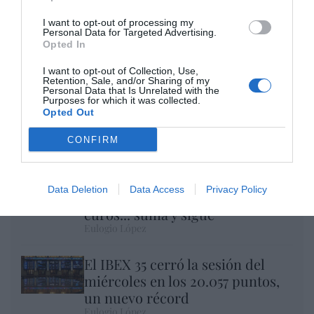
I want to opt-out of processing my
Personal Data for Targeted Advertising.
Opted In
I want to opt-out of Collection, Use,
Retention, Sale, and/or Sharing of my
Personal Data that Is Unrelated with the
Purposes for which it was collected.
Nokia, Ericsson... Huawei: lo que importan
Opted Out
son las patentes
CONFIRM
Eulogio López
Isabel Pantoja pierde dos pleitos
Data Deletion
Data Access
Privacy Policy
con Hacienda por 700.000
euros... suma y sigue
Eulogio López
El IBEX 35 cerró la sesión del
miércoles en los 20.057 puntos,
un nuevo récord
Eulogio López