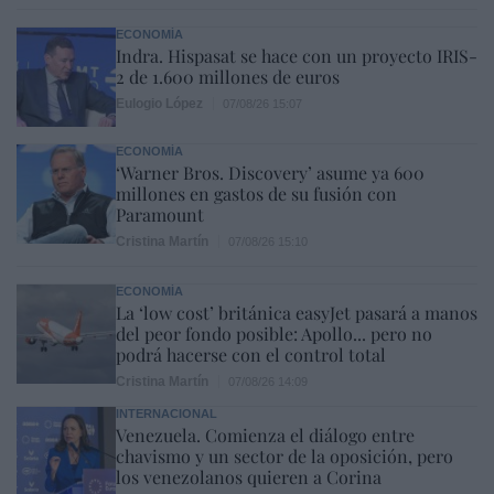
ECONOMÍA
Indra. Hispasat se hace con un proyecto IRIS-
2 de 1.600 millones de euros
Eulogio López
07/08/26 15:07
ECONOMÍA
‘Warner Bros. Discovery’ asume ya 600
millones en gastos de su fusión con
Paramount
Cristina Martín
07/08/26 15:10
ECONOMÍA
La ‘low cost’ británica easyJet pasará a manos
del peor fondo posible: Apollo... pero no
podrá hacerse con el control total
Cristina Martín
07/08/26 14:09
INTERNACIONAL
Venezuela. Comienza el diálogo entre
chavismo y un sector de la oposición, pero
los venezolanos quieren a Corina