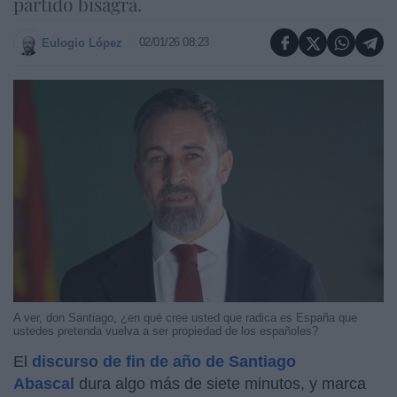
partido bisagra.
02/01/26 08:23
Eulogio López
A ver, don Santiago, ¿en qué cree usted que radica es España que
ustedes pretenda vuelva a ser propiedad de los españoles?
El
discurso de fin de año de Santiago
Abascal
dura algo más de siete minutos, y marca