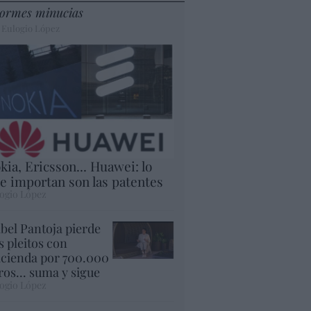
ormes minucias
 Eulogio López
kia, Ericsson... Huawei: lo
e importan son las patentes
ogio López
abel Pantoja pierde
s pleitos con
cienda por 700.000
ros... suma y sigue
ogio López