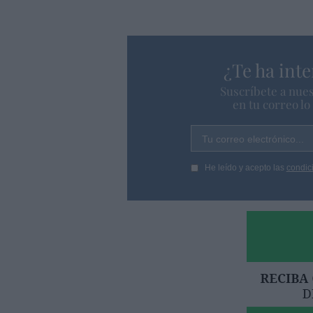
¿Te ha inte
Suscríbete a nues
en tu correo l
Tu correo electrónico...
He leído y acepto las
condic