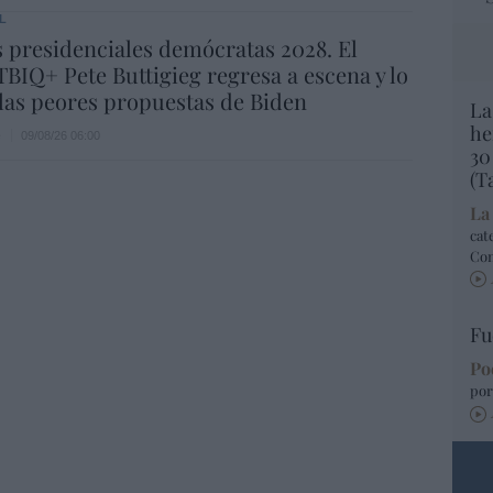
L
 presidenciales demócratas 2028. El
BIQ+ Pete Buttigieg regresa a escena y lo
las peores propuestas de Biden
La
he
e
09/08/26 06:00
30
(T
La
cat
Co
Fu
Po
por