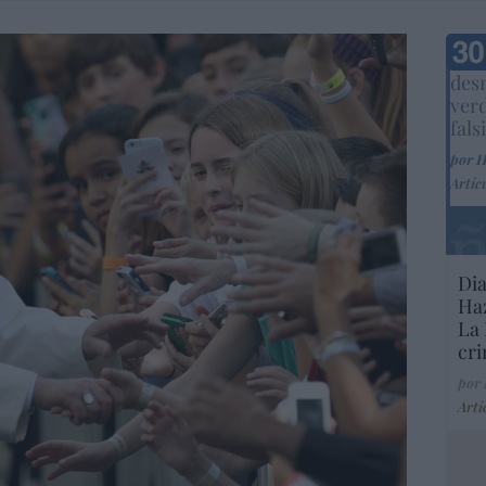
Marc
desm
ver
fals
por 
Artíc
Dia
Haz
La 
cri
por
Artí