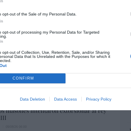
 de paganismo o tiempos de satanismo?
“E
In
pon
09/08/26 06:00
pr
o opt-out of the Sale of my Personal Data.
ame
In
por 
to opt-out of processing my Personal Data for Targeted
Artí
ing.
andalf y el mediano
In
9/08/26 06:00
o opt-out of Collection, Use, Retention, Sale, and/or Sharing
ersonal Data that Is Unrelated with the Purposes for which it
EEU
lected.
ter
Out
os del Papa León XIV: lentos pero
def
s
CONFIRM
por 
Artí
09/08/26 06:00
Data Deletion
Data Access
Privacy Policy
Car
A
s masones intentaron extorsionar al rey
III
s
09/08/26 06:00