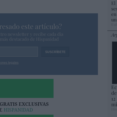
El
se
en
un
resado este artículo?
Eul
tro newsletter y recibe cada dia
Ar
o más destacado de Hispanidad
iones legales
Ec
de
12
mi
His