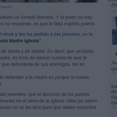
En
 blandito
por
ultado un Sínodo blandito. Y al joven no hay
 si no responde, es que le falta espíritu juvenil.
l nivel y les ha pedido a los jóvenes
, en la
anta Madre Iglesia"
.
ia de Santa y de Madre. Es decir, que ya basta
adre, es hora de darnos cuenta de que la
No
y que defenderla de sus enemigos. No es
qu
Eul
do defender a la madre es porque la madre
a.
Is
do
ás juveniles, que el discurso de los padres
Ha
jóvenes en el seno de la Iglesia: ellos ya saben
eu
cuando no se les dice para qué deben encontrar
Eul