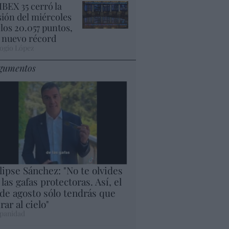
 IBEX 35 cerró la
sión del miércoles
 los 20.057 puntos,
 nuevo récord
ogio López
gumentos
lipse Sánchez: "No te olvides
 las gafas protectoras. Así, el
 de agosto sólo tendrás que
rar al cielo"
panidad