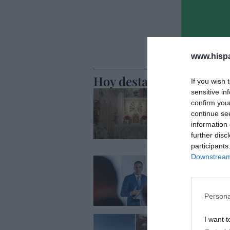
www.hisp
Hoy destacamos
If you wish 
sensitive in
SOCIEDAD
No se pue
confirm you
continue se
caso
information 
Eulogio López
further disc
participants
Downstream 
SOCIEDAD
El poder 
Íñigo castellan
Persona
SOCIEDAD
I want t