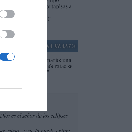
uropa lleva mucho tiempo
iendo aranceles y cortapisas a
oductos y compañías
ricanas (y europeas)”
Ana Sánchez Arjona
culos anteriores
LA CASA BLANCA
U. Inquietante escenario: una
cera parte de los demócratas se
ine como “socialista”
Ignacio Aguirre
culos anteriores
tas al director
Dios es el señor de los eclipses
Soy viejo... y no lo puedo evitar