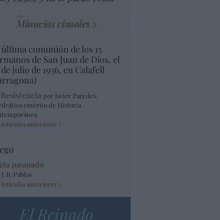
Minucias visuales
 última comunión de los 15
rmanos de San Juan de Dios, el
 de julio de 1936, en Calafell
arragona)
 Resistencia
por Javier Paredes,
edrático emérito de Historia
ntemporánea
Artículos anteriores
ego
eta pasmado
 J. R. Pablos
Artículos anteriores
El Reinado