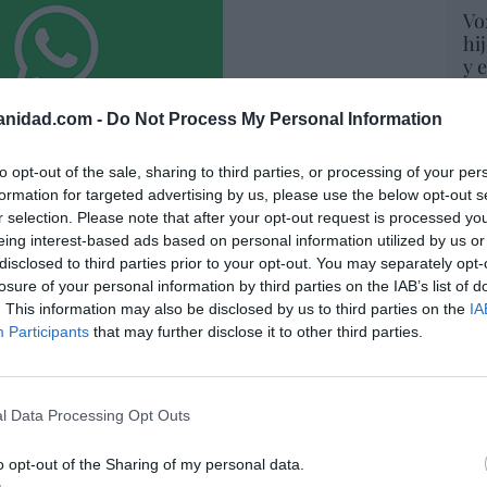
Vo
hi
y 
op
pr
anidad.com -
Do Not Process My Personal Information
Red
to opt-out of the sale, sharing to third parties, or processing of your per
“S
formation for targeted advertising by us, please use the below opt-out s
si
de dejar sólo al Santísimo... en ningún
r selection. Please note that after your opt-out request is processed y
ab
eing interest-based ads based on personal information utilized by us or
po
disclosed to third parties prior to your opt-out. You may separately opt-
Es
09/08/26 06:00
losure of your personal information by third parties on the IAB’s list of
Go
. This information may also be disclosed by us to third parties on the
IA
co
Participants
that may further disclose it to other third parties.
Ma
atrincherado, en La Mareta
ce
His
o
09/08/26 06:00
l Data Processing Opt Outs
o opt-out of the Sharing of my personal data.