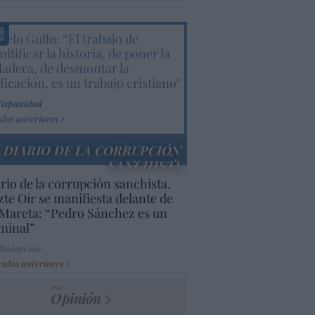
elo Gullo: “El trabajo de
itificar la historia, de poner la
dadera, de desmontar la
ificación, es un trabajo cristiano"
Hispanidad
ulos anteriores
DIARIO DE LA CORRUPCIÓN
SANCHISTA
rio de la corrupción sanchista.
te Oír se manifiesta delante de
Mareta: “Pedro Sánchez es un
minal”
 Redacción
culos anteriores
Opinión