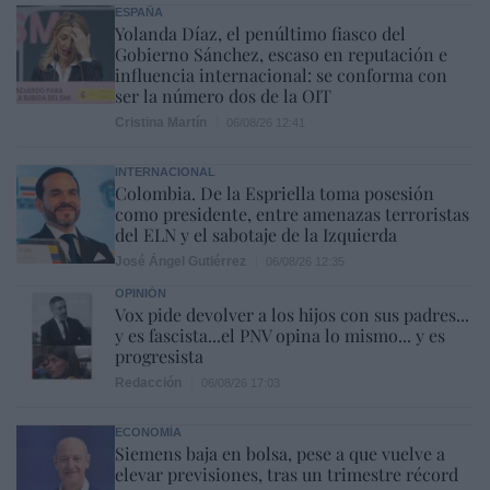
ESPAÑA
Yolanda Díaz, el penúltimo fiasco del
Gobierno Sánchez, escaso en reputación e
influencia internacional: se conforma con
ser la número dos de la OIT
Cristina Martín
06/08/26 12:41
INTERNACIONAL
Colombia. De la Espriella toma posesión
como presidente, entre amenazas terroristas
del ELN y el sabotaje de la Izquierda
José Ángel Gutiérrez
06/08/26 12:35
OPINIÓN
Vox pide devolver a los hijos con sus padres...
y es fascista...el PNV opina lo mismo... y es
progresista
Redacción
06/08/26 17:03
ECONOMÍA
Siemens baja en bolsa, pese a que vuelve a
elevar previsiones, tras un trimestre récord