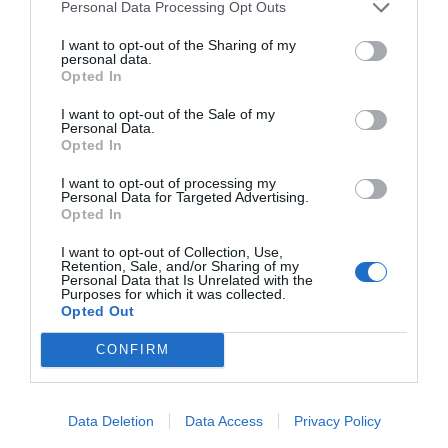
Personal Data Processing Opt Outs
I want to opt-out of the Sharing of my
personal data.
Opted In
El IBEX 35 cerró la sesión del miércoles en
los 20.057 puntos, un nuevo récord
I want to opt-out of the Sale of my
Personal Data.
Eulogio López
Opted In
I want to opt-out of processing my
Ceuta. Nuestra Señora de África:
Personal Data for Targeted Advertising.
convertir al musulmán
Opted In
Eulogio López
I want to opt-out of Collection, Use,
Retention, Sale, and/or Sharing of my
No perdamos el norte: la
Personal Data that Is Unrelated with the
Purposes for which it was collected.
emigración es mala
Opted Out
Eulogio López
CONFIRM
Argumentos
Data Deletion
Data Access
Privacy Policy