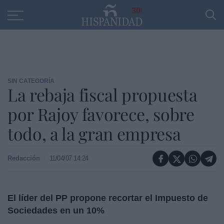
Educación
Entrevistas
PP
SANTANDER
R
30
SIN CATEGORÍA
La rebaja fiscal propuesta
por Rajoy favorece, sobre
todo, a la gran empresa
Redacción
11/04/07 14:24
El líder del PP propone recortar el Impuesto de
Sociedades en un 10%