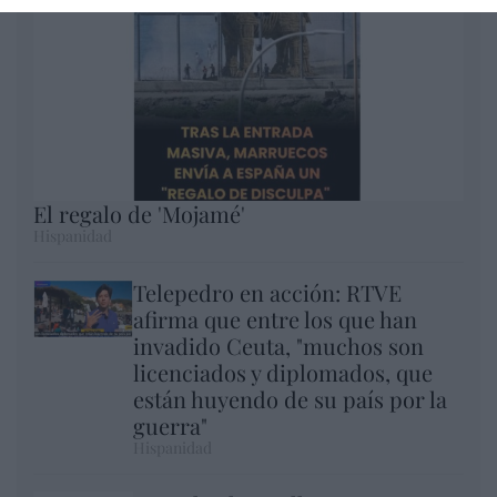
El regalo de 'Mojamé'
Hispanidad
Telepedro en acción: RTVE
afirma que entre los que han
invadido Ceuta, "muchos son
licenciados y diplomados, que
están huyendo de su país por la
guerra"
Hispanidad