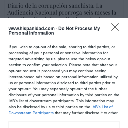
Diario de la corrupción sanchista. La
Audiencia Nacional prorroga seis meses la
investigación del caso Koldo, ante el
ingente material incautado por la UCO
www.hispanidad.com -
Do Not Process My
Personal Information
por Redacción
Artículos anteriores
If you wish to opt-out of the sale, sharing to third parties, or
processing of your personal or sensitive information for
Opinión
targeted advertising by us, please use the below opt-out
section to confirm your selection. Please note that after your
Enormes minucias
opt-out request is processed you may continue seeing
interest-based ads based on personal information utilized by
por Eulogio López
us or personal information disclosed to third parties prior to
your opt-out. You may separately opt-out of the further
disclosure of your personal information by third parties on the
IAB’s list of downstream participants. This information may
also be disclosed by us to third parties on the
IAB’s List of
Downstream Participants
that may further disclose it to other
third parties.