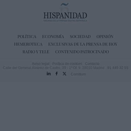
POLÍTICA
ECONOMÍA
SOCIEDAD
OPINIÓN
HEMEROTECA
EXCLUSIVAS DE LA PRENSA DE HOY
RADIO Y TELE
CONTENIDO PATROCINADO
Aviso legal
Política de cookies
Contacto
Calle del General Álvarez de Castro, 39 - 1º Of. 9. 28010 Madrid
91 445 32 55
Comitium