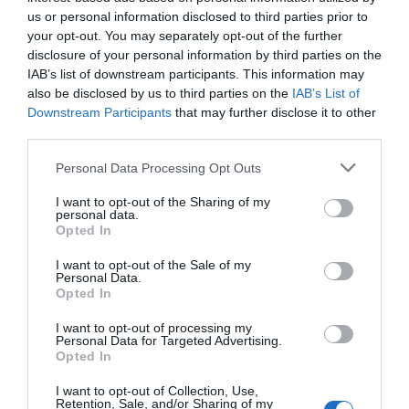
us or personal information disclosed to third parties prior to
Cristina Martín
06/08/26 12:41
your opt-out. You may separately opt-out of the further
disclosure of your personal information by third parties on the
INTERNACIONAL
Colombia. De la Espriella toma posesión
IAB’s list of downstream participants. This information may
como presidente, entre amenazas terroristas
also be disclosed by us to third parties on the
IAB’s List of
del ELN y el sabotaje de la Izquierda
Downstream Participants
that may further disclose it to other
third parties.
José Ángel Gutiérrez
06/08/26 12:35
OPINIÓN
Personal Data Processing Opt Outs
Vox pide devolver a los hijos con sus padres...
y es fascista...el PNV opina lo mismo... y es
I want to opt-out of the Sharing of my
progresista
personal data.
Opted In
Redacción
06/08/26 17:03
I want to opt-out of the Sale of my
ECONOMÍA
Personal Data.
Siemens baja en bolsa, pese a que vuelve a
Opted In
elevar previsiones, tras un trimestre récord
I want to opt-out of processing my
Cristina Martín
06/08/26 15:12
Personal Data for Targeted Advertising.
Opted In
OPINIÓN
“Sánchez es un sinvergüenza que ha
I want to opt-out of Collection, Use,
Retention, Sale, and/or Sharing of my
abandonado a su país, porque Ceuta es