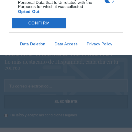
Personal Data that Is Unrelated with the
España. Tenemos un Gobierno en
Purposes for which it was collected.
connivencia con Marruecos”: acusa una ceutí
Opted Out
Hispanidad
06/08/26 11:30
CONFIRM
Data Deletion
Data Access
Privacy Policy
Recibe nuestra newsletter
Lo más destacado de Hispanidad, cada dia en tu
correo
Tu correo electrónico...
He leído y acepto las
condiciones legales