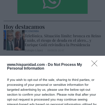
Hoy destacamos
ECONOMÍA
Telefónica. Situación límite: bronca en Reino
Unido, el riesgo de deuda en el alero... y
Enrique Goñi reivindica la Presidencia
Eulogio López
06/08/26 16:47
ECONOMÍA
www.hispanidad.com -
Do Not Process My
Disney cree que sus acciones están
Personal Information
infravaloradas y hará más recompras
Cristina Martín
06/08/26 17:11
If you wish to opt-out of the sale, sharing to third parties, or
processing of your personal or sensitive information for
ESPAÑA
targeted advertising by us, please use the below opt-out
Yolanda Díaz, el penúltimo fiasco del
Gobierno Sánchez, escaso en reputación e
section to confirm your selection. Please note that after your
influencia internacional: se conforma con
opt-out request is processed you may continue seeing
ser la número dos de la OIT
interest-based ads based on personal information utilized by