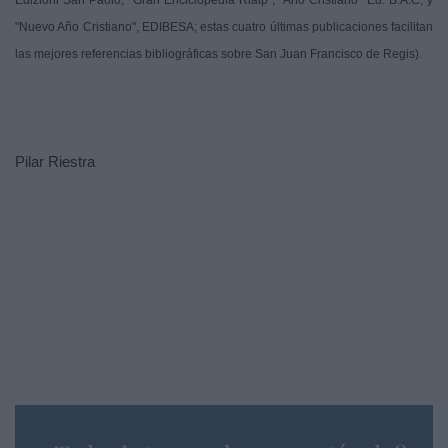
Edizioni San Paolo; "Gran Enciclopedia Rialp"; "Año Cristiano" Ed. B.A.C; y
"Nuevo Año Cristiano", EDIBESA; estas cuatro últimas publicaciones facilitan
las mejores referencias bibliográficas sobre San Juan Francisco de Regis).
Pilar Riestra